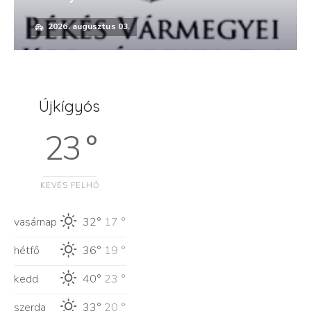
2026. augusztus 03.
Újkígyós
23 °
KEVÉS FELHŐ
vasárnap
32°
17 °
hétfő
36°
19 °
kedd
40°
23 °
szerda
33°
20 °