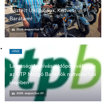
Tisztelt Újkígyósiak, Kedves
Barátaim!
2026. augusztus 07.
HÍREK
Lakossági felhívás – Időpontváltozás
az OTP Mozgó Bankfiók nyitvatartási
idejében
2026. augusztus 07.