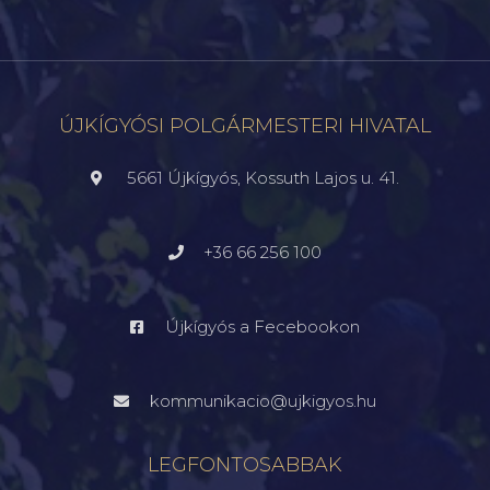
ÚJKÍGYÓSI POLGÁRMESTERI HIVATAL
5661 Újkígyós, Kossuth Lajos u. 41.
+36 66 256 100
Újkígyós a Fecebookon
kommunikacio@ujkigyos.hu
LEGFONTOSABBAK