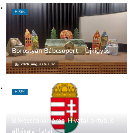
HÍREK
Borostyán Bábcsoport – Újkígyós
2026. augusztus 07.
HÍREK
Békéscsabai Járási Hivatal aktuális
állásajánlatai