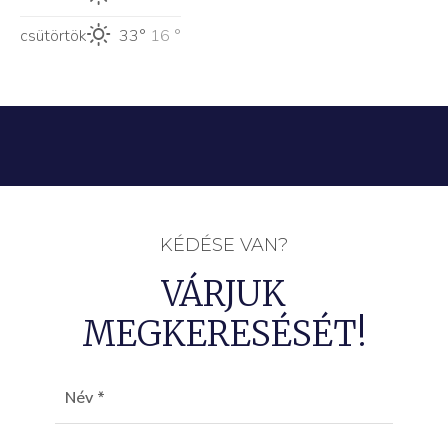
csütörtök
33°
16 °
KÉDÉSE VAN?
VÁRJUK
MEGKERESÉSÉT!