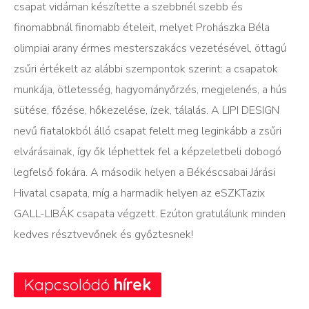
csapat vidáman készítette a szebbnél szebb és
finomabbnál finomabb ételeit, melyet Prohászka Béla
olimpiai arany érmes mesterszakács vezetésével, öttagú
zsűri értékelt az alábbi szempontok szerint: a csapatok
munkája, ötletesség, hagyományőrzés, megjelenés, a hús
sütése, főzése, hőkezelése, ízek, tálalás. A LIPI DESIGN
nevű fiatalokból álló csapat felelt meg leginkább a zsűri
elvárásainak, így ők léphettek fel a képzeletbeli dobogó
legfelső fokára. A második helyen a Békéscsabai Járási
Hivatal csapata, míg a harmadik helyen az eSZKTazix
GALL-LIBÁK csapata végzett. Ezúton gratulálunk minden
kedves résztvevőnek és győztesnek!
Kapcsolódó
hírek