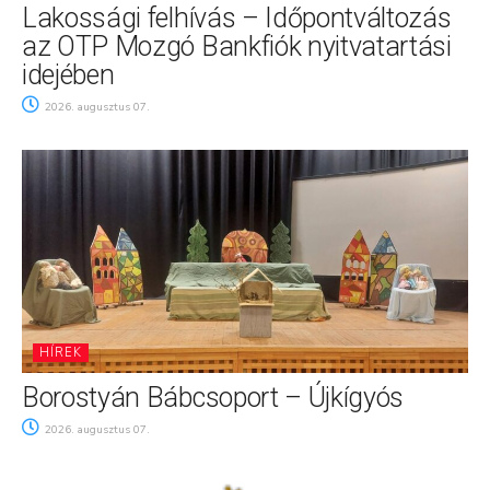
Lakossági felhívás – Időpontváltozás
az OTP Mozgó Bankfiók nyitvatartási
idejében
2026. augusztus 07.
HÍREK
Borostyán Bábcsoport – Újkígyós
2026. augusztus 07.