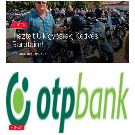
HÍREK
Tisztelt Újkígyósiak, Kedves
Barátaim!
2026. augusztus 07.
HÍREK