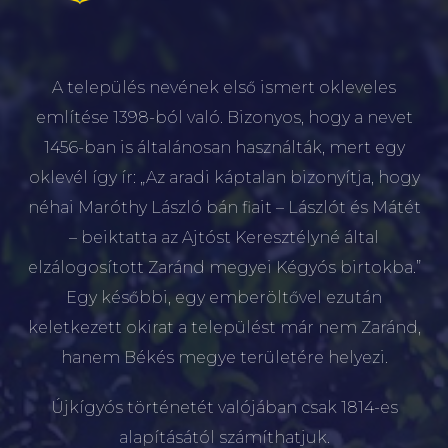
A település nevének első ismert okleveles
említése 1398-ból való. Bizonyos, hogy a nevet
1456-ban is általánosan használták, mert egy
oklevél így ír: „Az aradi káptalan bizonyítja, hogy
néhai Maróthy László bán fiait – Lászlót és Mátét
– beiktatta az Ajtóst Keresztélyné által
elzálogosított Zaránd megyei Kégyós birtokba.”
Egy későbbi, egy emberöltővel ezután
keletkezett okirat a települést már nem Zaránd,
hanem Békés megye területére helyezi.
Újkígyós történetét valójában csak 1814-es
alapításától számíthatjuk.