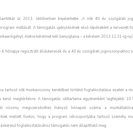
llamtitkár úr 2013. októberben bejelentette „A nők 40 év szolgálati jo
rogram indítását. A támogatás igénylésének első lépéseként a tervezett fo
aerőigényt, illetve kérelmet kell benyújtania – a kérelem 2013.12.31-ig nyú
b 6 hónapja regisztrált álláskeresők és a 40 év szolgálati jogviszonyukhoz 
 tartozó nők munkaviszony keretében történő foglalkoztatása esetén a m
 kerül megtérítésre. A támogatás időtartama egyénenként legfeljebb 10 
ti viszony megszerzéséhez hiányzó hónapok száma, a munkáltató
 fentiek mellett fontos, hogy a program célcsoportjába tartozó személy mu
álláskereső foglalkoztatásához támogatás nem állapítható meg.