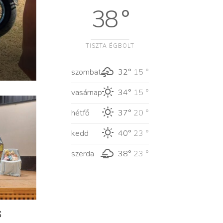
38 °
TISZTA ÉGBOLT
szombat
32°
15 °
vasárnap
34°
15 °
hétfő
37°
20 °
kedd
40°
23 °
szerda
38°
23 °
s