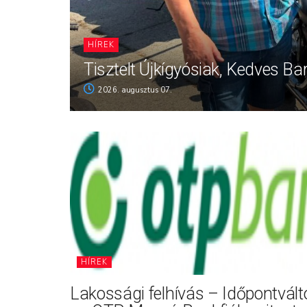
HÍREK
Tisztelt Újkígyósiak, Kedves Ba
2026. augusztus 07.
HÍREK
Lakossági felhívás – Időpontvál