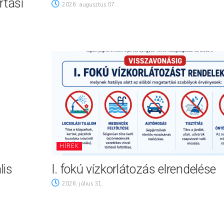
rtási
2026. augusztus 07.
HÍREK
lis
I. fokú vízkorlátozás elrendelése
2026. július 31.