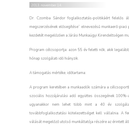
2013. november 14.
Dr. Czomba Sándor foglalkoztatás-politikáért felelős á
megszerzésének elősegítése” elnevezésű munkaerő-piaci p
kezdetét megelőzően a Járási Munkaügyi Kirendeltségen munk
Program célcsoportja: azon 55 év feletti nők, akik legaláb
hónap szolgálati idő hiányzik.
A támogatás mértéke, időtartama:
A program keretében a munkaadók számára a célcsoportba
szociális hozzájárulási adó együttes összegének 100%-a
ugyanakkor nem lehet több mint a 40 év szolgála
továbbfoglalkoztatási kötelezettséget kell vállalnia. A
válását megelőző utolsó munkáltatója részére az érintett 