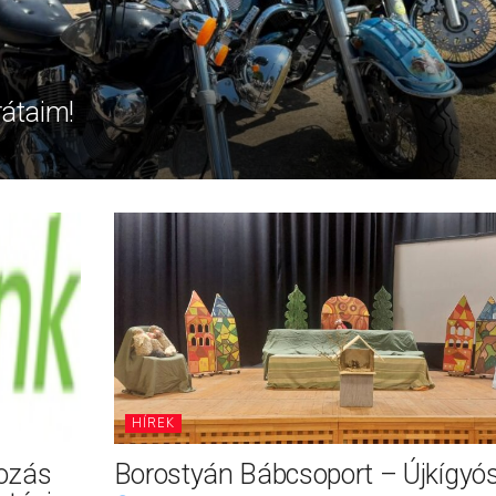
rátaim!
HÍREK
tozás
Borostyán Bábcsoport – Újkígyó