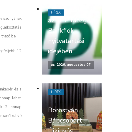
Időpontváltozás
HÍREK
az OTP Mozgó
gviszonyának
glalkoztatás
Bankfiók
jtható be.
nyitvatartási
idejében
legfeljebb 12
2026. augusztus 07.
unkabér és a
HÍREK
hónap lehet,
nak 2 hónap
Borostyán
nkanélkülivé
Bábcsoport –
Újkígyós