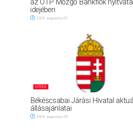
az OTP Mozgó Bankfiók nyitvata
idejében
2026. augusztus 07.
HÍREK
Békéscsabai Járási Hivatal aktuá
állásajánlatai
2026. augusztus 03.