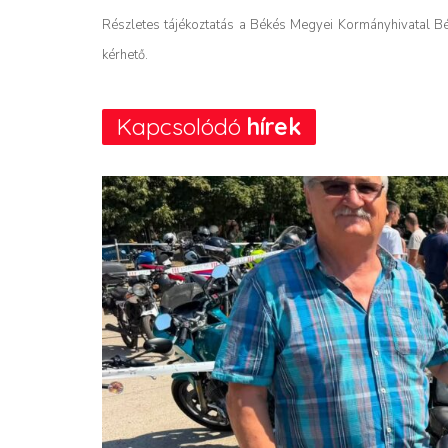
Részletes tájékoztatás a Békés Megyei Kormányhivatal Bé
kérhető.
Kapcsolódó
hírek