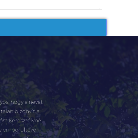
yos, hogy a nevet
talan bizonyítja,
tóst Keresztélyné
gy emberöltővel