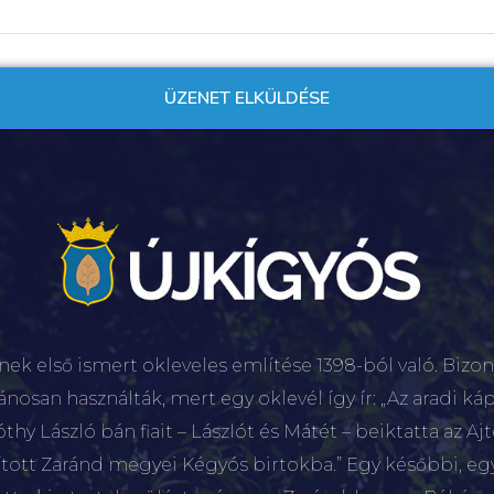
nek első ismert okleveles említése 1398-ból való. Bizon
lánosan használták, mert egy oklevél így ír: „Az aradi káp
hy László bán fiait – Lászlót és Mátét – beiktatta az Aj
sított Zaránd megyei Kégyós birtokba.” Egy későbbi, e