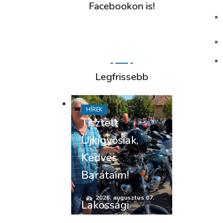
Facebookon is!
Legfrissebb
HÍREK
Tisztelt
Újkígyósiak,
Kedves
Barátaim!
2026. augusztus 07.
Lakossági
felhívás –