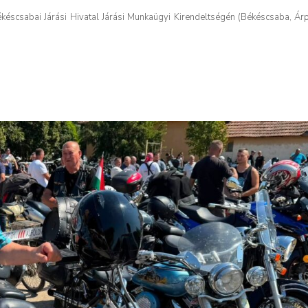
késcsabai Járási Hivatal Járási Munkaügyi Kirendeltségén (Békéscsaba, Árp