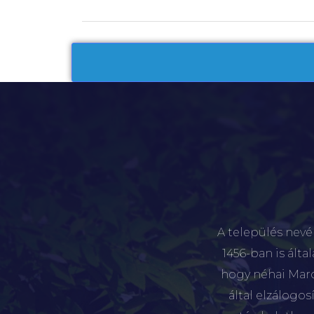
A település nevé
1456-ban is álta
hogy néhai Marót
által elzálogo