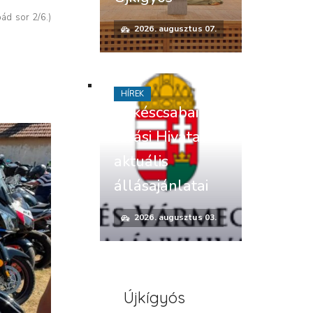
ád sor 2/6.)
2026. augusztus 07.
HÍREK
Békéscsabai
Járási Hivatal
aktuális
állásajánlatai
2026. augusztus 03.
Újkígyós