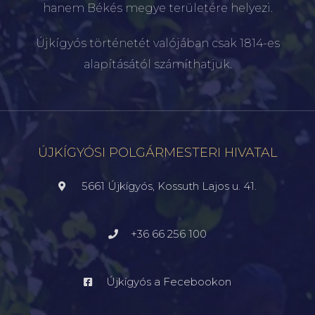
hanem Békés megye területére helyezi.
Újkígyós történetét valójában csak 1814-es
alapításától számíthatjuk.
ÚJKÍGYÓSI POLGÁRMESTERI HIVATAL
5661 Újkígyós, Kossuth Lajos u. 41.
+36 66 256 100
Újkígyós a Fecebookon