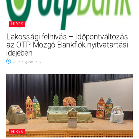
HÍREK
Lakossági felhívás – Időpontváltozás
az OTP Mozgó Bankfiók nyitvatartási
idejében
2026. augusztus 07.
HÍREK