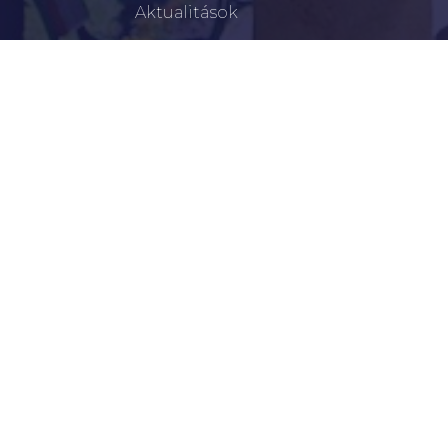
Aktualitások
Történelem
Infrastruktúra
Szervezetek
Civil Szervezetek
Hasznos Linkek
LEGFRISSEBB
Tisztelt Újkígyósiak, Kedves Barátaim!
Lakossági Felhívás – Időpontváltozás Az OTP
Mozgó Bankfiók Nyitvatartási Idejében
Borostyán Bábcsoport – Újkígyós