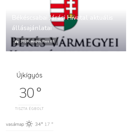
Békéscsabai Járási Hivatal aktuális
állásajánlatai
2026. augusztus 03.
Újkígyós
30 °
TISZTA ÉGBOLT
vasárnap
34°
17 °