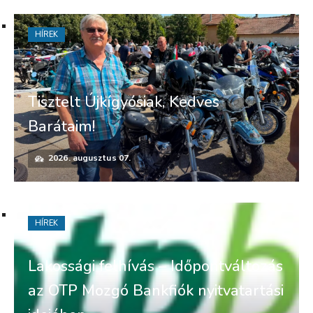
HÍREK
Tisztelt Újkígyósiak, Kedves
Barátaim!
2026. augusztus 07.
HÍREK
Lakossági felhívás – Időpontváltozás
az OTP Mozgó Bankfiók nyitvatartási