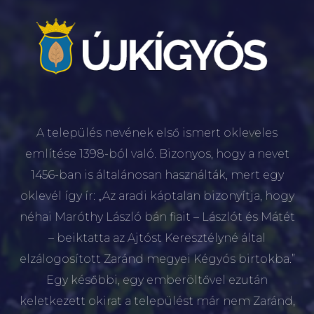
A település nevének első ismert okleveles
említése 1398-ból való. Bizonyos, hogy a nevet
1456-ban is általánosan használták, mert egy
oklevél így ír: „Az aradi káptalan bizonyítja, hogy
néhai Maróthy László bán fiait – Lászlót és Mátét
– beiktatta az Ajtóst Keresztélyné által
elzálogosított Zaránd megyei Kégyós birtokba.”
Egy későbbi, egy emberöltővel ezután
keletkezett okirat a települést már nem Zaránd,