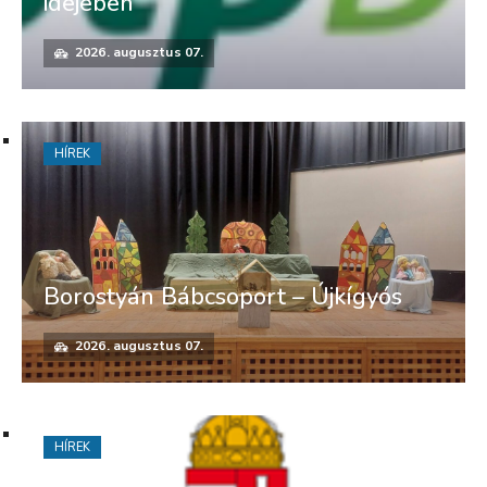
idejében
2026. augusztus 07.
HÍREK
Borostyán Bábcsoport – Újkígyós
2026. augusztus 07.
HÍREK