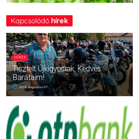
Kapcsolódó
hírek
HÍREK
Tisztelt Újkígyósiak, Kedves
Barátaim!
2026. augusztus 07.