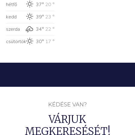
hétfő
37°
20 °
kedd
39°
23 °
szerda
34°
22 °
csütörtök
30°
17 °
KÉDÉSE VAN?
VÁRJUK
MEGKERESÉSÉT!