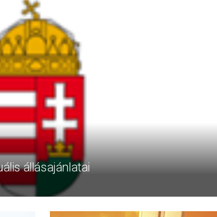
ális állásajánlatai