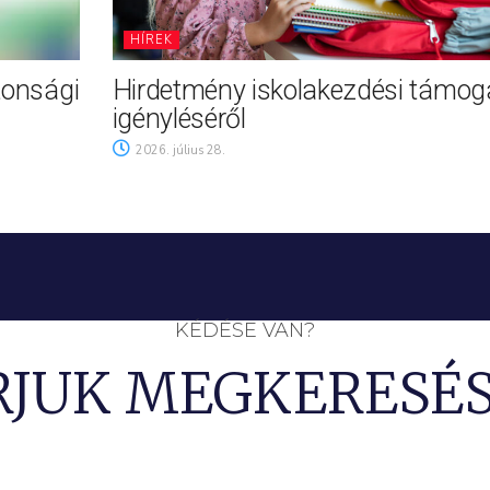
HÍREK
tonsági
Hirdetmény iskolakezdési támog
igényléséről
2026. július 28.
KÉDÉSE VAN?
RJUK MEGKERESÉS