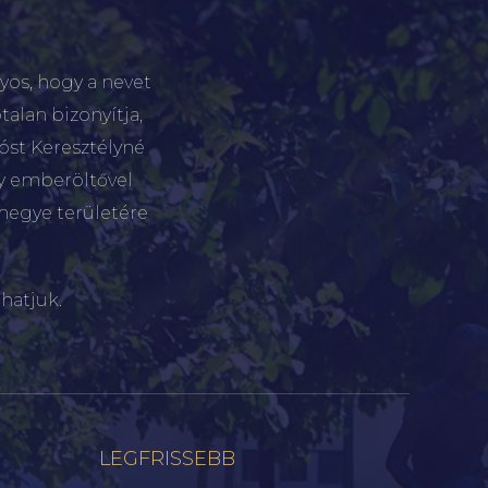
yos, hogy a nevet
talan bizonyítja,
tóst Keresztélyné
gy emberöltővel
megye területére
hatjuk.
LEGFRISSEBB