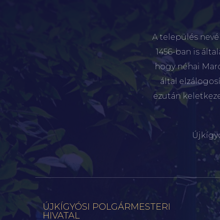
A település nevé
1456-ban is álta
hogy néhai Marót
által elzálogo
ezután keletkez
Újkígy
ÚJKÍGYÓSI POLGÁRMESTERI
HIVATAL