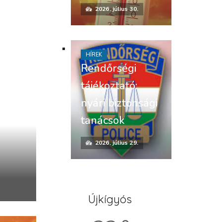
2026. július 30.
HÍREK
Rendőrségi
tájékoztató:
nyári biztonsági
tanácsok
2026. július 29.
Újkígyós