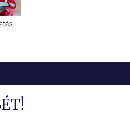
atás
ÉT!