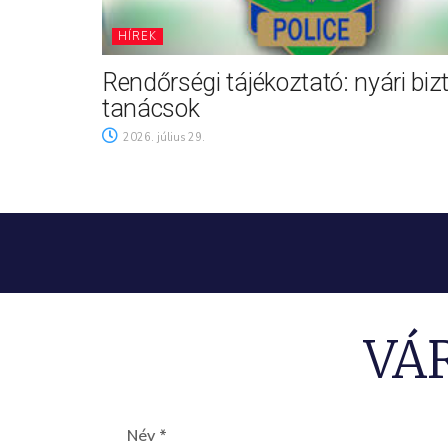
HÍREK
Rendőrségi tájékoztató: nyári biz
tanácsok
2026. július 29.
VÁ