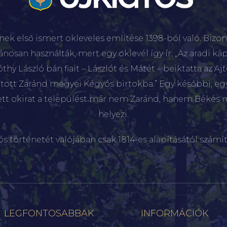
nek első ismert okleveles említése 1398-ból való. Bizon
lánosan használták, mert egy oklevél így ír: „Az aradi káp
hy László bán fiait – Lászlót és Mátét – beiktatta az Aj
sított Zaránd megyei Kégyós birtokba.” Egy későbbi, e
ett okirat a települést már nem Zaránd, hanem Békés 
helyezi.
ós történetét valójában csak 1814-es alapításától számít
LEGFONTOSABBAK
INFORMÁCIÓK