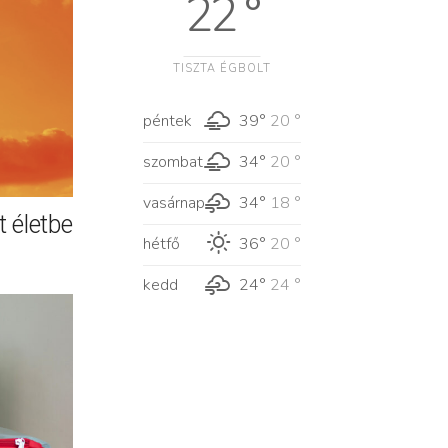
22 °
TISZTA ÉGBOLT
péntek
39°
20 °
szombat
34°
20 °
vasárnap
34°
18 °
 életbe
hétfő
36°
20 °
kedd
24°
24 °