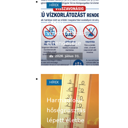
HÍREK
I. fokú
vízkorlátozás
elrendelése
2026. július 31.
HÍREK
Harmadfokú
hőségriasztás
lépett életbe