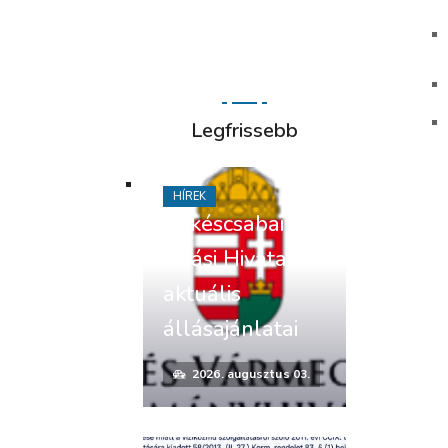
Legfrissebb
HÍREK
Békéscsabai
Járási Hivatal
aktuális
állásajánlatai
2026. augusztus 03.