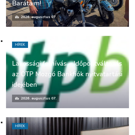
Barátaim!
2026. augusztus 07.
HÍREK
Lakossági felhívás – Időpontváltozás
az OTP Mozgó Bankfiók nyitvatartási
idejében
2026. augusztus 07.
HÍREK