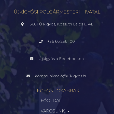
ÚJKÍGYÓSI POLGÁRMESTERI HIVATAL
5661 Újkígyós, Kossuth Lajos u. 41.
+36 66 256 100
Újkígyós a Fecebookon
kommunikacio@ujkigyos.hu
LEGFONTOSABBAK
FŐOLDAL
VÁROSUNK