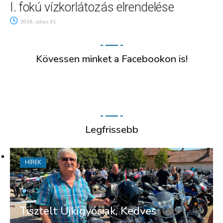
I. fokú vízkorlátozás elrendelése
2026. július 31.
Kövessen minket a Facebookon is!
Legfrissebb
HÍREK
Tisztelt Újkígyósiak, Kedves