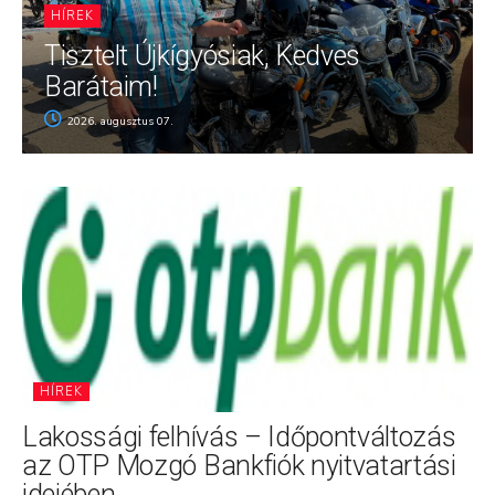
HÍREK
Tisztelt Újkígyósiak, Kedves
Barátaim!
2026. augusztus 07.
HÍREK
Lakossági felhívás – Időpontváltozás
az OTP Mozgó Bankfiók nyitvatartási
idejében