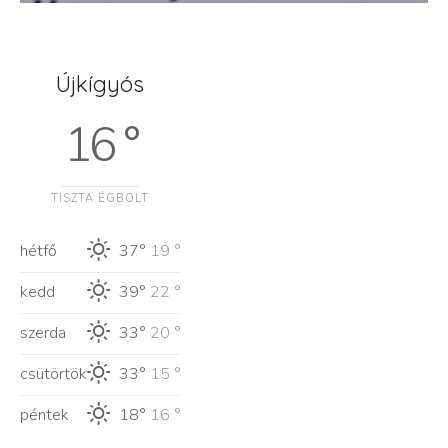
Újkígyós
16 °
TISZTA ÉGBOLT
hétfő
37°
19 °
kedd
39°
22 °
szerda
33°
20 °
csütörtök
33°
15 °
péntek
18°
16 °