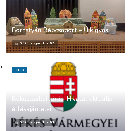
Borostyán Bábcsoport – Újkígyós
2026. augusztus 07.
HÍREK
Békéscsabai Járási Hivatal aktuális
állásajánlatai
2026. augusztus 03.