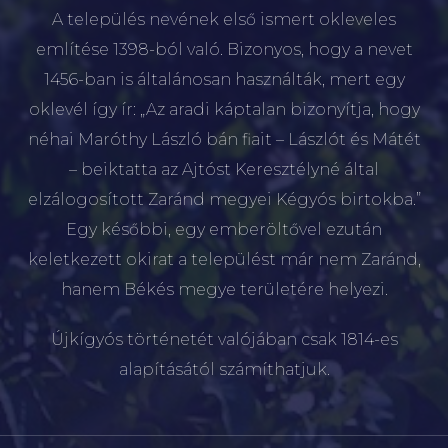
A település nevének első ismert okleveles
említése 1398-ból való. Bizonyos, hogy a nevet
1456-ban is általánosan használták, mert egy
oklevél így ír: „Az aradi káptalan bizonyítja, hogy
néhai Maróthy László bán fiait – Lászlót és Mátét
– beiktatta az Ajtóst Keresztélyné által
elzálogosított Zaránd megyei Kégyós birtokba.”
Egy későbbi, egy emberöltővel ezután
keletkezett okirat a települést már nem Zaránd,
hanem Békés megye területére helyezi.
Újkígyós történetét valójában csak 1814-es
alapításától számíthatjuk.