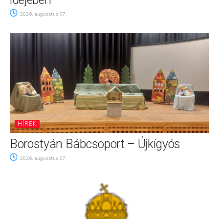
2026. augusztus 07.
HÍREK
Borostyán Bábcsoport – Újkígyós
2026. augusztus 07.