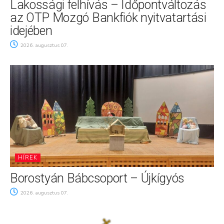
Lakossági felhívás – Időpontváltozás
az OTP Mozgó Bankfiók nyitvatartási
idejében
2026. augusztus 07.
HÍREK
Borostyán Bábcsoport – Újkígyós
2026. augusztus 07.