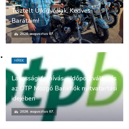
Tisztelt Újkígyósiak, Kedves
Barátaim!
2026. augusztus 07.
HÍREK
Lakossági felhívás – Időpontváltozás
az OTP Mozgó Bankfiók nyitvatartási
idejében
2026. augusztus 07.