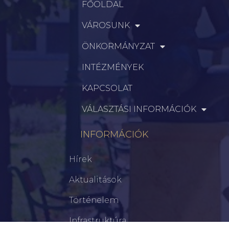
FŐOLDAL
VÁROSUNK
ÖNKORMÁNYZAT
INTÉZMÉNYEK
KAPCSOLAT
VÁLASZTÁSI INFORMÁCIÓK
INFORMÁCIÓK
Hírek
Aktualitások
Történelem
Infrastruktúra