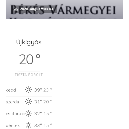
2026. augusztus 03.
Újkígyós
20 °
TISZTA ÉGBOLT
kedd
39°
23 °
szerda
31°
20 °
csütörtök
32°
15 °
péntek
33°
15 °