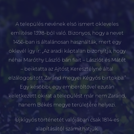
A település nevének első ismert okleveles
említése 1398-ból való. Bizonyos, hogy a nevet
1456-ban is általánosan használták, mert egy
oklevél így ír: „Az aradi káptalan bizonyítja, hogy
néhai Maróthy László bán fiait – Lászlót és Mátét
– beiktatta az Ajtóst Keresztélyné által
elzálogosított Zaránd megyei Kégyós birtokba.”
Egy későbbi, egy emberöltővel ezután
keletkezett okirat a települést már nem Zaránd,
hanem Békés megye területére helyezi.
Újkígyós történetét valójában csak 1814-es
alapításától számíthatjuk.