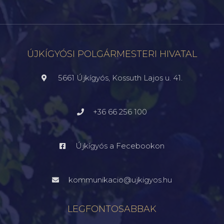
ÚJKÍGYÓSI POLGÁRMESTERI HIVATAL
5661 Újkígyós, Kossuth Lajos u. 41.
+36 66 256 100
Újkígyós a Fecebookon
kommunikacio@ujkigyos.hu
LEGFONTOSABBAK