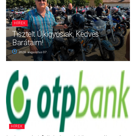
HÍREK
Tisztelt Újkígyósiak, Kedves
Barátaim!
2026. augusztus 07.
HÍREK