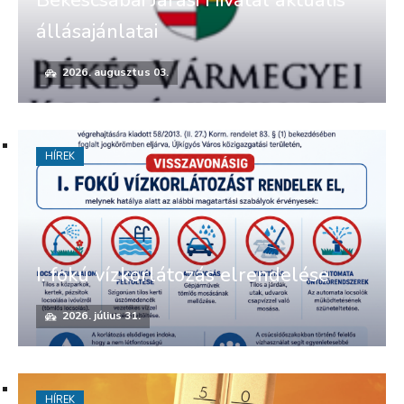
Békéscsabai Járási Hivatal aktuális
állásajánlatai
2026. augusztus 03.
HÍREK
I. fokú vízkorlátozás elrendelése
2026. július 31.
HÍREK