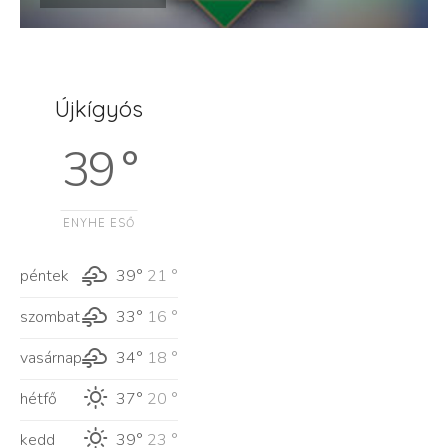
Újkígyós
39 °
ENYHE ESŐ
péntek
39°
21 °
szombat
33°
16 °
vasárnap
34°
18 °
hétfő
37°
20 °
kedd
39°
23 °