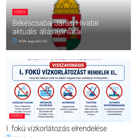
HÍREK
Békéscsabai Járási Hivatal
aktuális állásajánlatai
2026. augusztus 03.
HÍREK
I. fokú vízkorlátozás elrendelése