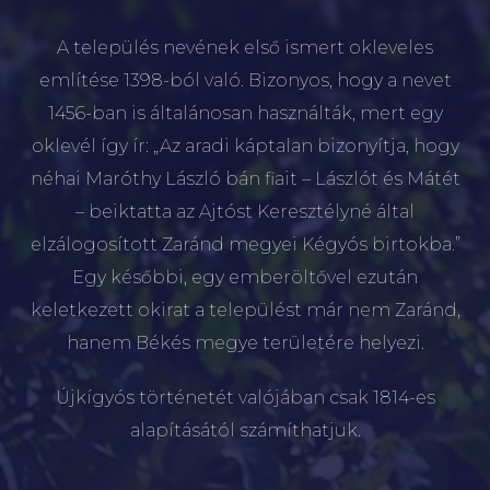
A település nevének első ismert okleveles
említése 1398-ból való. Bizonyos, hogy a nevet
1456-ban is általánosan használták, mert egy
oklevél így ír: „Az aradi káptalan bizonyítja, hogy
néhai Maróthy László bán fiait – Lászlót és Mátét
– beiktatta az Ajtóst Keresztélyné által
elzálogosított Zaránd megyei Kégyós birtokba.”
Egy későbbi, egy emberöltővel ezután
keletkezett okirat a települést már nem Zaránd,
hanem Békés megye területére helyezi.
Újkígyós történetét valójában csak 1814-es
alapításától számíthatjuk.