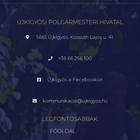
ÚJKÍGYÓSI POLGÁRMESTERI HIVATAL
5661 Újkígyós, Kossuth Lajos u. 41.
+36 66 256 100
Újkígyós a Fecebookon
kommunikacio@ujkigyos.hu
LEGFONTOSABBAK
FŐOLDAL