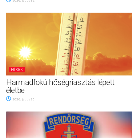
2026. július 31.
HÍREK
Harmadfokú hőségriasztás lépett
életbe
2026. július 30.