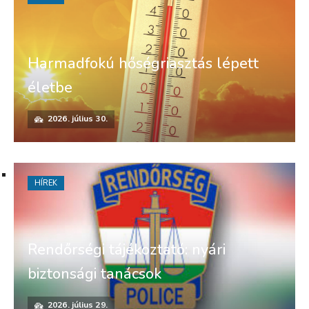
Harmadfokú hőségriasztás lépett
életbe
2026. július 30.
HÍREK
Rendőrségi tájékoztató: nyári
biztonsági tanácsok
2026. július 29.