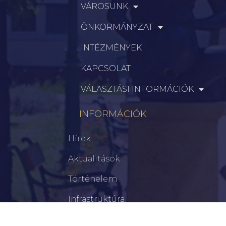
VÁROSUNK
ÖNKORMÁNYZAT
INTÉZMÉNYEK
KAPCSOLAT
VÁLASZTÁSI INFORMÁCIÓK
INFORMÁCIÓK
Hírek
Aktualitások
Történelem
Infrastruktúra
Szervezetek