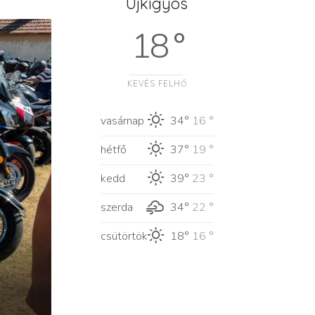
Újkígyós
18 °
KEVÉS FELHŐ
vasárnap
34°
16 °
hétfő
37°
19 °
kedd
39°
23 °
szerda
34°
22 °
csütörtök
18°
16 °