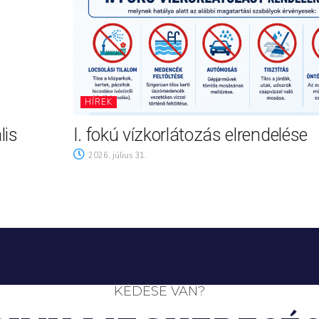
HÍREK
lis
I. fokú vízkorlátozás elrendelése
2026. július 31.
KÉDÉSE VAN?