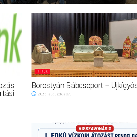
HÍREK
tozás
Borostyán Bábcsoport – Újkígyó
rtási
2026. augusztus 07.