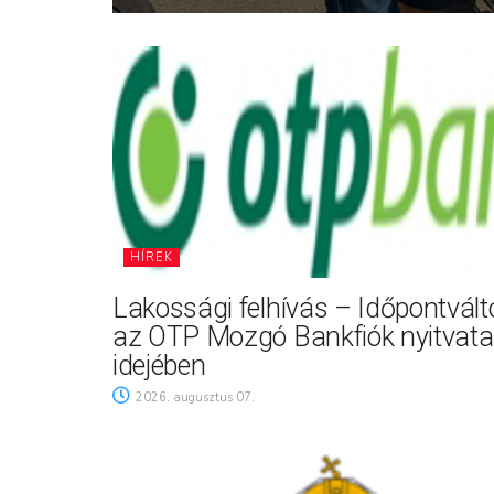
HÍREK
Lakossági felhívás – Időpontvál
az OTP Mozgó Bankfiók nyitvata
idejében
2026. augusztus 07.