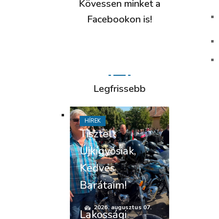
Kövessen minket a
Facebookon is!
Legfrissebb
HÍREK
Tisztelt
Újkígyósiak,
Kedves
Barátaim!
2026. augusztus 07.
Lakossági