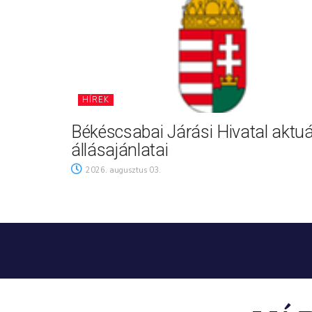
HÍREK
Békéscsabai Járási Hivatal aktuá
állásajánlatai
2026. augusztus 03.