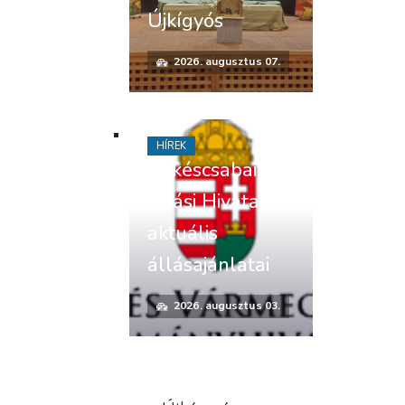
Újkígyós
2026. augusztus 07.
HÍREK
Békéscsabai
Járási Hivatal
aktuális
állásajánlatai
2026. augusztus 03.