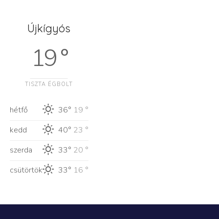
Újkígyós
19 °
TISZTA ÉGBOLT
hétfő
36°
19 °
kedd
40°
23 °
szerda
33°
20 °
csütörtök
33°
16 °