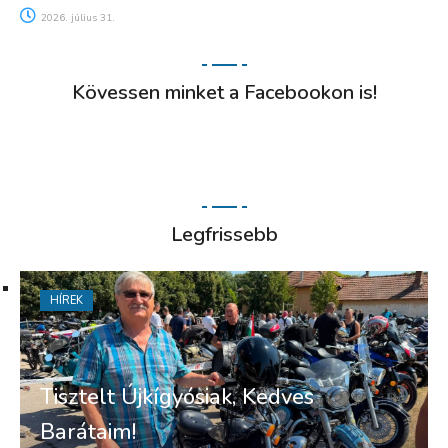
2026. július 31.
Kövessen minket a Facebookon is!
Legfrissebb
HÍREK
Tisztelt Újkígyósiak, Kedves
Barátaim!