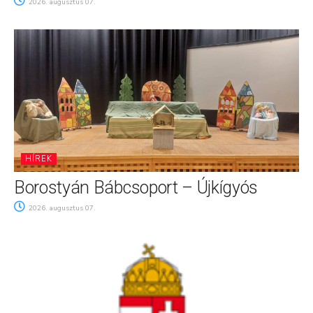
2026. augusztus 07.
HÍREK
Borostyán Bábcsoport – Újkígyós
2026. augusztus 07.