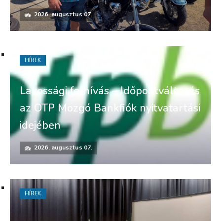
2026. augusztus 07.
HÍREK
Lakossági felhívás – Időpontváltozás
az OTP Mozgó Bankfiók nyitvatartási
idejében
2026. augusztus 07.
HÍREK