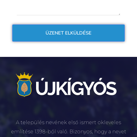
A település nevének első ismert okleveles
említése 1398-ból való. Bizonyos, hogy a nevet