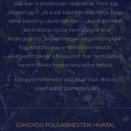
1456-ban is általánosan használták, mert egy
oklevél így ír: „Az aradi káptalan bizonyítja, hogy
néhai Maróthy László bán fiait – Lászlót és Mátét
– beiktatta az Ajtóst Keresztélyné által
elzálogosított Zaránd megyei Kégyós birtokba.”
Egy későbbi, egy emberöltővel ezután
keletkezett okirat a települést már nem Zaránd,
hanem Békés megye területére helyezi.
Újkígyós történetét valójában csak 1814-es
alapításától számíthatjuk.
ÚJKÍGYÓSI POLGÁRMESTERI HIVATAL