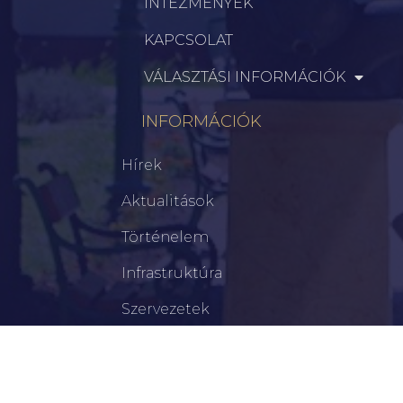
INTÉZMÉNYEK
KAPCSOLAT
VÁLASZTÁSI INFORMÁCIÓK
INFORMÁCIÓK
Hírek
Aktualitások
Történelem
Infrastruktúra
Szervezetek
Civil Szervezetek
Hasznos Linkek