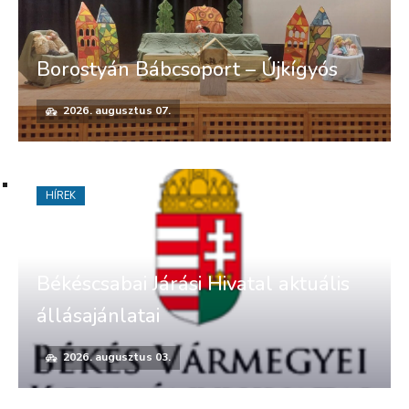
Borostyán Bábcsoport – Újkígyós
2026. augusztus 07.
HÍREK
Békéscsabai Járási Hivatal aktuális
állásajánlatai
2026. augusztus 03.