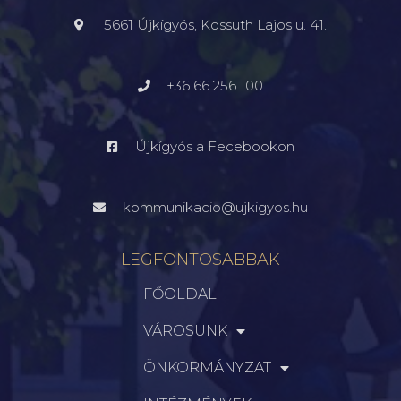
5661 Újkígyós, Kossuth Lajos u. 41.
+36 66 256 100
Újkígyós a Fecebookon
kommunikacio@ujkigyos.hu
LEGFONTOSABBAK
FŐOLDAL
VÁROSUNK
ÖNKORMÁNYZAT