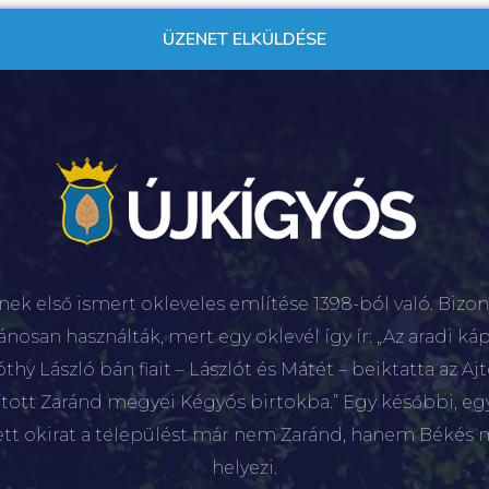
nek első ismert okleveles említése 1398-ból való. Bizon
lánosan használták, mert egy oklevél így ír: „Az aradi káp
hy László bán fiait – Lászlót és Mátét – beiktatta az Aj
sított Zaránd megyei Kégyós birtokba.” Egy későbbi, e
ett okirat a települést már nem Zaránd, hanem Békés 
helyezi.