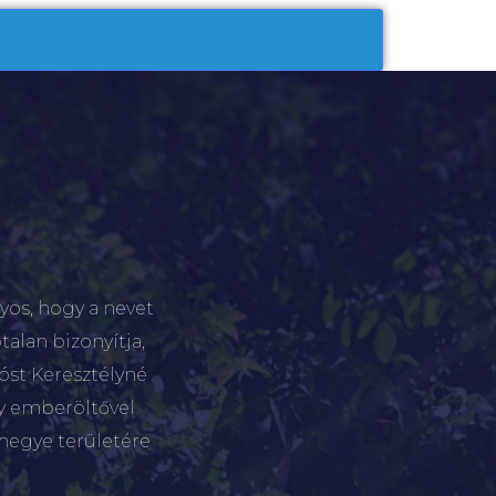
yos, hogy a nevet
talan bizonyítja,
tóst Keresztélyné
gy emberöltővel
megye területére