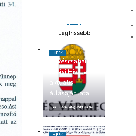
Legfrissebb
HÍREK
Békéscsabai
Járási Hivatal
aktuális
állásajánlatai
2026. augusztus 03.
HÍREK