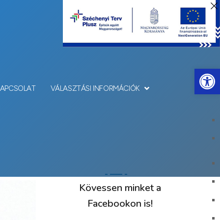
Eszkö
KAPCSOLAT
VÁLASZTÁSI INFORMÁCIÓK
Kövessen minket a
Facebookon is!