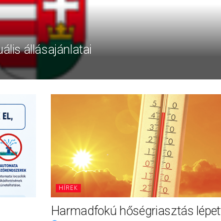
ális állásajánlatai
HÍREK
Harmadfokú hőségriasztás lépett