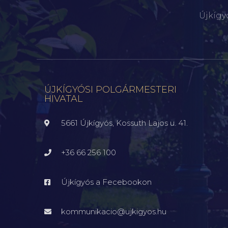
Újkígy
ÚJKÍGYÓSI POLGÁRMESTERI
HIVATAL
5661 Újkígyós, Kossuth Lajos u. 41.
+36 66 256 100
Újkígyós a Fecebookon
kommunikacio@ujkigyos.hu