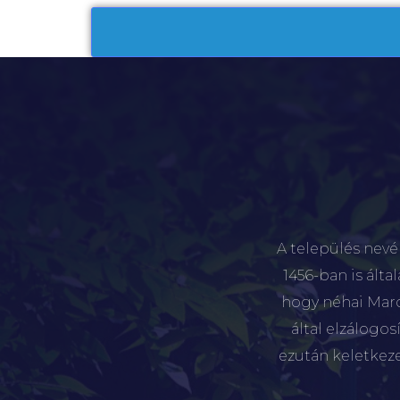
A település nevé
1456-ban is álta
hogy néhai Marót
által elzálogo
ezután keletkez