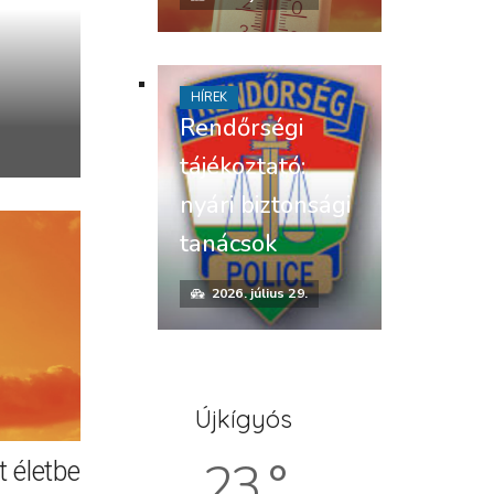
HÍREK
Rendőrségi
tájékoztató:
nyári biztonsági
tanácsok
2026. július 29.
Újkígyós
23 °
 életbe