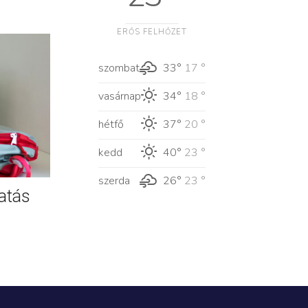
ERŐS FELHŐZET
szombat
33°
17 °
vasárnap
34°
18 °
hétfő
37°
20 °
kedd
40°
23 °
szerda
26°
23 °
atás