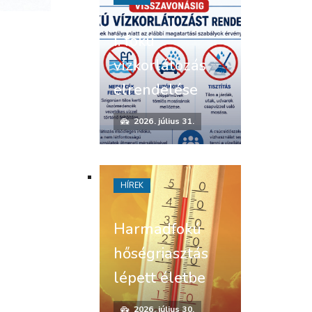
I. fokú
vízkorlátozás
elrendelése
2026. július 31.
HÍREK
Harmadfokú
hőségriasztás
lépett életbe
2026. július 30.