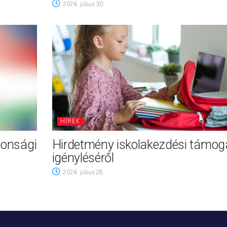
2026. július 30.
HÍREK
tonsági
Hirdetmény iskolakezdési támog
igényléséről
2026. július 28.