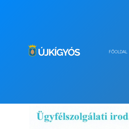
FŐOLDAL