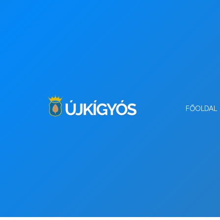
FŐOLDAL