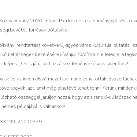
 Közalapítvány 2020. május 15-i kezdettel adománygyűjtést k
ségi bevételi források pótlására.
ványi rendtartást követve Újkígyós város kulturális, oktatási, sz
lő nehézségek kezelésére kívánjuk fordítani. Ne feledje, a legk
ez képest, Ön is járuljon hozzá kezdeményezésünk sikeréhez!
ósiak és az innen elszármazottak már bizonyították, össze tudnak 
tővé tegyék, azt, amit még élhetővé lehet tenni! Kérünk mindenki
ülözhető összeggel járuljon hozzá, hogy ez a rendkívüli időszak n
 nemes példájává is válhasson!
11733199-20010379
a: GYŰJTÉS 2020