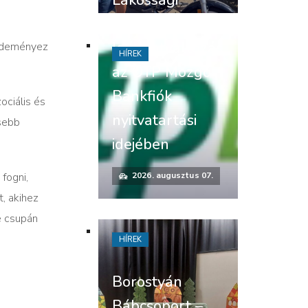
Lakossági
felhívás –
Időpontváltozás
ezdeményez
HÍREK
az OTP Mozgó
Bankfiók
ociális és
nyitvatartási
isebb
idejében
fogni,
2026. augusztus 07.
t, akihez
e csupán
HÍREK
Borostyán
Bábcsoport –