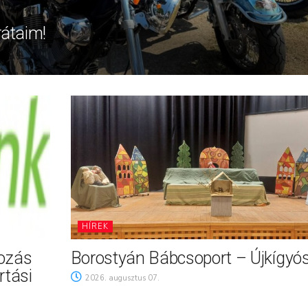
rátaim!
HÍREK
tozás
Borostyán Bábcsoport – Újkígyó
rtási
2026. augusztus 07.