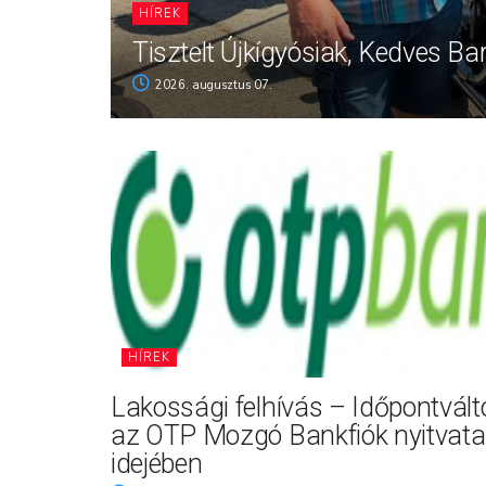
HÍREK
Tisztelt Újkígyósiak, Kedves Ba
2026. augusztus 07.
HÍREK
Lakossági felhívás – Időpontvál
az OTP Mozgó Bankfiók nyitvata
idejében