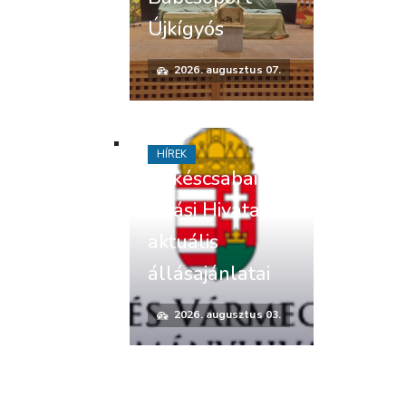
Újkígyós
2026. augusztus 07.
HÍREK
Békéscsabai
Járási Hivatal
aktuális
állásajánlatai
2026. augusztus 03.