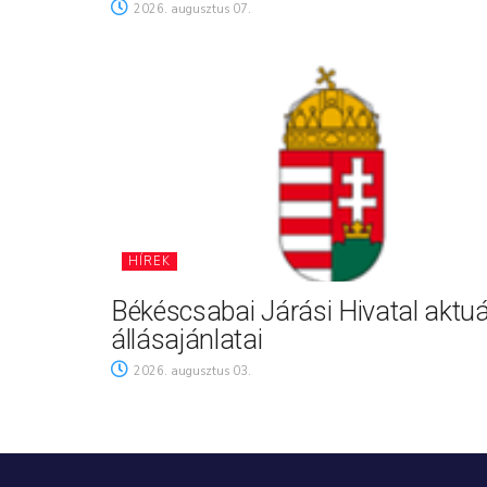
2026. augusztus 07.
HÍREK
Békéscsabai Járási Hivatal aktuá
állásajánlatai
2026. augusztus 03.