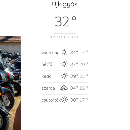
Újkígyós
32 °
TISZTA ÉGBOLT
vasárnap
34°
17 °
hétfő
37°
20 °
kedd
39°
23 °
szerda
34°
22 °
csütörtök
30°
17 °