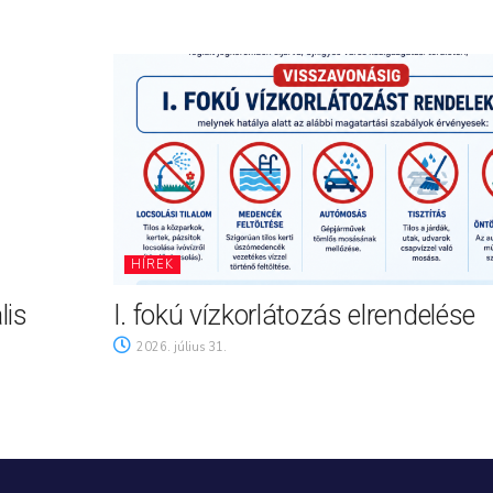
HÍREK
lis
I. fokú vízkorlátozás elrendelése
2026. július 31.