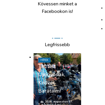
Kövessen minket a
Facebookon is!
Legfrissebb
HÍREK
Tisztelt
Újkígyósiak,
Kedves
Barátaim!
2026. augusztus 07.