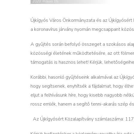
2020. május 15.
Újkígyós Város Önkormányzata és az Újkígyósért
a koronavírus járvány nyomán megcsappant közös
A gyűjtés során befolyó összeget a szokásos alapít
közösségi életének működtetésére, az ott fölmerü
támogatás is hasznos lehet! Kérjük, lehetőségeih
Korábbi, hasonló gyűjtéseink alkalmával az Újkígy
hogy segítsenek, enyhítsék a fájdalmat, hogy élhe
eljut a felhívásunk híre, hogy kisebb nagyobb nélk
rossz emlék, hanem a segítő tenni-akarás szép és
Az Újkígyósért Közalapítvány számlaszáma: 
Kérjük befizetéskor a közlemény rovatba írja od