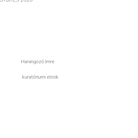
angozó Imre
tóriumi elnök