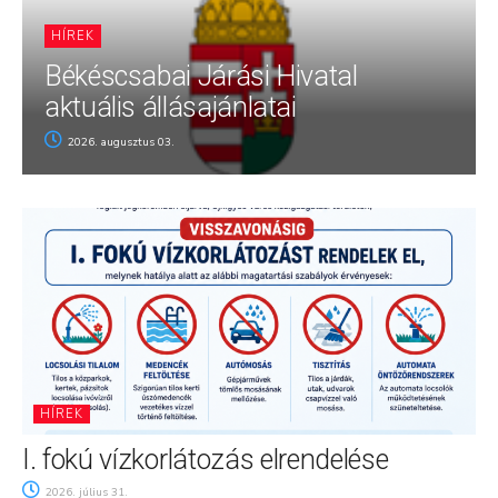
HÍREK
Békéscsabai Járási Hivatal
aktuális állásajánlatai
2026. augusztus 03.
HÍREK
I. fokú vízkorlátozás elrendelése
2026. július 31.