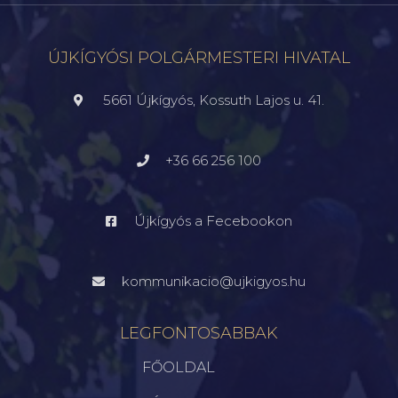
ÚJKÍGYÓSI POLGÁRMESTERI HIVATAL
5661 Újkígyós, Kossuth Lajos u. 41.
+36 66 256 100
Újkígyós a Fecebookon
kommunikacio@ujkigyos.hu
LEGFONTOSABBAK
FŐOLDAL