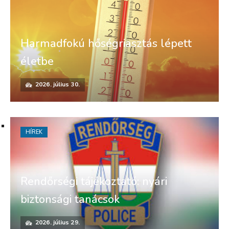
Harmadfokú hőségriasztás lépett
életbe
2026. július 30.
HÍREK
Rendőrségi tájékoztató: nyári
biztonsági tanácsok
2026. július 29.