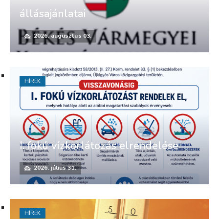
állásajánlatai
2026. augusztus 03.
HÍREK
I. fokú vízkorlátozás elrendelése
2026. július 31.
HÍREK