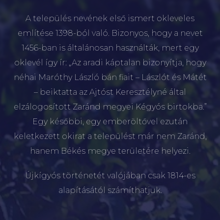
A település nevének első ismert okleveles
említése 1398-ból való. Bizonyos, hogy a nevet
1456-ban is általánosan használták, mert egy
oklevél így ír: „Az aradi káptalan bizonyítja, hogy
néhai Maróthy László bán fiait – Lászlót és Mátét
– beiktatta az Ajtóst Keresztélyné által
elzálogosított Zaránd megyei Kégyós birtokba.”
Egy későbbi, egy emberöltővel ezután
keletkezett okirat a települést már nem Zaránd,
hanem Békés megye területére helyezi.
Újkígyós történetét valójában csak 1814-es
alapításától számíthatjuk.