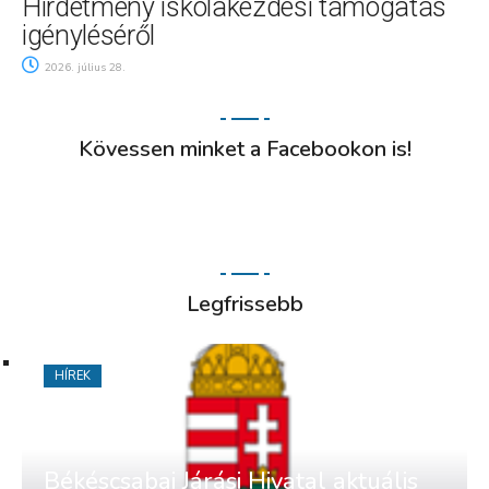
Hirdetmény iskolakezdési támogatás
igényléséről
2026. július 28.
Kövessen minket a Facebookon is!
Legfrissebb
HÍREK
Békéscsabai Járási Hivatal aktuális