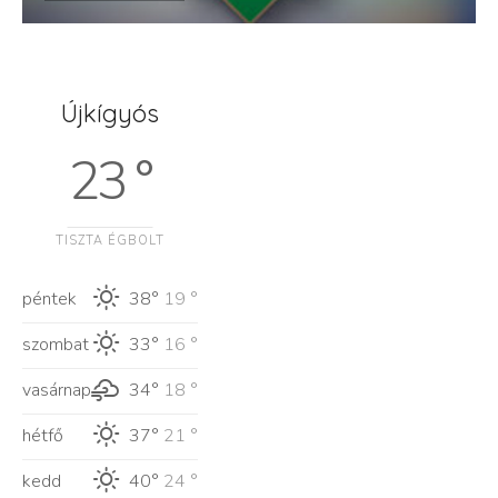
Újkígyós
23 °
TISZTA ÉGBOLT
péntek
38°
19 °
szombat
33°
16 °
vasárnap
34°
18 °
hétfő
37°
21 °
kedd
40°
24 °