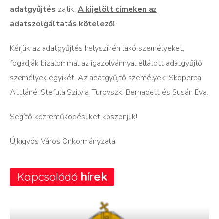
adatgyűjtés
zajlik.
A kijelölt címeken az
adatszolgáltatás kötelező!
Kérjük az adatgyűjtés helyszínén lakó személyeket,
fogadják bizalommal az igazolvánnyal ellátott adatgyűjtő
személyek egyikét. Az adatgyűjtő személyek: Skoperda
Attiláné, Stefula Szilvia, Turovszki Bernadett és Susán Éva.
Segítő közreműködésüket köszönjük!
Újkígyós Város Önkormányzata
Kapcsolódó
hírek