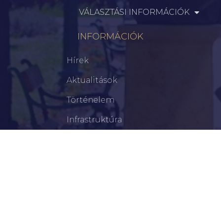
VÁLASZTÁSI INFORMÁCIÓK
INFORMÁCIÓK
Hírek
Aktualitások
Történelem
Infrastruktúra
Szervezetek
Civil Szervezetek
Hasznos Linkek