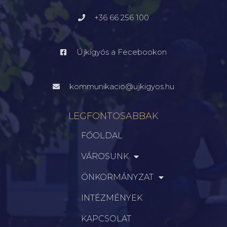
+36 66 256 100
Újkígyós a Fecebookon
kommunikacio@ujkigyos.hu
LEGFONTOSABBAK
FŐOLDAL
VÁROSUNK
ÖNKORMÁNYZAT
INTÉZMÉNYEK
KAPCSOLAT