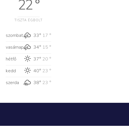
22 °
TISZTA ÉGBOLT
szombat
33°
17 °
vasárnap
34°
15 °
hétfő
37°
20 °
kedd
40°
23 °
szerda
38°
23 °