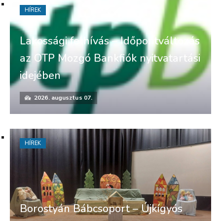
HÍREK
Lakossági felhívás – Időpontváltozás
az OTP Mozgó Bankfiók nyitvatartási
idejében
2026. augusztus 07.
HÍREK
Borostyán Bábcsoport – Újkígyós