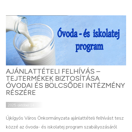
AJÁNLATTÉTELI FELHÍVÁS –
TEJTERMÉKEK BIZTOSÍTÁSA
ÓVODAI ÉS BÖLCSŐDEI INTÉZMÉNY
RÉSZÉRE
2025. október 14.
Újkígyós Város Önkormányzata ajánlattételi felhívást tesz
közzé az óvoda- és iskolatej program szabályozásáról