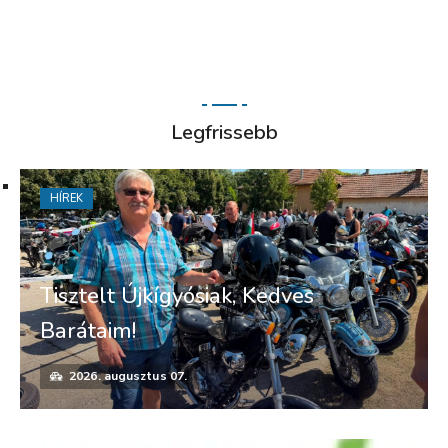
Legfrissebb
HÍREK
Tisztelt Újkígyósiak, Kedves
Barátaim!
2026. augusztus 07.