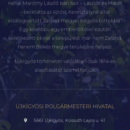
néhai Maróthy László bán fiait – Lászlót és Mátét
– beiktatta az Ajtóst Keresztélyné által
elzálogosított Zaránd megyei Kégyós birtokba.”
Egy későbbi, egy emberöltővel ezután
keletkezett okirat a települést már nem Zaránd,
hanem Békés megye területére helyezi.
Újkígyós történetét valójában csak 1814-es
alapításától számíthatjuk.
ÚJKÍGYÓSI POLGÁRMESTERI HIVATAL
5661 Újkígyós, Kossuth Lajos u. 41.