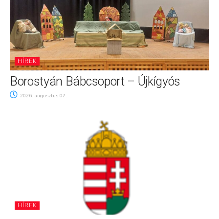
HÍREK
Borostyán Bábcsoport – Újkígyós
2026. augusztus 07.
HÍREK