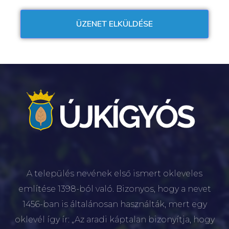
A település nevének első ismert okleveles
említése 1398-ból való. Bizonyos, hogy a nevet
1456-ban is általánosan használták, mert egy
oklevél így ír: „Az aradi káptalan bizonyítja, hogy