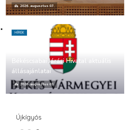
2026. augusztus 07.
HÍREK
Békéscsabai Járási Hivatal aktuális
állásajánlatai
2026. augusztus 03.
Újkígyós