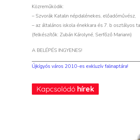
Közreműködik:
– Szvorák Katalin népdalénekes, előadóművész,
– az általános iskola énekkara és 7. b osztályos ta
(felkészítők: Zubán Károlyné, Serfőző Mariann)
A BELÉPÉS INGYENES!
Újkígyós város 2010-es exkluzív falinaptára!
Kapcsolódó
hírek