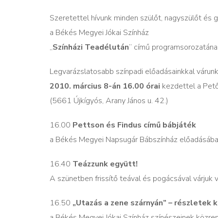
Szeretettel hívunk minden szülőt, nagyszülőt és
a Békés Megyei Jókai Színház
„
Színházi Teadélután
” című programsorozatának
Legvarázslatosabb színpadi előadásainkkal várunk
2010. március 8-án 16.00 órai
kezdettel a Pet
(5661 Újkígyós, Arany János u. 42.)
16.00
Pettson és Findus című bábjáték
a Békés Megyei Napsugár Bábszínház előadásáb
16.40
Teázzunk együtt!
A szünetben frissítő teával és pogácsával várjuk 
16.50
„Utazás a zene szárnyán” – részletek 
a Békés Megyei Jókai Színház színészeinek közr