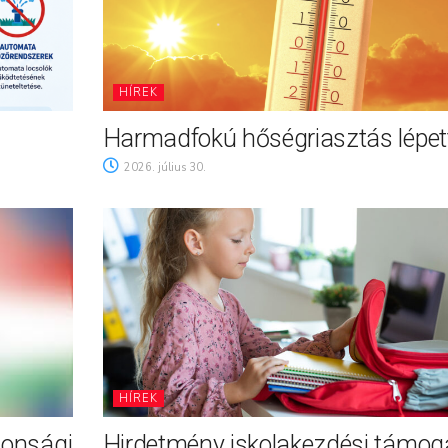
HÍREK
Harmadfokú hőségriasztás lépett
2026. július 30.
HÍREK
tonsági
Hirdetmény iskolakezdési támog