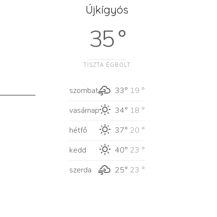
Újkígyós
35 °
TISZTA ÉGBOLT
szombat
33°
19 °
vasárnap
34°
18 °
hétfő
37°
20 °
kedd
40°
23 °
szerda
25°
23 °