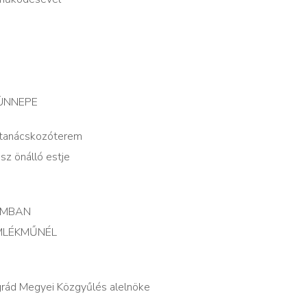
KÜNNEPE
 tanácskozóterem
z önálló estje
LOMBAN
EMLÉKMŰNÉL
ngrád Megyei Közgyűlés alelnöke