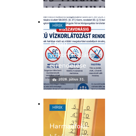
HÍREK
I. fokú
vízkorlátozás
elrendelése
2026. július 31.
HÍREK
Harmadfokú