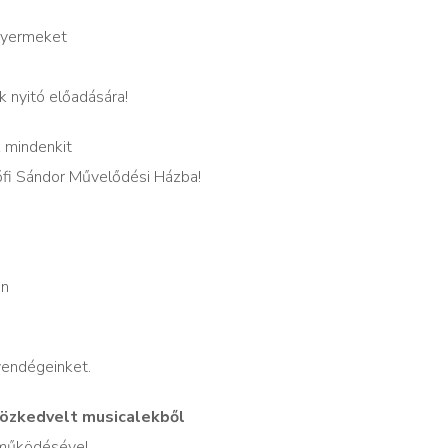
 gyermeket
 nyitó előadására!
 mindenkit
őfi Sándor Művelődési Házba!
an
vendégeinket.
közkedvelt musicalekből
eműködésével