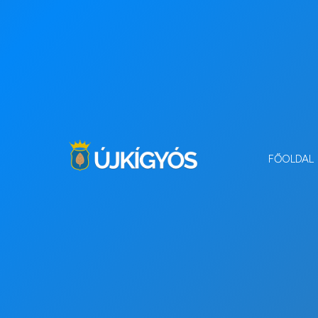
FŐOLDAL