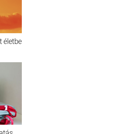
 életbe
atás