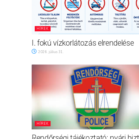
HÍREK
I. fokú vízkorlátozás elrendelése
2026. július 31.
HÍREK
Rendőrségi tájékoztató: nyári biz