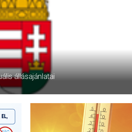
ális állásajánlatai