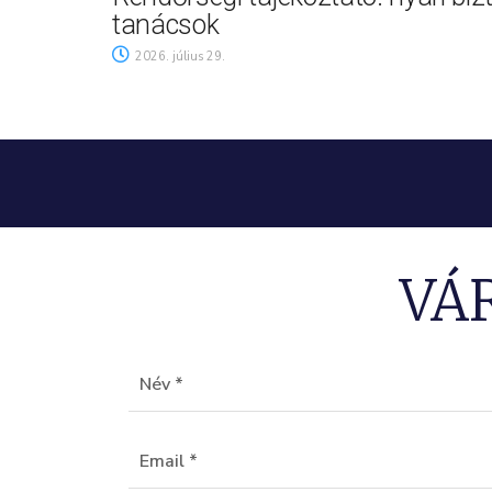
tanácsok
2026. július 29.
VÁ