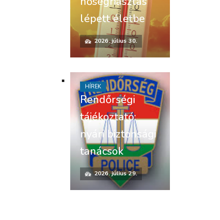
hőségriasztás
lépett életbe
2026. július 30.
HÍREK
Rendőrségi
tájékoztató:
nyári biztonsági
tanácsok
2026. július 29.