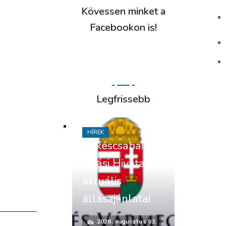
Kövessen minket a
Facebookon is!
Legfrissebb
HÍREK
Békéscsabai
Járási Hivatal
aktuális
állásajánlatai
2026. augusztus 03.