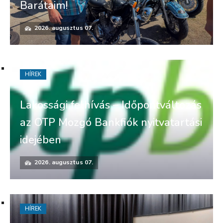
Barátaim!
2026. augusztus 07.
HÍREK
Lakossági felhívás – Időpontváltozás
az OTP Mozgó Bankfiók nyitvatartási
idejében
2026. augusztus 07.
HÍREK