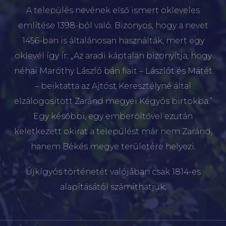
A település nevének első ismert okleveles
említése 1398-ból való. Bizonyos, hogy a nevet
1456-ban is általánosan használták, mert egy
oklevél így ír: „Az aradi káptalan bizonyítja, hogy
néhai Maróthy László bán fiait – Lászlót és Mátét
– beiktatta az Ajtóst Keresztélyné által
elzálogosított Zaránd megyei Kégyós birtokba.”
Egy későbbi, egy emberöltővel ezután
keletkezett okirat a települést már nem Zaránd,
hanem Békés megye területére helyezi.
Újkígyós történetét valójában csak 1814-es
alapításától számíthatjuk.