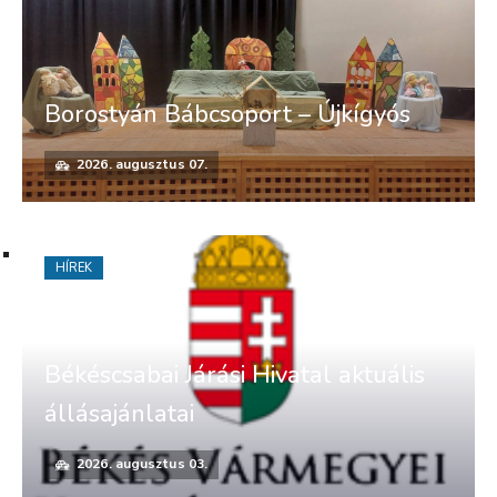
Borostyán Bábcsoport – Újkígyós
2026. augusztus 07.
HÍREK
Békéscsabai Járási Hivatal aktuális
állásajánlatai
2026. augusztus 03.