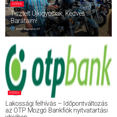
HÍREK
Tisztelt Újkígyósiak, Kedves
Barátaim!
2026. augusztus 07.
HÍREK
Lakossági felhívás – Időpontváltozás
az OTP Mozgó Bankfiók nyitvatartási