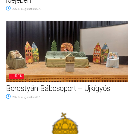
idejében
2026. augusztus 07.
HÍREK
Borostyán Bábcsoport – Újkígyós
2026. augusztus 07.