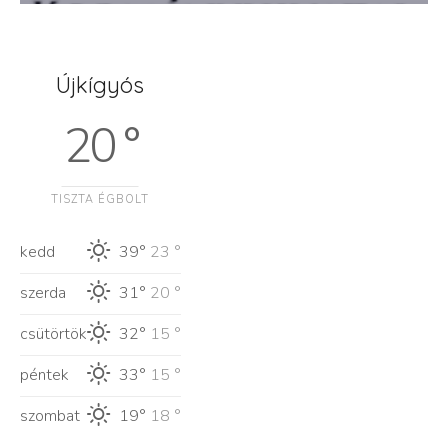
Újkígyós
20 °
TISZTA ÉGBOLT
kedd
39°
23 °
szerda
31°
20 °
csütörtök
32°
15 °
péntek
33°
15 °
szombat
19°
18 °