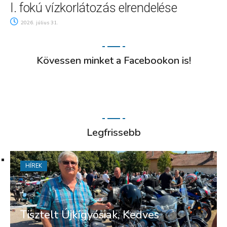
I. fokú vízkorlátozás elrendelése
2026. július 31.
Kövessen minket a Facebookon is!
Legfrissebb
HÍREK
Tisztelt Újkígyósiak, Kedves