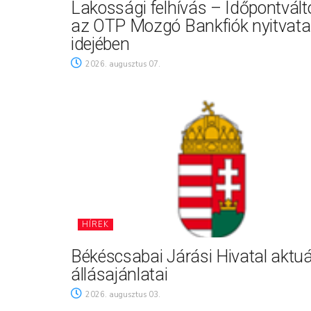
Lakossági felhívás – Időpontvál
az OTP Mozgó Bankfiók nyitvata
idejében
2026. augusztus 07.
HÍREK
Békéscsabai Járási Hivatal aktuá
állásajánlatai
2026. augusztus 03.