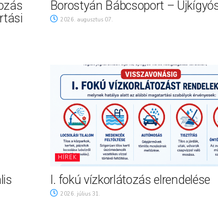
tozás
Borostyán Bábcsoport – Újkígyó
rtási
2026. augusztus 07.
HÍREK
lis
I. fokú vízkorlátozás elrendelése
2026. július 31.