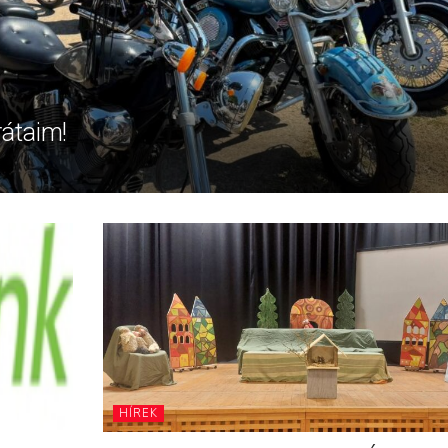
rátaim!
HÍREK