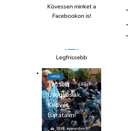
Kövessen minket a
Facebookon is!
Legfrissebb
HÍREK
Tisztelt
Újkígyósiak,
Kedves
Barátaim!
2026. augusztus 07.