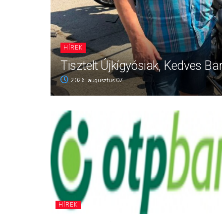
HÍREK
Tisztelt Újkígyósiak, Kedves Ba
2026. augusztus 07.
HÍREK