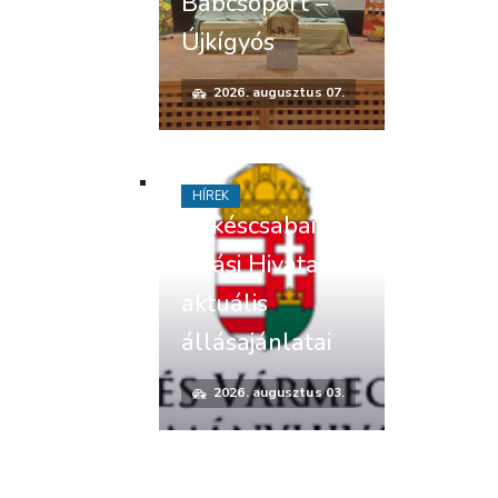
Bábcsoport –
Újkígyós
2026. augusztus 07.
HÍREK
Békéscsabai
Járási Hivatal
aktuális
állásajánlatai
2026. augusztus 03.