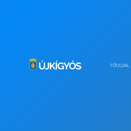
FŐOLDAL