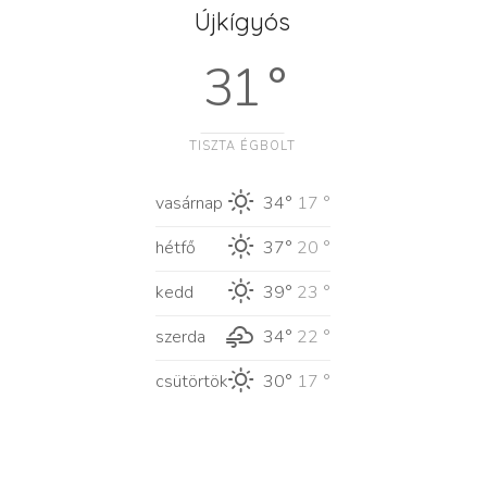
Újkígyós
31 °
TISZTA ÉGBOLT
vasárnap
34°
17 °
hétfő
37°
20 °
kedd
39°
23 °
szerda
34°
22 °
csütörtök
30°
17 °