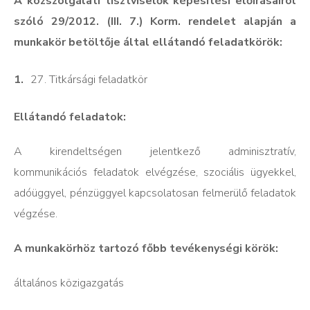
A közszolgálati tisztviselők képesítési előírásairól
szóló 29/2012. (III. 7.) Korm. rendelet alapján a
munkakör betöltője által ellátandó feladatkörök:
27. Titkársági feladatkör
Ellátandó feladatok:
A kirendeltségen jelentkező adminisztratív,
kommunikációs feladatok elvégzése, szociális ügyekkel,
adóüggyel, pénzüggyel kapcsolatosan felmerülő feladatok
végzése.
A munkakörhöz tartozó főbb tevékenységi körök:
általános közigazgatás