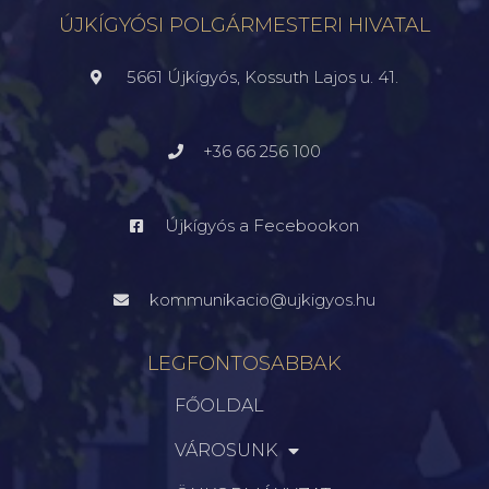
ÚJKÍGYÓSI POLGÁRMESTERI HIVATAL
5661 Újkígyós, Kossuth Lajos u. 41.
+36 66 256 100
Újkígyós a Fecebookon
kommunikacio@ujkigyos.hu
LEGFONTOSABBAK
FŐOLDAL
VÁROSUNK