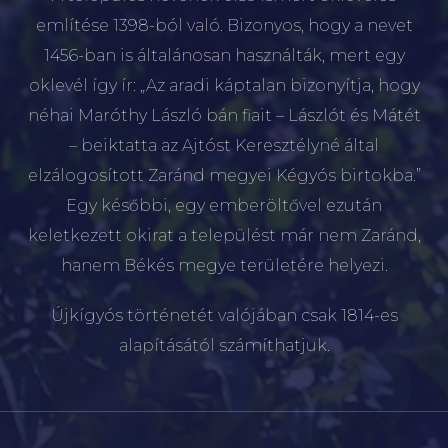
említése 1398-ból való. Bizonyos, hogy a nevet
1456-ban is általánosan használták, mert egy
oklevél így ír: „Az aradi káptalan bizonyítja, hogy
néhai Maróthy László bán fiait – Lászlót és Mátét
– beiktatta az Ajtóst Keresztélyné által
elzálogosított Zaránd megyei Kégyós birtokba.”
Egy későbbi, egy emberöltővel ezután
keletkezett okirat a települést már nem Zaránd,
hanem Békés megye területére helyezi.
Újkígyós történetét valójában csak 1814-es
alapításától számíthatjuk.