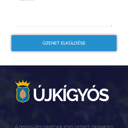
A település nevének első ismert okleveles