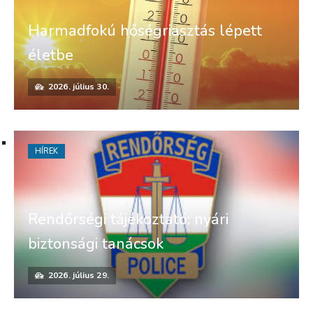
Harmadfokú hőségriasztás lépett
életbe
2026. július 30.
HÍREK
Rendőrségi tájékoztató: nyári
biztonsági tanácsok
2026. július 29.