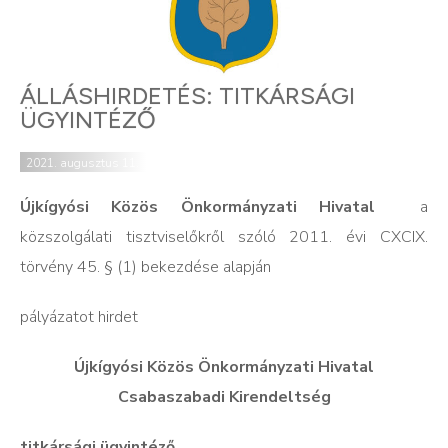
ÁLLÁSHIRDETÉS: TITKÁRSÁGI
ÜGYINTÉZŐ
2021. augusztus 11.
Újkígyósi Közös Önkormányzati Hivatal
a
közszolgálati tisztviselőkről szóló 2011. évi CXCIX.
törvény 45. § (1) bekezdése alapján
pályázatot hirdet
Újkígyósi Közös Önkormányzati Hivatal
Csabaszabadi Kirendeltség
titkársági ügyintéző