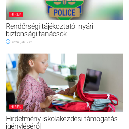
HÍREK
Rendőrségi tájékoztató: nyári
biztonsági tanácsok
2026. július 29.
HÍREK
Hirdetmény iskolakezdési támogatás
igényléséről