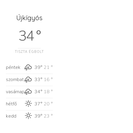
Újkígyós
34 °
TISZTA ÉGBOLT
péntek
39°
21 °
szombat
33°
16 °
vasárnap
34°
18 °
hétfő
37°
20 °
kedd
39°
23 °