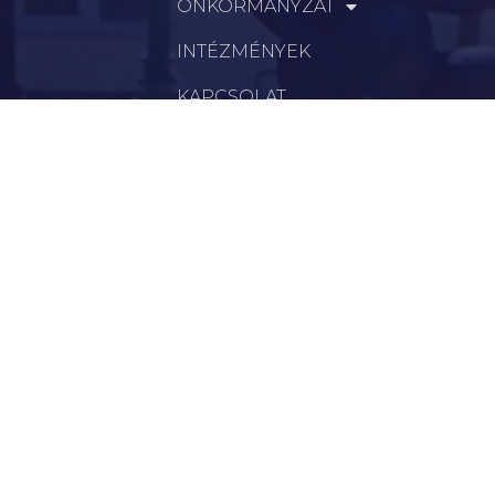
ÖNKORMÁNYZAT
INTÉZMÉNYEK
KAPCSOLAT
VÁLASZTÁSI INFORMÁCIÓK
INFORMÁCIÓK
Hírek
Aktualitások
Történelem
Infrastruktúra
Szervezetek
Civil Szervezetek