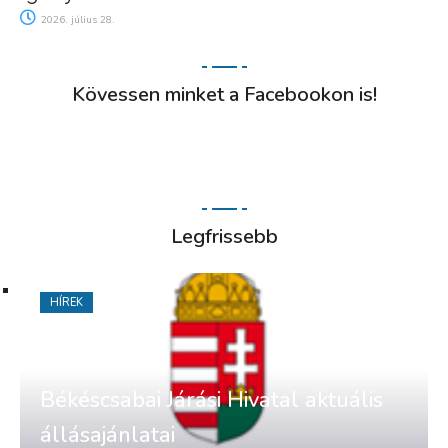
2026. július 28.
Kövessen minket a Facebookon is!
Legfrissebb
HÍREK
Békéscsabai Járási Hivatal aktuális
állásajánlatai