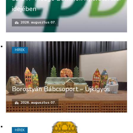
idejében
2026. augusztus 07.
HÍREK
Borostyán Bábcsoport – Újkígyós
2026. augusztus 07.
HÍREK