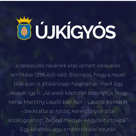
A település nevének első ismert okleveles
említése 1398-ból való. Bizonyos, hogy a nevet
1456-ban is általánosan használták, mert egy
oklevél így ír: „Az aradi káptalan bizonyítja, hogy
néhai Maróthy László bán fiait – Lászlót és Mátét
– beiktatta az Ajtóst Keresztélyné által
elzálogosított Zaránd megyei Kégyós birtokba.”
Egy későbbi, egy emberöltővel ezután