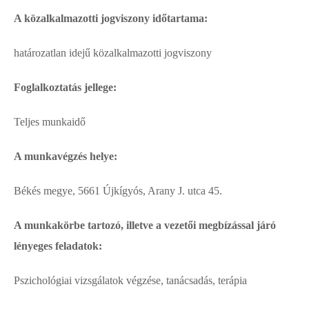
A közalkalmazotti jogviszony időtartama:
határozatlan idejű közalkalmazotti jogviszony
Foglalkoztatás jellege:
Teljes munkaidő
A munkavégzés helye:
Békés megye, 5661 Újkígyós, Arany J. utca 45.
A munkakörbe tartozó, illetve a vezetői megbízással járó
lényeges feladatok:
Pszichológiai vizsgálatok végzése, tanácsadás, terápia