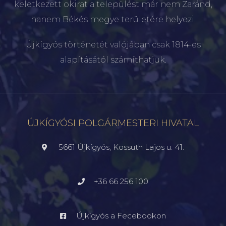
keletkezett okirat a települést már nem Zaránd,
hanem Békés megye területére helyezi.
Újkígyós történetét valójában csak 1814-es
alapításától számíthatjuk.
ÚJKÍGYÓSI POLGÁRMESTERI HIVATAL
5661 Újkígyós, Kossuth Lajos u. 41.
+36 66 256 100
Újkígyós a Fecebookon