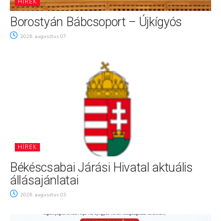
HÍREK
Borostyán Bábcsoport – Újkígyós
2026. augusztus 07.
HÍREK
Békéscsabai Járási Hivatal aktuális
állásajánlatai
2026. augusztus 03.