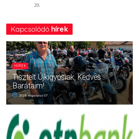
20.
Kapcsolódó
hírek
HÍREK
Tisztelt Újkígyósiak, Kedves
Barátaim!
2026. augusztus 07.