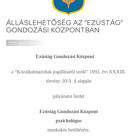
ÁLLÁSLEHETŐSÉG AZ “EZÜSTÁG”
GONDOZÁSI KÖZPONTBAN
2018. április 13.
Ezüstág Gondozási Központ
a “Közalkalmazottak jogállásáról szóló” 1992. évi XXXIII.
törvény 20/A. § alapján
pályázatot hirdet
Ezüstág Gondozási Központ
pszichológus
munkakör betöltésére.