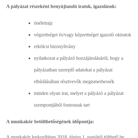
A pályázat részeként benyújtandó iratok, igazolások:
önéletrajz
végzettséget és/vagy képzettséget igazoló okiratok
erkölcsi bizonyítvány
nyilatkozat a pályázó hozzájárulásáról, hogy a
pályázatban szereplő adatokat a pályázat
elbírálásában résztvevők megismerhessék
minden olyan irat, melyet a pályázó a pályázat
szempontjából fontosnak tart
A munkakör betölthetőségének időpontja:
A munkakör legkorábban 2018. június 1. napjától tölthető be.