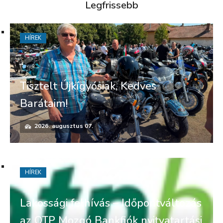
Legfrissebb
HÍREK
Tisztelt Újkígyósiak, Kedves
Barátaim!
2026. augusztus 07.
HÍREK
Lakossági felhívás – Időpontváltozás
az OTP Mozgó Bankfiók nyitvatartási