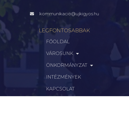
kommunikacio@ujkigyos.hu
LEGFONTOSABBAK
FŐOLDAL
VÁROSUNK
ÖNKORMÁNYZAT
INTÉZMÉNYEK
KAPCSOLAT
VÁLASZTÁSI INFORMÁCIÓK
INFORMÁCIÓK
Hírek