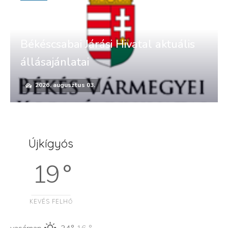
Békéscsabai Járási Hivatal aktuális
állásajánlatai
2026. augusztus 03.
Újkígyós
19 °
KEVÉS FELHŐ