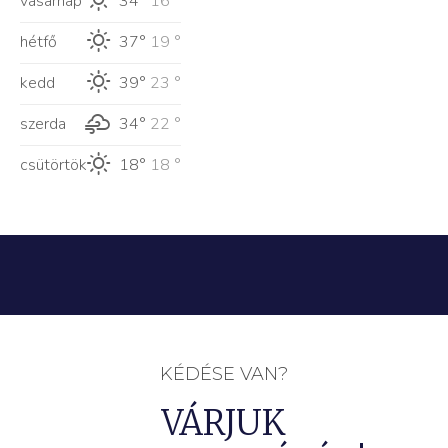
vasárnap
34°
16 °
hétfő
37°
19 °
kedd
39°
23 °
szerda
34°
22 °
csütörtök
18°
18 °
KÉDÉSE VAN?
VÁRJUK