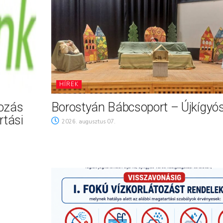
HÍREK
tozás
Borostyán Bábcsoport – Újkígyó
rtási
2026. augusztus 07.