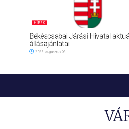
HÍREK
Békéscsabai Járási Hivatal aktuá
állásajánlatai
2026. augusztus 03.
VÁ