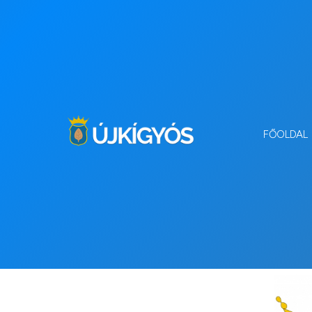
FŐOLDAL