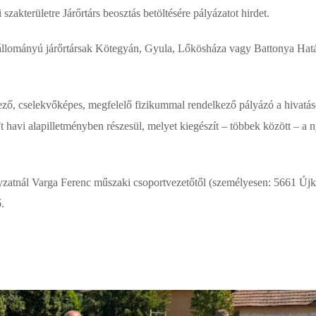
akterületre Járőrtárs beosztás betöltésére pályázatot hirdet.
s állományú járőrtársak Kötegyán, Gyula, Lőkösháza vagy Battonya Hatá
kező, cselekvőképes, megfelelő fizikummal rendelkező pályázó a hivatá
t havi alapilletményben részesül, melyet kiegészít – többek között – a 
nyzatnál Varga Ferenc műszaki csoportvezetőtől (személyesen: 5661 Újk
.