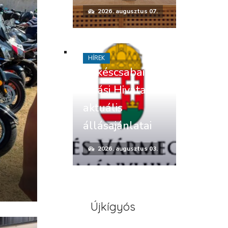
2026. augusztus 07.
HÍREK
Békéscsabai
Járási Hivatal
aktuális
állásajánlatai
2026. augusztus 03.
Újkígyós