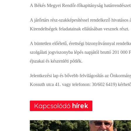
A Békés Megyei Rendőr-főkapitányság határrendészeti sz
A járőrtárs rész-szakképesítéssel rendelkező hivatáso
Kirendeltségek feladatainak ellátásában vesznek részt.
A büntetlen előéletű, érettségi bizonyítvánnyal rendel
szolgálati jogviszonyba lépés napjától bruttó 201 000 F
éjszakai és készenléti pótlék.
Jelentkezési lap és bővebb felvilágosítás az Önkormá
Kossuth utca 41. vagy telefonon: 30/602 6419) kérhető
Kapcsolódó
hírek