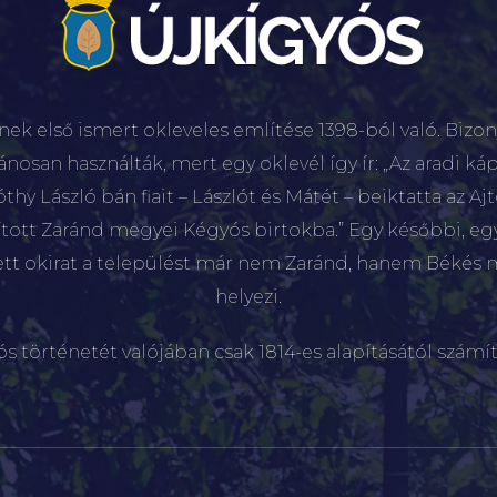
nek első ismert okleveles említése 1398-ból való. Bizon
lánosan használták, mert egy oklevél így ír: „Az aradi káp
hy László bán fiait – Lászlót és Mátét – beiktatta az Aj
sított Zaránd megyei Kégyós birtokba.” Egy későbbi, e
ett okirat a települést már nem Zaránd, hanem Békés 
helyezi.
ós történetét valójában csak 1814-es alapításától számít