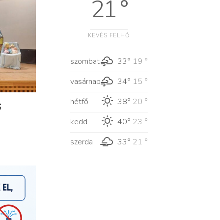
21 °
KEVÉS FELHŐ
szombat
33°
19 °
vasárnap
34°
15 °
hétfő
38°
20 °
s
kedd
40°
23 °
szerda
33°
21 °