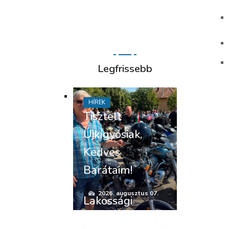
Legfrissebb
HÍREK
Tisztelt
Újkígyósiak,
Kedves
Barátaim!
2026. augusztus 07.
Lakossági
felhívás –