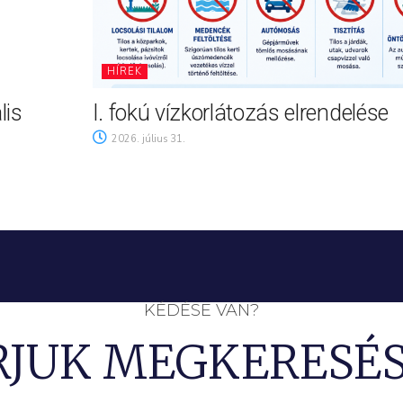
HÍREK
lis
I. fokú vízkorlátozás elrendelése
2026. július 31.
KÉDÉSE VAN?
RJUK MEGKERESÉS