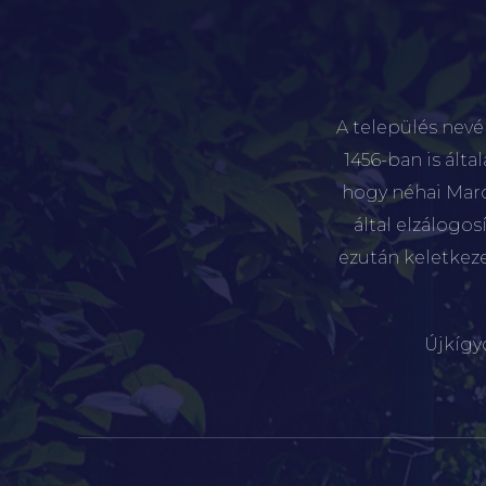
A település nevé
1456-ban is álta
hogy néhai Marót
által elzálogo
ezután keletkez
Újkígy