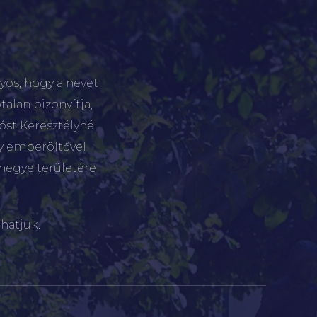
yos, hogy a nevet
talan bizonyítja,
tóst Keresztélyné
gy emberöltővel
megye területére
hatjuk.