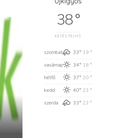
Újkígyós
38 °
KEVÉS FELHŐ
szombat
33°
19 °
vasárnap
34°
18 °
hétfő
37°
20 °
kedd
40°
23 °
szerda
33°
23 °
i