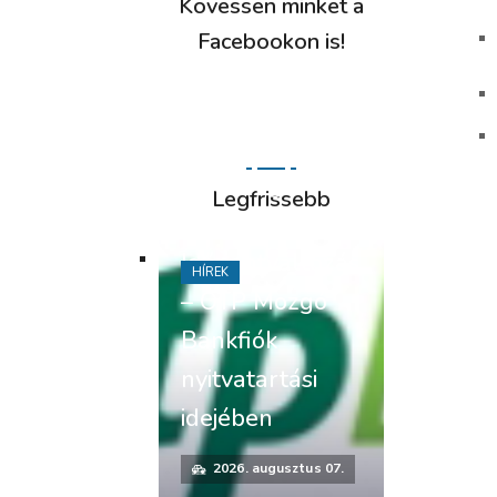
Kövessen minket a
Facebookon is!
Lakossági
Legfrissebb
felhívás –
Időpontváltozás
HÍREK
– OTP Mozgó
Bankfiók
nyitvatartási
idejében
2026. augusztus 07.