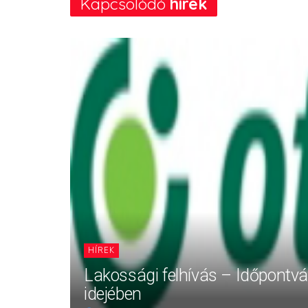
Kapcsolódó
hírek
HÍREK
Lakossági felhívás – Időpontv
idejében