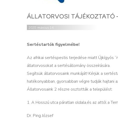
ÁLLATORVOSI TÁJÉKOZTATÓ –
2020. március 14.
Sertéstartók figyelmébe!
Az afrikai sertéspestis terjedése miatt Újkígyós
állatorvosokat a sertésállomány összeírására.
Segítsük állatorvosaink munkáját! Kérjük a sertést
hatékonyabban, gyorsabban végre tudják hajtani a
Állatorvosaink 2 részre osztották a települést:
1. A Hosszú utca páratlan oldala,és az attól a Tem
Dr. Ping József