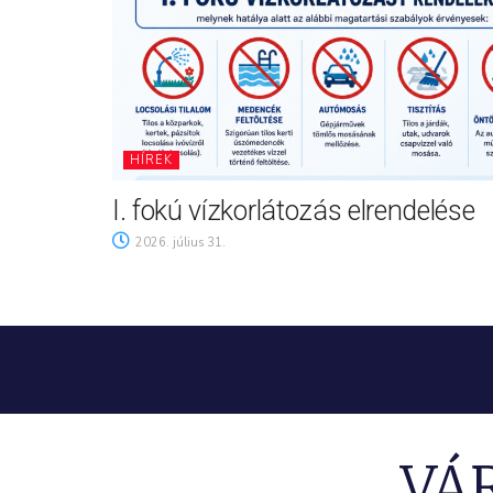
HÍREK
I. fokú vízkorlátozás elrendelése
2026. július 31.
VÁ