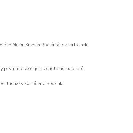
felé esők Dr. Krizsán Boglárkához tartoznak.
privát messenger üzenetet is küldhető.
en tudnakk adni állatorvosaink.