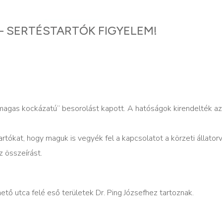
 SERTÉSTARTÓK FIGYELEM!
 “magas kockázatú” besorolást kapott. A hatóságok kirendelték az
artókat, hogy maguk is vegyék fel a kapcsolatot a körzeti állator
z összeírást.
ető utca felé eső területek Dr. Ping Józsefhez tartoznak.