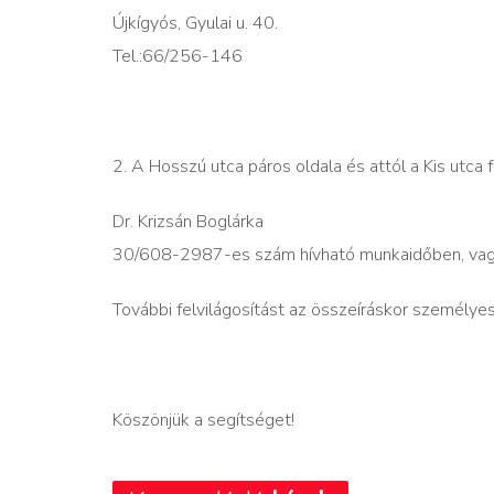
Újkígyós, Gyulai u. 40.
Tel.:66/256-146
2. A Hosszú utca páros oldala és attól a Kis utca 
Dr. Krizsán Boglárka
30/608-2987-es szám hívható munkaidőben, vagy 
További felvilágosítást az összeíráskor személyes
Köszönjük a segítséget!