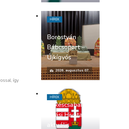
HÍREK
Borostyán
Bábcsoport –
Újkígyós
2026. augusztus 07.
vossal, így
HÍREK
Békéscsabai
Járási Hivatal
aktuális