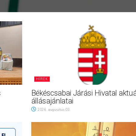
HÍREK
s
Békéscsabai Járási Hivatal aktuá
állásajánlatai
2026. augusztus 03.