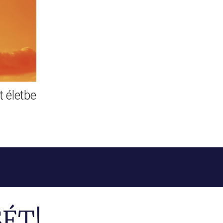
 életbe
ÉT!