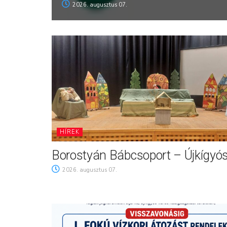
2026. augusztus 07.
HÍREK
Borostyán Bábcsoport – Újkígyó
2026. augusztus 07.