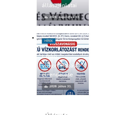
állásajánlatai
2026. augusztus 03.
HÍREK
I. fokú
vízkorlátozás
elrendelése
2026. július 31.