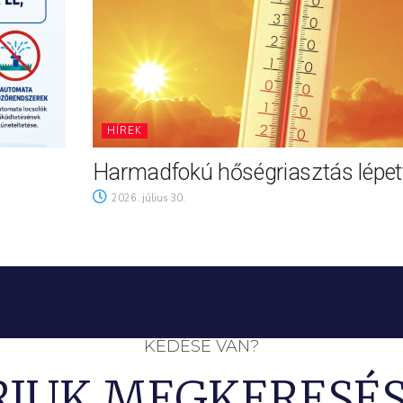
HÍREK
Harmadfokú hőségriasztás lépett
2026. július 30.
KÉDÉSE VAN?
RJUK MEGKERESÉS