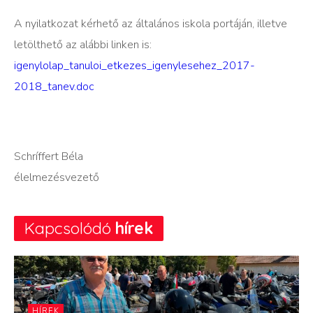
A nyilatkozat kérhető az általános iskola portáján, illetve
letölthető az alábbi linken is:
igenylolap_tanuloi_etkezes_igenylesehez_2017-
2018_tanev.doc
Schríffert Béla
élelmezésvezető
Kapcsolódó
hírek
HÍREK