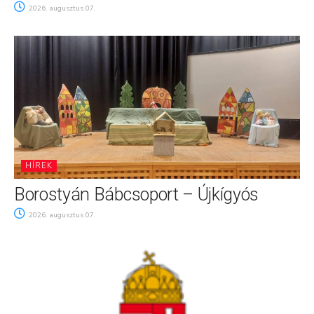
2026. augusztus 07.
HÍREK
Borostyán Bábcsoport – Újkígyós
2026. augusztus 07.