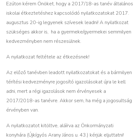
Ezúton kérem Önöket, hogy a 2017/18-as tanév általános
iskolai étkeztetéshez kapcsolódó nyilatkozatokat 2017.
augusztus 20-ig legyenek szívesek leadni! A nyilatkozat
szükséges akkor is, ha a gyermeke/gyermekei semmilyen
kedvezményben nem részesülnek.
A nyilatkozat feltétele az étkezésnek!
Az előző tanévben leadott nyilatkozatokat és a bármilyen
térítési kedvezményre jogosító igazolásokat újra le kell
adni, mert a régi igazolások nem érvényesek a
2017/2018-as tanévre. Akkor sem, ha még a jogosultság
érvényben van.
A nyilatkozatot kitöltve, aláírva az Önkormányzati
konyhára (Újkígyós Arany János u. 43.) kérjük eljuttatni!