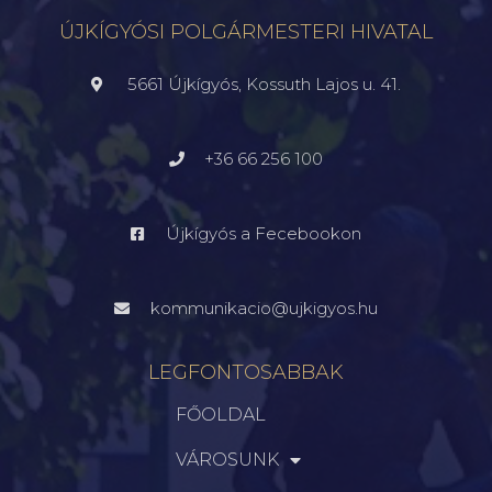
ÚJKÍGYÓSI POLGÁRMESTERI HIVATAL
5661 Újkígyós, Kossuth Lajos u. 41.
+36 66 256 100
Újkígyós a Fecebookon
kommunikacio@ujkigyos.hu
LEGFONTOSABBAK
FŐOLDAL
VÁROSUNK