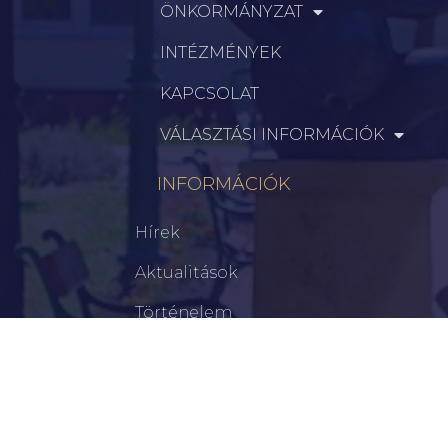
ÖNKORMÁNYZAT
INTÉZMÉNYEK
KAPCSOLAT
VÁLASZTÁSI INFORMÁCIÓK
INFORMÁCIÓK
Hírek
Aktualitások
Történelem
Infrastruktúra
Szervezetek
Civil Szervezetek