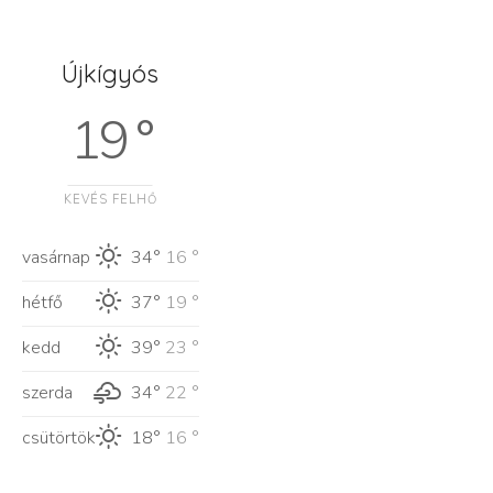
Újkígyós
19 °
KEVÉS FELHŐ
vasárnap
34°
16 °
hétfő
37°
19 °
kedd
39°
23 °
szerda
34°
22 °
csütörtök
18°
16 °