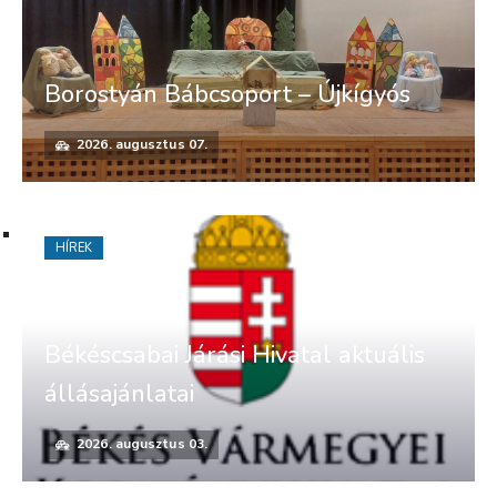
Borostyán Bábcsoport – Újkígyós
2026. augusztus 07.
HÍREK
Békéscsabai Járási Hivatal aktuális
állásajánlatai
2026. augusztus 03.