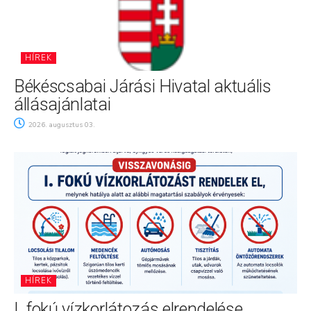
HÍREK
Békéscsabai Járási Hivatal aktuális
állásajánlatai
2026. augusztus 03.
HÍREK
I. fokú vízkorlátozás elrendelése