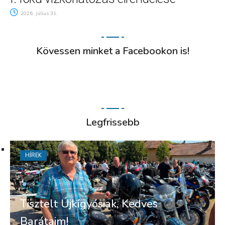
2026. július 31.
Kövessen minket a Facebookon is!
Legfrissebb
HÍREK
Tisztelt Újkígyósiak, Kedves
Barátaim!