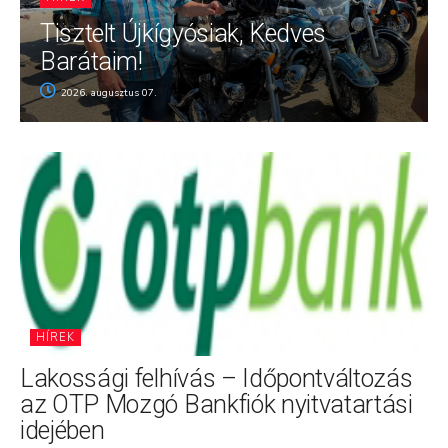
Tisztelt Újkígyósiak, Kedves
Barátaim!
2026. augusztus 07.
HÍREK
Lakossági felhívás – Időpontváltozás
az OTP Mozgó Bankfiók nyitvatartási
idejében