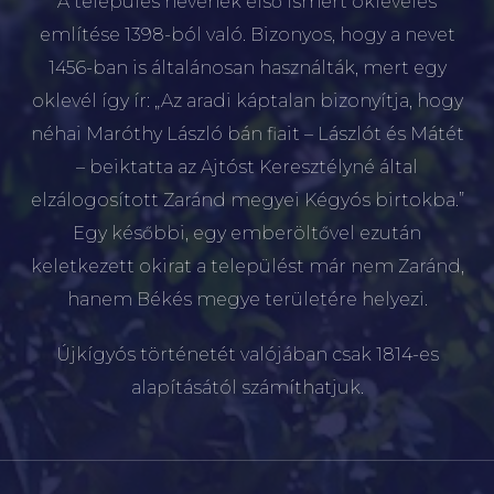
A település nevének első ismert okleveles
említése 1398-ból való. Bizonyos, hogy a nevet
1456-ban is általánosan használták, mert egy
oklevél így ír: „Az aradi káptalan bizonyítja, hogy
néhai Maróthy László bán fiait – Lászlót és Mátét
– beiktatta az Ajtóst Keresztélyné által
elzálogosított Zaránd megyei Kégyós birtokba.”
Egy későbbi, egy emberöltővel ezután
keletkezett okirat a települést már nem Zaránd,
hanem Békés megye területére helyezi.
Újkígyós történetét valójában csak 1814-es
alapításától számíthatjuk.