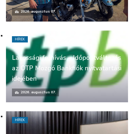
2026. augusztus 07.
HÍREK
Lakossági felhívás – Időpontváltozás
az OTP Mozgó Bankfiók nyitvatartási
idejében
2026. augusztus 07.
HÍREK