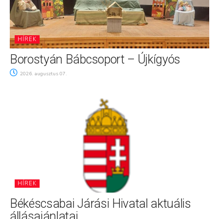
HÍREK
Borostyán Bábcsoport – Újkígyós
2026. augusztus 07.
HÍREK
Békéscsabai Járási Hivatal aktuális
állásajánlatai