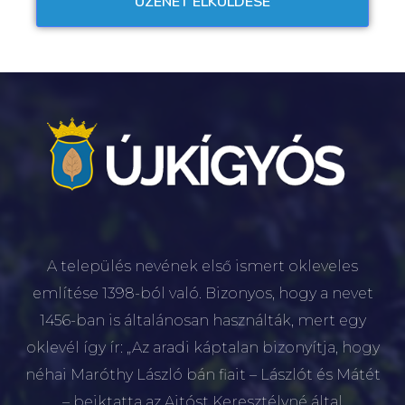
A település nevének első ismert okleveles
említése 1398-ból való. Bizonyos, hogy a nevet
1456-ban is általánosan használták, mert egy
oklevél így ír: „Az aradi káptalan bizonyítja, hogy
néhai Maróthy László bán fiait – Lászlót és Mátét
– beiktatta az Ajtóst Keresztélyné által