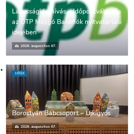
Lakossági felhívás – Időpontváltozás
az OTP Mozgó Bankfiók nyitvatartási
idejében
2026. augusztus 07.
HÍREK
Borostyán Bábcsoport – Újkígyós
2026. augusztus 07.