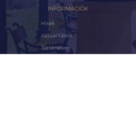
INFORMÁCIÓK
Hírek
Aktualitások
Történelem
Infrastruktúra
Szervezetek
Civil Szervezetek
Hasznos Linkek
LEGFRISSEBB
Tisztelt Újkígyósiak, Kedves Barátaim!