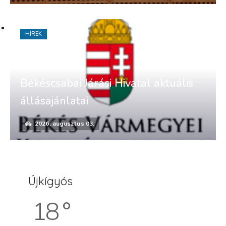
HÍREK
Békéscsabai Járási Hivatal aktuális
állásajánlatai
2026. augusztus 03.
Újkígyós
18 °