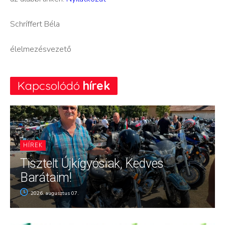
Schríffert Béla
élelmezésvezető
Kapcsolódó
hírek
HÍREK
Tisztelt Újkígyósiak, Kedves
Barátaim!
2026. augusztus 07.