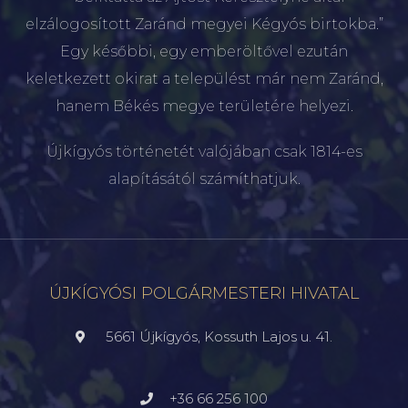
elzálogosított Zaránd megyei Kégyós birtokba.”
Egy későbbi, egy emberöltővel ezután
keletkezett okirat a települést már nem Zaránd,
hanem Békés megye területére helyezi.
Újkígyós történetét valójában csak 1814-es
alapításától számíthatjuk.
ÚJKÍGYÓSI POLGÁRMESTERI HIVATAL
5661 Újkígyós, Kossuth Lajos u. 41.
+36 66 256 100