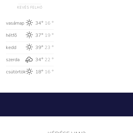
KEVÉS FELHŐ
vasárnap
34°
16 °
hétfő
37°
19 °
kedd
39°
23 °
szerda
34°
22 °
csütörtök
18°
16 °