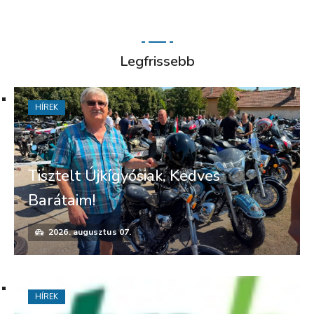
Legfrissebb
HÍREK
Tisztelt Újkígyósiak, Kedves
Barátaim!
2026. augusztus 07.
HÍREK