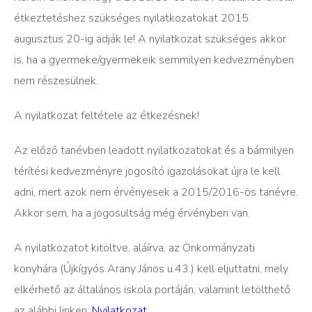
étkeztetéshez szükséges nyilatkozatokat 2015.
augusztus 20-ig adják le! A nyilatkozat szükséges akkor
is, ha a gyermeke/gyermekeik semmilyen kedvezményben
nem részesülnek.
A nyilatkozat feltétele az étkezésnek!
Az előző tanévben leadott nyilatkozatokat és a bármilyen
térítési kedvezményre jogosító igazolásokat újra le kell
adni, mert azok nem érvényesek a 2015/2016-ös tanévre.
Akkor sem, ha a jogosultság még érvényben van.
A nyilatkozatot kitöltve, aláírva, az Önkormányzati
konyhára (Újkígyós Arany János u.43.) kell eljuttatni, mely
elkérhető az általános iskola portáján, valamint letölthető
az alábbi linken:
Nyilatkozat