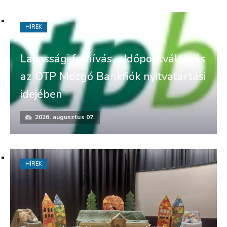
HÍREK
Lakossági felhívás – Időpontváltozás
az OTP Mozgó Bankfiók nyitvatartási
idejében
2026. augusztus 07.
HÍREK