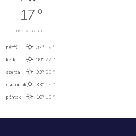
17 °
TISZTA ÉGBOLT
hétfő
37°
19 °
kedd
39°
22 °
szerda
33°
20 °
csütörtök
33°
15 °
péntek
18°
18 °