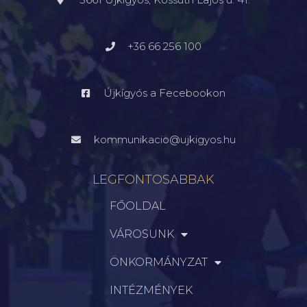
+36 66 256 100
Újkígyós a Fecebookon
kommunikacio@ujkigyos.hu
LEGFONTOSABBAK
FŐOLDAL
VÁROSUNK
ÖNKORMÁNYZAT
INTÉZMÉNYEK