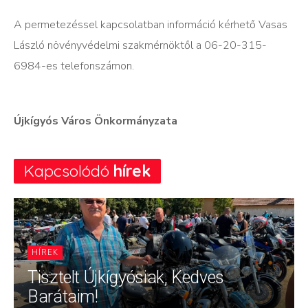
A permetezéssel kapcsolatban információ kérhető Vasas
László növényvédelmi szakmérnöktől a 06-20-315-
6984-es telefonszámon.
Újkígyós Város Önkormányzata
Kapcsolódó
hírek
HÍREK
Tisztelt Újkígyósiak, Kedves
Barátaim!