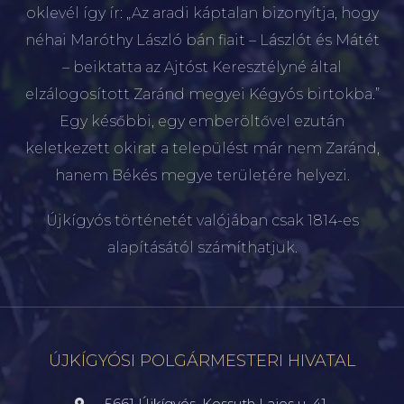
oklevél így ír: „Az aradi káptalan bizonyítja, hogy
néhai Maróthy László bán fiait – Lászlót és Mátét
– beiktatta az Ajtóst Keresztélyné által
elzálogosított Zaránd megyei Kégyós birtokba.”
Egy későbbi, egy emberöltővel ezután
keletkezett okirat a települést már nem Zaránd,
hanem Békés megye területére helyezi.
Újkígyós történetét valójában csak 1814-es
alapításától számíthatjuk.
ÚJKÍGYÓSI POLGÁRMESTERI HIVATAL
5661 Újkígyós, Kossuth Lajos u. 41.