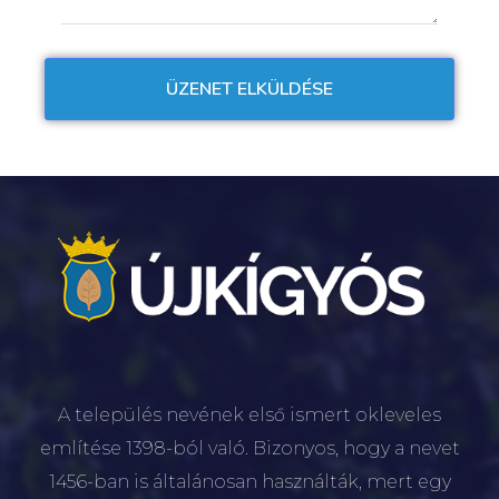
A település nevének első ismert okleveles
említése 1398-ból való. Bizonyos, hogy a nevet
1456-ban is általánosan használták, mert egy