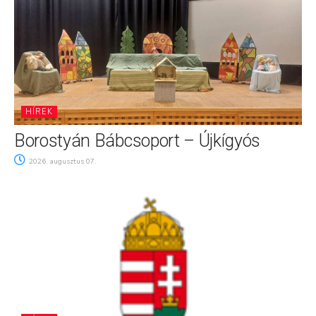
HÍREK
Borostyán Bábcsoport – Újkígyós
2026. augusztus 07.