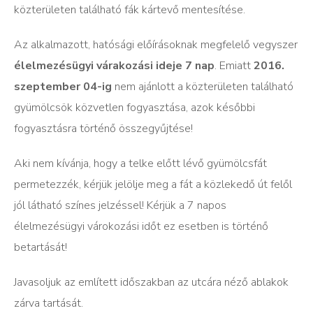
közterületen található fák kártevő mentesítése.
Az alkalmazott, hatósági előírásoknak megfelelő vegyszer
élelmezésügyi várakozási ideje 7 nap
. Emiatt
2016.
szeptember 04-ig
nem ajánlott a közterületen található
gyümölcsök közvetlen fogyasztása, azok későbbi
fogyasztásra történő összegyűjtése!
Aki nem kívánja, hogy a telke előtt lévő gyümölcsfát
permetezzék, kérjük jelölje meg a fát a közlekedő út felől
jól látható színes jelzéssel! Kérjük a 7 napos
élelmezésügyi várokozási időt ez esetben is történő
betartását!
Javasoljuk az említett időszakban az utcára néző ablakok
zárva tartását.