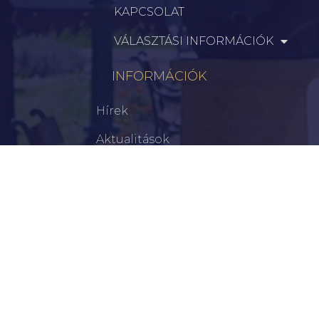
KAPCSOLAT
VÁLASZTÁSI INFORMÁCIÓK
INFORMÁCIÓK
Hírek
Aktualitások
Történelem
Infrastruktúra
Szervezetek
Civil Szervezetek
Hasznos Linkek