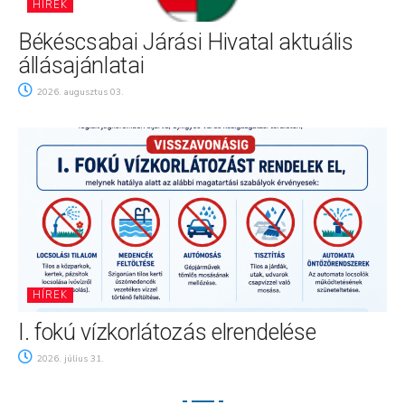
HÍREK
Békéscsabai Járási Hivatal aktuális
állásajánlatai
2026. augusztus 03.
HÍREK
I. fokú vízkorlátozás elrendelése
2026. július 31.