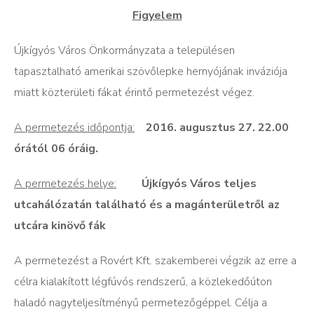
Figyelem
Újkígyós Város Önkormányzata a településen
tapasztalható amerikai szövőlepke hernyójának inváziója
miatt közterületi fákat érintő permetezést végez.
A permetezés időpontja:
2016. augusztus 27. 22.00
órától 06 óráig.
A permetezés helye:
Újkígyós Város teljes
utcahálózatán található és a magánterületről az
utcára kinövő fák
A permetezést a Rovért Kft. szakemberei végzik az erre a
célra kialakított légfúvós rendszerű, a közlekedőúton
haladó nagyteljesítményű permetezőgéppel. Célja a