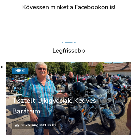
Kövessen minket a Facebookon is!
Legfrissebb
HÍREK
Tisztelt Újkígyósiak, Kedves
Barátaim!
2026. augusztus 07.