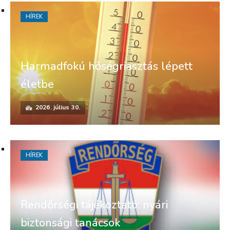
HÍREK
Harmadfokú hőségriasztás lépett
életbe
2026. július 30.
HÍREK
Rendőrségi tájékoztató: nyári
biztonsági tanácsok