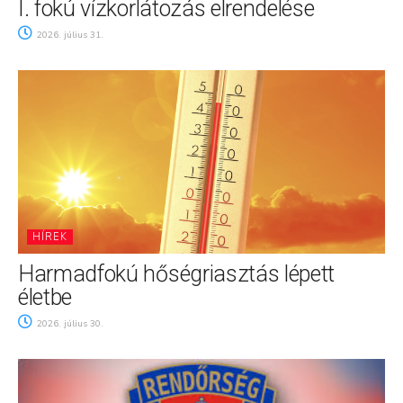
I. fokú vízkorlátozás elrendelése
2026. július 31.
HÍREK
Harmadfokú hőségriasztás lépett
életbe
2026. július 30.