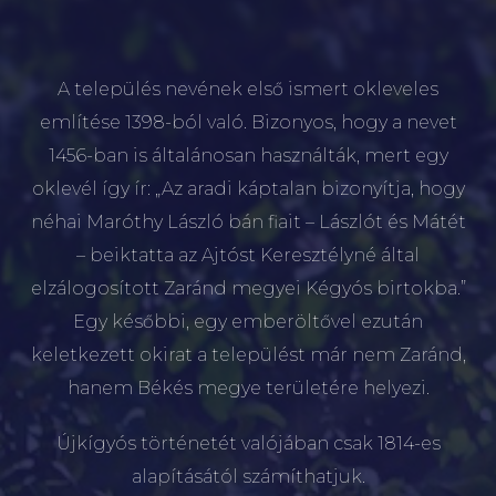
A település nevének első ismert okleveles
említése 1398-ból való. Bizonyos, hogy a nevet
1456-ban is általánosan használták, mert egy
oklevél így ír: „Az aradi káptalan bizonyítja, hogy
néhai Maróthy László bán fiait – Lászlót és Mátét
– beiktatta az Ajtóst Keresztélyné által
elzálogosított Zaránd megyei Kégyós birtokba.”
Egy későbbi, egy emberöltővel ezután
keletkezett okirat a települést már nem Zaránd,
hanem Békés megye területére helyezi.
Újkígyós történetét valójában csak 1814-es
alapításától számíthatjuk.