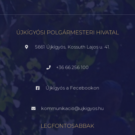
ÚJKÍGYÓSI POLGÁRMESTERI HIVATAL
5661 Újkígyós, Kossuth Lajos u. 41.
+36 66 256 100
Újkígyós a Fecebookon
kommunikacio@ujkigyos.hu
LEGFONTOSABBAK