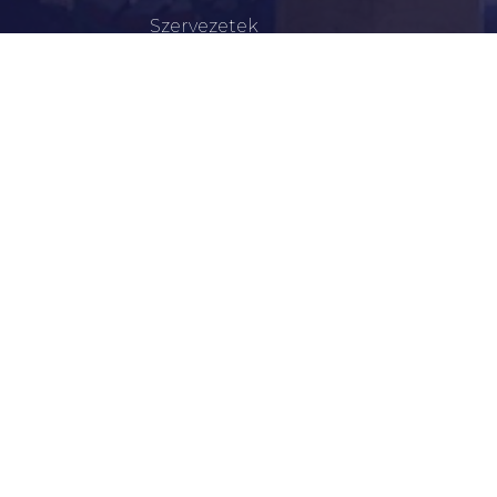
Szervezetek
Civil Szervezetek
Hasznos Linkek
LEGFRISSEBB
Békéscsabai Járási Hivatal Aktuális Állásajánlatai
I. Fokú Vízkorlátozás Elrendelése
Harmadfokú Hőségriasztás Lépett Életbe
Rendőrségi Tájékoztató: Nyári Biztonsági Tanácsok
Hirdetmény Iskolakezdési Támogatás Igényléséről
Ne Engedje Szabadon Kutyáját! – A Felelős