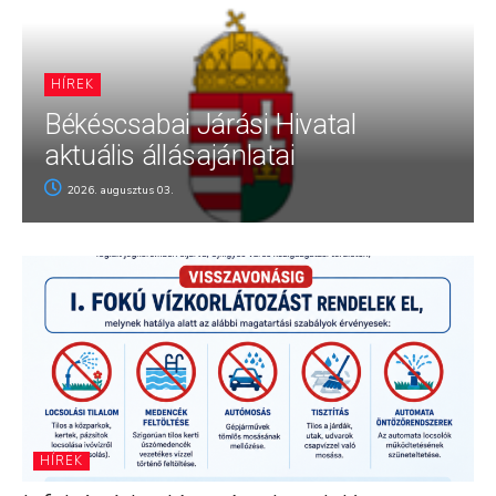
HÍREK
Békéscsabai Járási Hivatal
aktuális állásajánlatai
2026. augusztus 03.
HÍREK