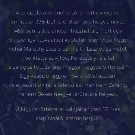
A település nevének első ismert okleveles
említése 1398-ból való. Bizonyos, hogy a nevet
1456-ban is általánosan használták, mert egy
oklevél így ír: „Az aradi káptalan bizonyítja, hogy
néhai Maróthy László bán fiait – Lászlót és Mátét
– beiktatta az Ajtóst Keresztélyné által
elzálogosított Zaránd megyei Kégyós birtokba.”
Egy későbbi, egy emberöltővel ezután
keletkezett okirat a települést már nem Zaránd,
hanem Békés megye területére helyezi.
Újkígyós történetét valójában csak 1814-es
alapításától számíthatjuk.