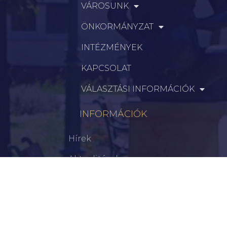
VÁROSUNK
ÖNKORMÁNYZAT
INTÉZMÉNYEK
KAPCSOLAT
VÁLASZTÁSI INFORMÁCIÓK
INFORMÁCIÓK
Hírek
Aktualitások
Történelem
Infrastruktúra
Szervezetek