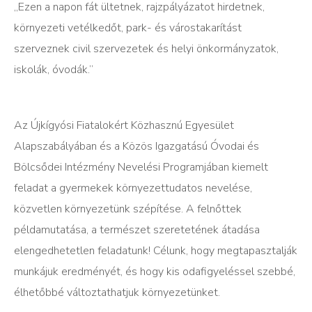
„Ezen a napon fát ültetnek, rajzpályázatot hirdetnek,
környezeti vetélkedőt, park- és várostakarítást
szerveznek civil szervezetek és helyi önkormányzatok,
iskolák, óvodák.”
Az Újkígyósi Fiatalokért Közhasznú Egyesület
Alapszabályában és a Közös Igazgatású Óvodai és
Bölcsődei Intézmény Nevelési Programjában kiemelt
feladat a gyermekek környezettudatos nevelése,
közvetlen környezetünk szépítése. A felnőttek
példamutatása, a természet szeretetének átadása
elengedhetetlen feladatunk! Célunk, hogy megtapasztalják
munkájuk eredményét, és hogy kis odafigyeléssel szebbé,
élhetőbbé változtathatjuk környezetünket.