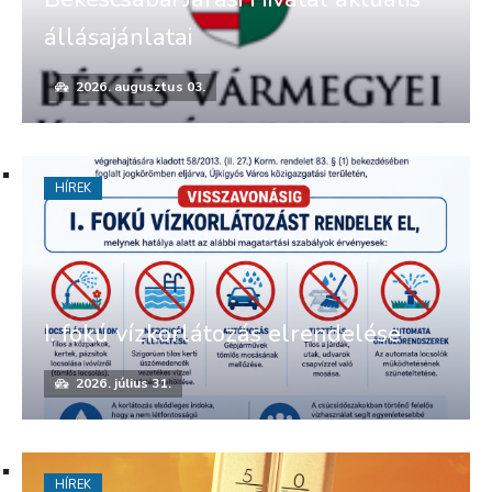
állásajánlatai
2026. augusztus 03.
HÍREK
I. fokú vízkorlátozás elrendelése
2026. július 31.
HÍREK