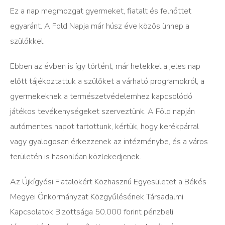
Ez a nap megmozgat gyermeket, fiatalt és felnőttet
egyaránt. A Föld Napja már húsz éve közös ünnep a
szülőkkel.
Ebben az évben is így történt, már hetekkel a jeles nap
előtt tájékoztattuk a szülőket a várható programokról, a
gyermekeknek a természetvédelemhez kapcsolódó
játékos tevékenységeket szerveztünk. A Föld napján
autómentes napot tartottunk, kértük, hogy kerékpárral
vagy gyalogosan érkezzenek az intézménybe, és a város
területén is hasonlóan közlekedjenek.
Az Újkígyósi Fiatalokért Közhasznú Egyesületet a Békés
Megyei Önkormányzat Közgyűlésének Társadalmi
Kapcsolatok Bizottsága 50.000 forint pénzbeli