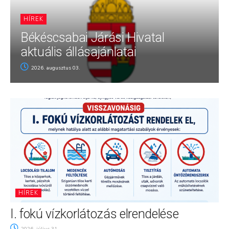
HÍREK
Békéscsabai Járási Hivatal
aktuális állásajánlatai
2026. augusztus 03.
HÍREK
I. fokú vízkorlátozás elrendelése