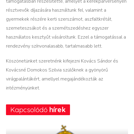
támogatásban részesítette, amelyet a kerékpárversenyen
résztvevők díjazására használtunk fel, valamint a
gyermekek részére kerti szerszámot, aszfaltkrétát,
szemeteszsákot és a szemétszedéshez egyszer
használatos kesztyűt vásároltunk. Ezzel a támogatással a
rendezvény színvonalasabb, tartalmasabb lett.
Köszönetünket szeretnénk kifejezni Kovács Sándor és
Kovácsné Domokos Szilvia szülőknek a gyönyörű
virágpalántákért, amellyel megajándékozták az
intézményünket.
Kapcsolódó
hírek