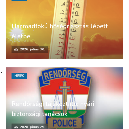
Harmadfokú hőségriasztás lépett
életbe
2026. július 30.
HÍREK
Rendőrségi tájékoztató: nyári
biztonsági tanácsok
2026. július 29.