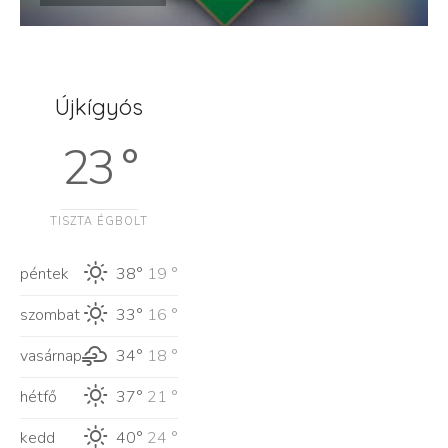
Újkígyós
23 °
TISZTA ÉGBOLT
péntek
38°
19 °
szombat
33°
16 °
vasárnap
34°
18 °
hétfő
37°
21 °
kedd
40°
24 °