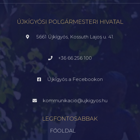
ÚJKÍGYÓSI POLGÁRMESTERI HIVATAL
5661 Újkígyós, Kossuth Lajos u. 41.
+36 66 256 100
Újkígyós a Fecebookon
kommunikacio@ujkigyos.hu
LEGFONTOSABBAK
FŐOLDAL