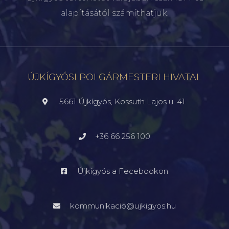
alapításától számíthatjuk.
ÚJKÍGYÓSI POLGÁRMESTERI HIVATAL
5661 Újkígyós, Kossuth Lajos u. 41.
+36 66 256 100
Újkígyós a Fecebookon
kommunikacio@ujkigyos.hu