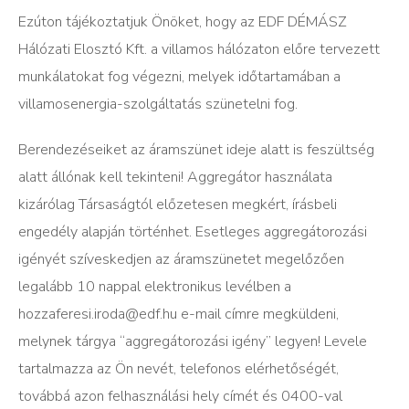
Ezúton tájékoztatjuk Önöket, hogy az EDF DÉMÁSZ
Hálózati Elosztó Kft. a villamos hálózaton előre tervezett
munkálatokat fog végezni, melyek időtartamában a
villamosenergia-szolgáltatás szünetelni fog.
Berendezéseiket az áramszünet ideje alatt is feszültség
alatt állónak kell tekinteni! Aggregátor használata
kizárólag Társaságtól előzetesen megkért, írásbeli
engedély alapján történhet. Esetleges aggregátorozási
igényét szíveskedjen az áramszünetet megelőzően
legalább 10 nappal elektronikus levélben a
hozzaferesi.iroda@edf.hu e-mail címre megküldeni,
melynek tárgya “aggregátorozási igény” legyen! Levele
tartalmazza az Ön nevét, telefonos elérhetőségét,
továbbá azon felhasználási hely címét és 0400-val