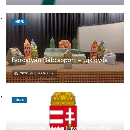
HÍREK
Borostyán Bábcsoport – Újkígyós
2026. augusztus 07.
HÍREK
Békéscsabai Járási Hivatal aktuális