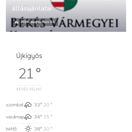
állásajánlatai
2026. augusztus 03.
Újkígyós
21 °
KEVÉS FELHŐ
szombat
33°
20 °
vasárnap
34°
15 °
hétfő
38°
20 °