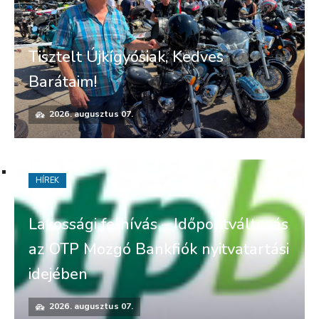
Tisztelt Újkígyósiak, Kedves
Barátaim!
2026. augusztus 07.
HÍREK
Lakossági felhívás – Időpontváltozás
az OTP Mozgó Bankfiók nyitvatartási
idejében
2026. augusztus 07.