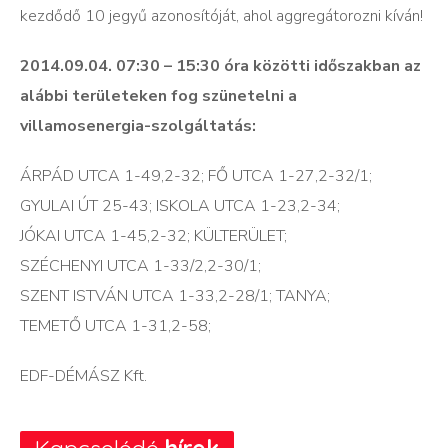
kezdődő 10 jegyű azonosítóját, ahol aggregátorozni kíván!
2014.09.04. 07:30 – 15:30 óra közötti időszakban az
alábbi területeken fog szünetelni a
villamosenergia-szolgáltatás:
ÁRPÁD UTCA 1-49,2-32; FŐ UTCA 1-27,2-32/1;
GYULAI ÚT 25-43; ISKOLA UTCA 1-23,2-34;
JÓKAI UTCA 1-45,2-32; KÜLTERÜLET;
SZÉCHENYI UTCA 1-33/2,2-30/1;
SZENT ISTVÁN UTCA 1-33,2-28/1; TANYA;
TEMETŐ UTCA 1-31,2-58;
EDF-DÉMÁSZ Kft.