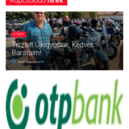
Kapcsolódó
hírek
HÍREK
Tisztelt Újkígyósiak, Kedves
Barátaim!
2026. augusztus 07.