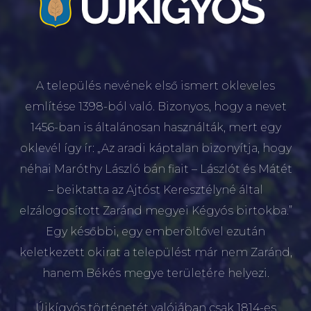
A település nevének első ismert okleveles
említése 1398-ból való. Bizonyos, hogy a nevet
1456-ban is általánosan használták, mert egy
oklevél így ír: „Az aradi káptalan bizonyítja, hogy
néhai Maróthy László bán fiait – Lászlót és Mátét
– beiktatta az Ajtóst Keresztélyné által
elzálogosított Zaránd megyei Kégyós birtokba.”
Egy későbbi, egy emberöltővel ezután
keletkezett okirat a települést már nem Zaránd,
hanem Békés megye területére helyezi.
Újkígyós történetét valójában csak 1814-es