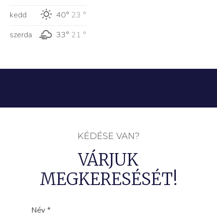
kedd
40°
23 °
szerda
33°
21 °
KÉDÉSE VAN?
VÁRJUK
MEGKERESÉSÉT!