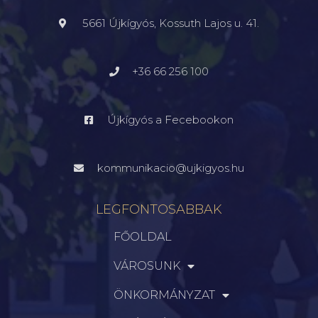
5661 Újkígyós, Kossuth Lajos u. 41.
+36 66 256 100
Újkígyós a Fecebookon
kommunikacio@ujkigyos.hu
LEGFONTOSABBAK
FŐOLDAL
VÁROSUNK
ÖNKORMÁNYZAT