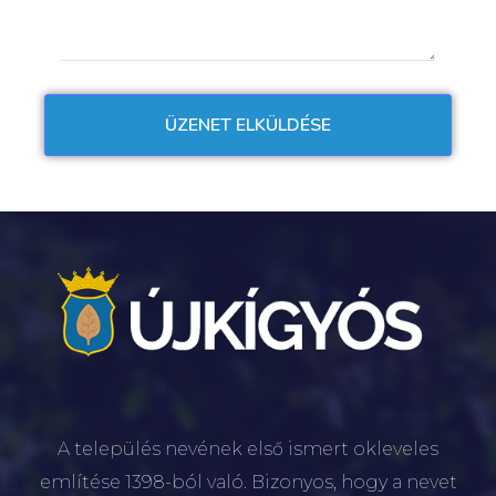
A település nevének első ismert okleveles
említése 1398-ból való. Bizonyos, hogy a nevet