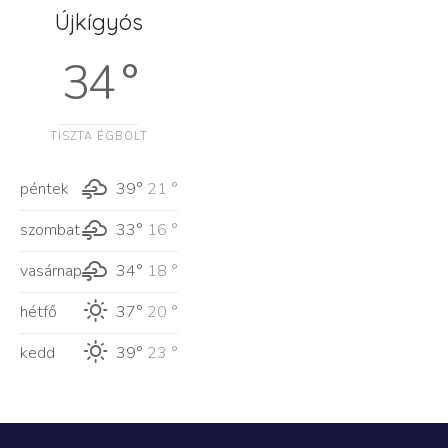
Újkígyós
34 °
TISZTA ÉGBOLT
péntek
39°
21 °
szombat
33°
16 °
vasárnap
34°
18 °
hétfő
37°
20 °
kedd
39°
23 °