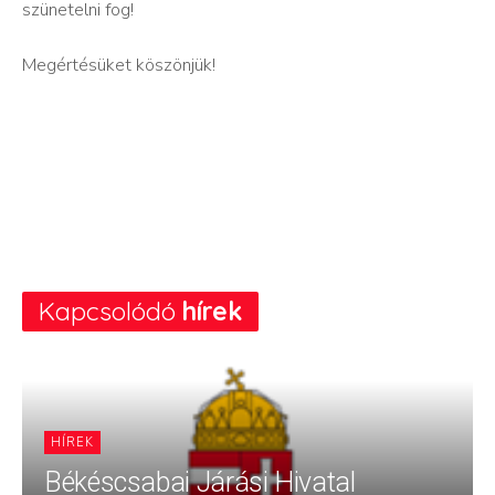
szünetelni fog!
Megértésüket köszönjük!
Kapcsolódó
hírek
HÍREK
Békéscsabai Járási Hivatal