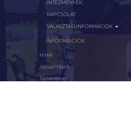
INTÉZMÉNYEK
KAPCSOLAT
VÁLASZTÁSI INFORMÁCIÓK
INFORMÁCIÓK
Hírek
Aktualitások
Történelem
Infrastruktúra
Szervezetek
Civil Szervezetek
Hasznos Linkek