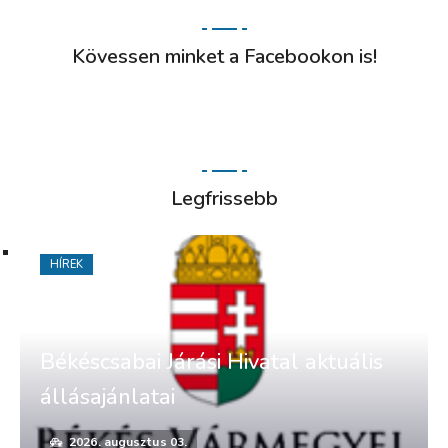
Kövessen minket a Facebookon is!
Legfrissebb
HÍREK
Békéscsabai Járási Hivatal aktuális
állásajánlatai
2026. augusztus 03.