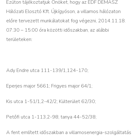
Ezúton tájékoztatjuk Önöket, hogy az EDF DÉMÁSZ
Hálózati Elosztó Kft. Újkígyóson, a villamos hálózaton
előre tervezett munkálatokat fog végezni, 2014.11.18.
07:30 – 15:00 óra közötti időszakban, az alábbi
területeken:
Ady Endre utca 111-139/1,124-170;
Eperjes major 5661; Frigyes major 64/1;
Kis utca 1-51/1,2-42/2; Külterület 62/30;
Petőfi utca 1-113,2-98; tanya 44-52/38;
A fent említett időszakban a villamosenergia-szolgáltatás