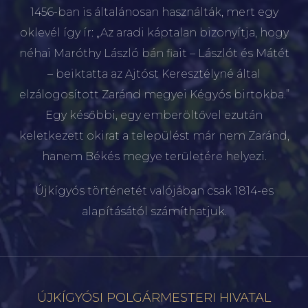
1456-ban is általánosan használták, mert egy
oklevél így ír: „Az aradi káptalan bizonyítja, hogy
néhai Maróthy László bán fiait – Lászlót és Mátét
– beiktatta az Ajtóst Keresztélyné által
elzálogosított Zaránd megyei Kégyós birtokba.”
Egy későbbi, egy emberöltővel ezután
keletkezett okirat a települést már nem Zaránd,
hanem Békés megye területére helyezi.
Újkígyós történetét valójában csak 1814-es
alapításától számíthatjuk.
ÚJKÍGYÓSI POLGÁRMESTERI HIVATAL