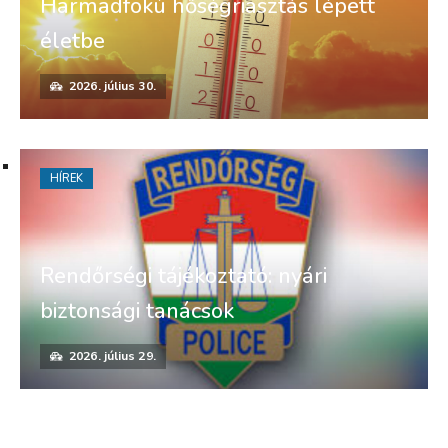
Harmadfokú hőségriasztás lépett
életbe
2026. július 30.
HÍREK
Rendőrségi tájékoztató: nyári
biztonsági tanácsok
2026. július 29.