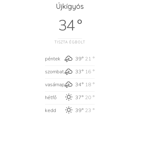
Újkígyós
34 °
TISZTA ÉGBOLT
péntek
39°
21 °
szombat
33°
16 °
vasárnap
34°
18 °
hétfő
37°
20 °
kedd
39°
23 °