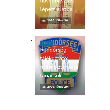
hőségriasztás
lépett életbe
2026. július 30.
HÍREK
Rendőrségi
tájékoztató:
nyári biztonsági
tanácsok
2026. július 29.