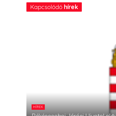
Kapcsolódó
hírek
HÍREK