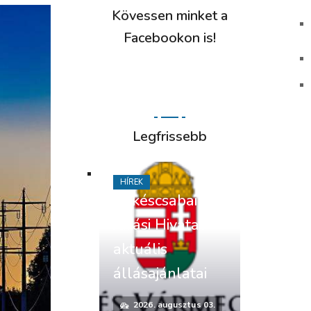
Kövessen minket a
Facebookon is!
Legfrissebb
HÍREK
Békéscsabai
Járási Hivatal
aktuális
állásajánlatai
2026. augusztus 03.