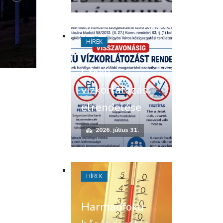
HÍREK
I. fokú
vízkorlátozás
elrendelése
2026. július 31.
HÍREK
Harmadfokú