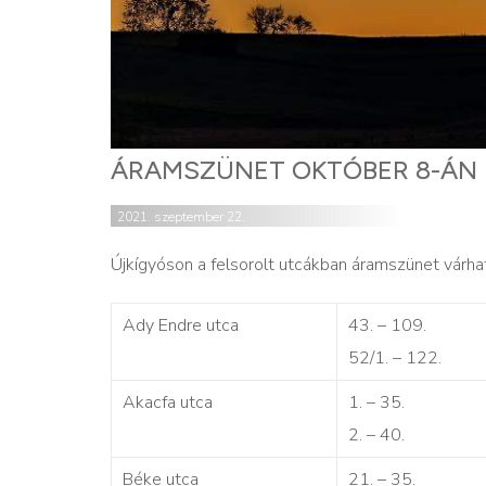
ÁRAMSZÜNET OKTÓBER 8-ÁN
2021. szeptember 22.
Újkígyóson a felsorolt utcákban áramszünet várha
Ady Endre utca
43. – 109.
52/1. – 122.
Akacfa utca
1. – 35.
2. – 40.
Béke utca
21. – 35.