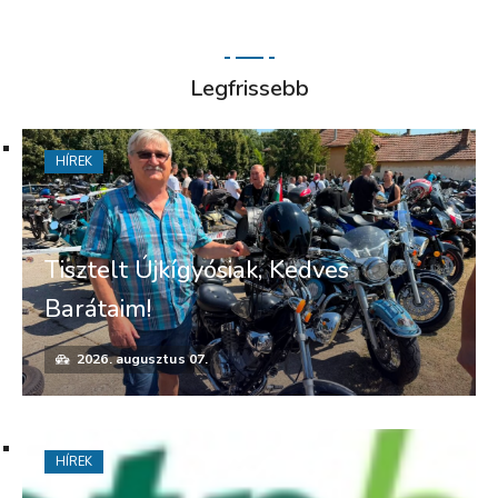
Legfrissebb
HÍREK
Tisztelt Újkígyósiak, Kedves
Barátaim!
2026. augusztus 07.
HÍREK