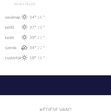
KEVÉS FELHŐ
vasárnap
34°
16 °
hétfő
37°
19 °
kedd
39°
23 °
szerda
34°
22 °
csütörtök
18°
16 °
KÉDÉSE VAN?