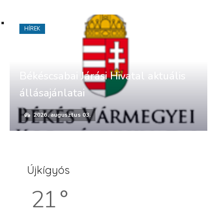
HÍREK
Békéscsabai Járási Hivatal aktuális
állásajánlatai
2026. augusztus 03.
Újkígyós
21 °