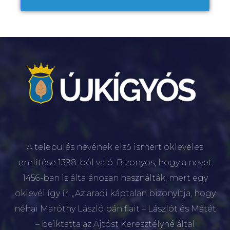
A település nevének első ismert okleveles
említése 1398-ból való. Bizonyos, hogy a nevet
1456-ban is általánosan használták, mert egy
oklevél így ír: „Az aradi káptalan bizonyítja, hogy
néhai Maróthy László bán fiait – Lászlót és Mátét
– beiktatta az Ajtóst Keresztélyné által