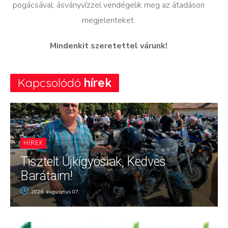
pogácsával, ásványvízzel vendégelik meg az átadáson
megjelenteket.
Mindenkit szeretettel várunk!
Kapcsolódó
hírek
HÍREK
Tisztelt Újkígyósiak, Kedves
Barátaim!
2026. augusztus 07.