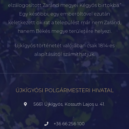
elzálogosított Zaránd megyei Kégyós birtokba.”
Egy későbbi, egy emberöltővel ezután
keletkezett okirat a települést már nem Zaránd,
hanem Békés megye területére helyezi.
Újkígyós történetét valójában csak 1814-es
alapításától számíthatjuk.
ÚJKÍGYÓSI POLGÁRMESTERI HIVATAL
5661 Újkígyós, Kossuth Lajos u. 41.
+36 66 256 100