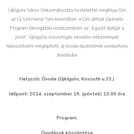
Újkígyós Város Önkormányzata tisztelettel meghívja Önt
az Új Széchenyi Terv keretében, a Dél-alföldi Operatív
Program támogatási rendszerében, az „Együtt építjük a
jövőt” Újkígyósi összefogás nevelési intézmények
fejlesztésére megépített, új óvoda épületének ünnepélyes
átadására
Helyszín: Óvoda (Újkígyós, Kossuth u.33.)
Időpont: 2014. szeptember 19. (péntek) 13.00 óra
Program:
Óvodások köszöntése