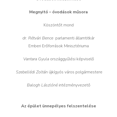
Megnyitó – óvodások műsora
Köszöntőt mond
dr. Rétvári Bence
parlamenti államtitkár
Emberi Erőforrások Minisztériuma
Vantara Gyula
országgyűlési képviselő
Szebellédi Zoltán
újkígyós város polgármestere
Balogh Lászlóné
intézményvezető
Az épület ünnepélyes felszentelése