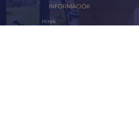
INFORMÁCIÓK
Hírek
Aktualitások
Történelem
Infrastruktúra
Szervezetek
Civil Szervezetek
Hasznos Linkek
LEGFRISSEBB
Tisztelt Újkígyósiak, Kedves Barátaim!