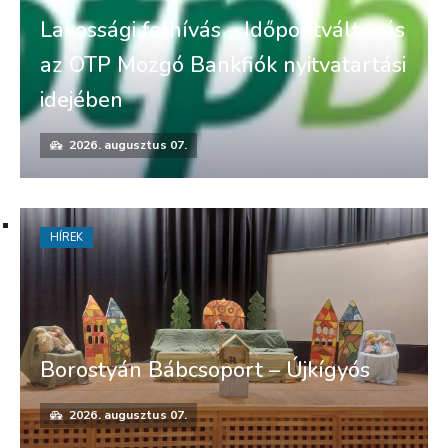
Lakossági felhívás – Időpontváltozás
az OTP Mozgó Bankfiók nyitvatartási
idejében
2026. augusztus 07.
HÍREK
Borostyán Bábcsoport – Újkígyós
2026. augusztus 07.