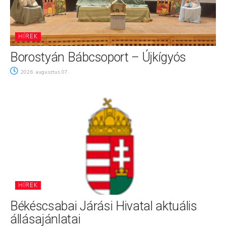
HÍREK
Borostyán Bábcsoport – Újkígyós
2026. augusztus 07.
HÍREK
Békéscsabai Járási Hivatal aktuális
állásajánlatai