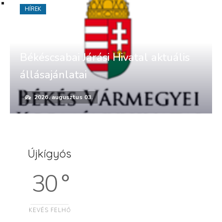
HÍREK
Békéscsabai Járási Hivatal aktuális
állásajánlatai
2026. augusztus 03.
Újkígyós
30 °
KEVÉS FELHŐ