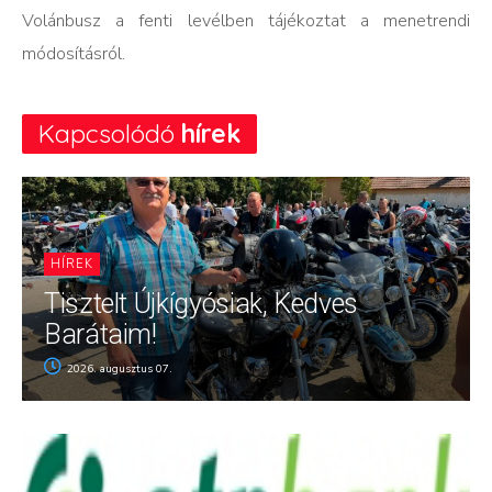
Volánbusz a fenti levélben tájékoztat a menetrendi
módosításról.
Kapcsolódó
hírek
HÍREK
Tisztelt Újkígyósiak, Kedves
Barátaim!
2026. augusztus 07.