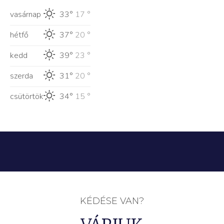
vasárnap
33°
17 °
hétfő
37°
20 °
kedd
39°
23 °
szerda
31°
20 °
csütörtök
34°
15 °
KÉDÉSE VAN?