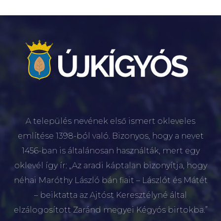
A település nevének első ismert okleveles
említése 1398-ból való. Bizonyos, hogy a nevet
1456-ban is általánosan használták, mert egy
oklevél így ír: „Az aradi káptalan bizonyítja, hogy
néhai Maróthy László bán fiait – Lászlót és Mátét
– beiktatta az Ajtóst Keresztélyné által
elzálogosított Zaránd megyei Kégyós birtokba.”