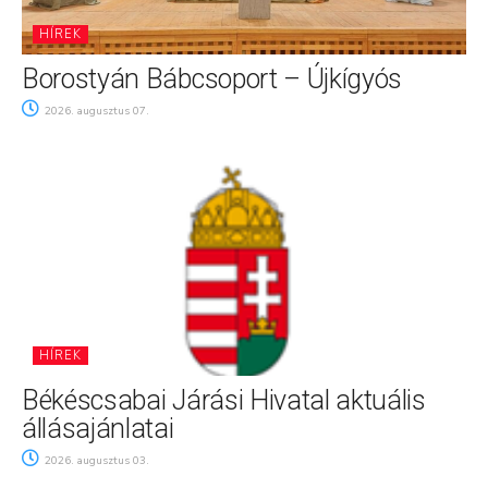
HÍREK
Borostyán Bábcsoport – Újkígyós
2026. augusztus 07.
HÍREK
Békéscsabai Járási Hivatal aktuális
állásajánlatai
2026. augusztus 03.