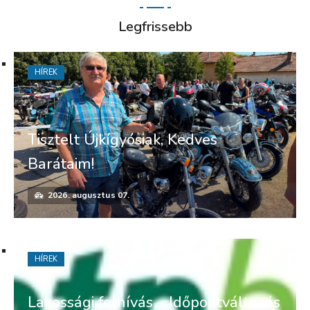
Legfrissebb
HÍREK
Tisztelt Újkígyósiak, Kedves
Barátaim!
2026. augusztus 07.
HÍREK
Lakossági felhívás – Időpontváltozás