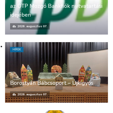
az OTP Mozgó Bankfiók nyitvatartási
idejében
2026. augusztus 07.
HÍREK
Borostyán Bábcsoport – Újkígyós
2026. augusztus 07.