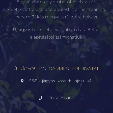
Egy későbbi, egy emberöltővel ezután
keletkezett okirat a települést már nem Zaránd,
hanem Békés megye területére helyezi.
Újkígyós történetét valójában csak 1814-es
alapításától számíthatjuk.
ÚJKÍGYÓSI POLGÁRMESTERI HIVATAL
5661 Újkígyós, Kossuth Lajos u. 41.
+36 66 256 100