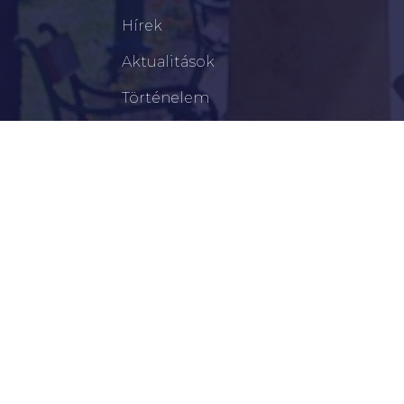
Hírek
Aktualitások
Történelem
Infrastruktúra
Szervezetek
Civil Szervezetek
Hasznos Linkek
LEGFRISSEBB
Tisztelt Újkígyósiak, Kedves Barátaim!
Lakossági Felhívás – Időpontváltozás Az OTP