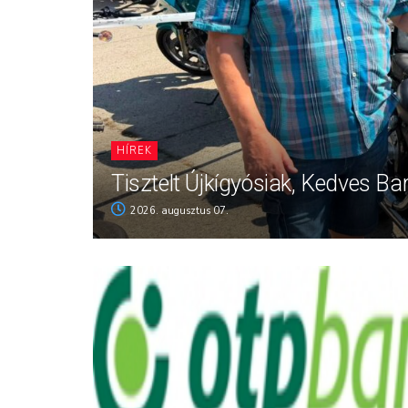
HÍREK
Tisztelt Újkígyósiak, Kedves Ba
2026. augusztus 07.