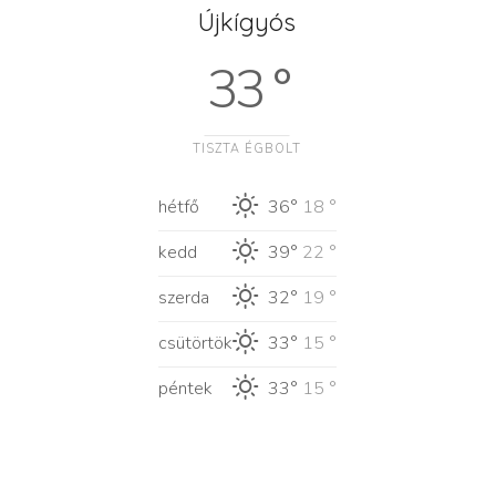
Újkígyós
33 °
TISZTA ÉGBOLT
hétfő
36°
18 °
kedd
39°
22 °
szerda
32°
19 °
csütörtök
33°
15 °
péntek
33°
15 °