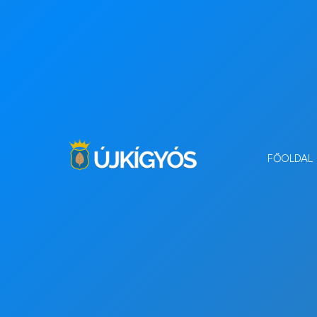
FŐOLDAL