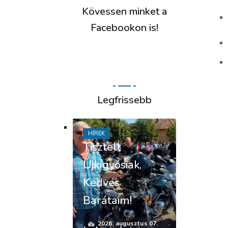
Kövessen minket a
Facebookon is!
Legfrissebb
HÍREK
Tisztelt
Újkígyósiak,
Kedves
Barátaim!
2026. augusztus 07.