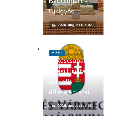
Bábcsoport –
Újkígyós
2026. augusztus 07.
HÍREK
Békéscsabai
Járási Hivatal
aktuális
állásajánlatai
2026. augusztus 03.