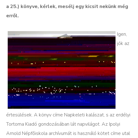
a 25.) könyve, kérlek, mesélj egy kicsit nekünk még
erről.
Igen,
jók az
értesülések. A könyv címe Napkeleti kalászat, s az erdélyi
Tortoma Kiadó gondozásában lát napvilágot. Az Ipolyi
Arnold Népfőiskola archívumát is használó kötet címe utal