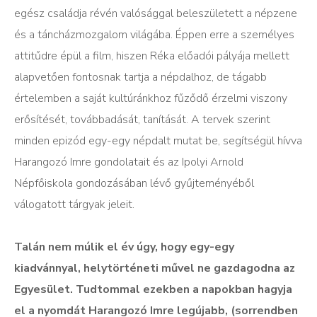
egész családja révén valósággal beleszületett a népzene
és a táncházmozgalom világába. Éppen erre a személyes
attitűdre épül a film, hiszen Réka előadói pályája mellett
alapvetően fontosnak tartja a népdalhoz, de tágabb
értelemben a saját kultúránkhoz fűződő érzelmi viszony
erősítését, továbbadását, tanítását. A tervek szerint
minden epizód egy-egy népdalt mutat be, segítségül hívva
Harangozó Imre gondolatait és az Ipolyi Arnold
Népfőiskola gondozásában lévő gyűjteményéből
válogatott tárgyak jeleit.
Talán nem múlik el év úgy, hogy egy-egy
kiadvánnyal, helytörténeti művel ne gazdagodna az
Egyesület. Tudtommal ezekben a napokban hagyja
el a nyomdát Harangozó Imre legújabb, (sorrendben