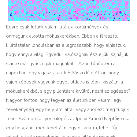
Egyre csak futunk valami után, a körülmények és
önmagunk alkotta mókuskerékben. Ebben a fárasztó,
kilátástalan loholásban az a legrosszabb, hogy elhisszük,
hogy ennyi a világ. Egyedüli valóságnak észleljük, sajnáljuk,
szinte már gyászoljuk magunkat… Azon tűnődtem a
napokban, egy vígasztalan, későőszi délelőttön, hogy
vajon képesek vagyunk egyet oldalra is lépni, kiszállni a
mókuskerékből s egy pillantásra kívülről nézni az egészet?
Nagyon fontos, hogy legyen az életünkben valami, egy
tevékenység, egy hely, ami által, vagy ahol ezt meg tudjuk
tenni. Számomra ilyen kilépés az Ipolyi Arnold Népfőiskola,
egy hely, ahol meg lehet állni egy pillanatra, lehet fújni