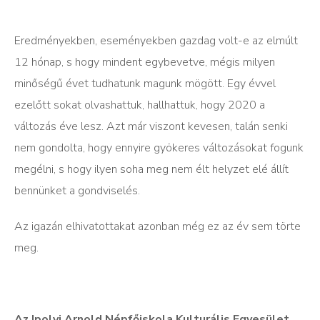
Eredményekben, eseményekben gazdag volt-e az elmúlt
12 hónap, s hogy mindent egybevetve, mégis milyen
minőségű évet tudhatunk magunk mögött. Egy évvel
ezelőtt sokat olvashattuk, hallhattuk, hogy 2020 a
változás éve lesz. Azt már viszont kevesen, talán senki
nem gondolta, hogy ennyire gyökeres változásokat fogunk
megélni, s hogy ilyen soha meg nem élt helyzet elé állít
bennünket a gondviselés.
Az igazán elhivatottakat azonban még ez az év sem törte
meg.
Az Ipolyi Arnold Népfőiskola Kulturális Egyesület