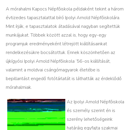
A mórahalmi Kapocs Népfőiskola példaként tekint a három
évtizedes tapasztalattal bíró Ipolyi Arnold Népfőiskolára.
Mint írják, e tapasztalatok átadásával nagyban segítettük
munkájukat. Többek között azzal is, hogy egy-egy
programjuk eredményeként létrejött kiállításainkat
rendelkezésükre bocsátottuk. Ennek köszönhetően az
újkígyósi Ipolyi Arnold Népfőiskola ’56-os kiállítását,
valamint a moldvai csángómagyarok életébe is
bepillantást engedő fotótárlatát is láthatták az érdeklődő
mórahalmiak.
Az Ipolyi Arnold Népfőiskola
és személy szerint én is
szerény lehetőségeink
határáig egyfajta szakmai