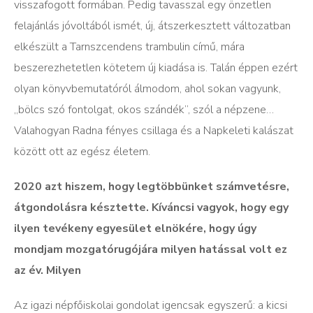
visszafogott formában. Pedig tavasszal egy önzetlen
felajánlás jóvoltából ismét, új, átszerkesztett változatban
elkészült a Tarnszcendens trambulin című, mára
beszerezhetetlen kötetem új kiadása is. Talán éppen ezért
olyan könyvbemutatóról álmodom, ahol sokan vagyunk,
„bölcs szó fontolgat, okos szándék”, szól a népzene…
Valahogyan Radna fényes csillaga és a Napkeleti kalászat
között ott az egész életem.
2020 azt hiszem, hogy legtöbbünket számvetésre,
átgondolásra késztette. Kíváncsi vagyok, hogy egy
ilyen tevékeny egyesület elnökére, hogy úgy
mondjam mozgatórugójára milyen hatással volt ez
az év. Milyen
Az igazi népfőiskolai gondolat igencsak egyszerű: a kicsi