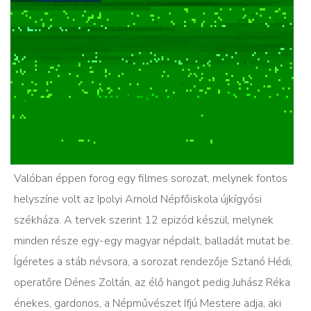
Valóban éppen forog egy filmes sorozat, melynek fontos
helyszíne
volt
az Ipolyi Arnold Népfőiskola
újkígyósi
székháza. A tervek szerint 12 epizód készül,
melynek
minden része egy-egy
magyar
népdalt, balladát mutat be.
Ígéretes a stáb névsora, a sorozat rendezője
Sztanó Hédi,
operatőre Dénes Zoltán, az élő hangot pedig Juhász Réka
énekes, gardonos, a Népművészet Ifjú Mestere adja, aki