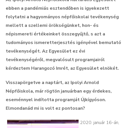
ebben a pandémiás esztendőben is igyekezett
folytatni a hagyományos népfőiskolai tevékenység
mellett a szellemi örökségünket, hon- és
népismereti értékeinket összegyűjtő, s azt a
tudományos ismeretterjesztés igényével bemutató
tevékenységét. Az Egyesület ez évi
tevékenységéről, megvalósult programjairól
kérdeztem Harangozó Imrét, az Egyesület elnökét.
Visszapörgetve a naptárt, az Ipolyi Arnold
Népfőiskola, már rögtön januárban egy érdekes,
eseménnyel indította programját Újkígyóson.
Elmondanád mi is volt ez pontosan?
2020.
január
16-án,