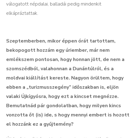
válogatott népdalai, balladái pedig mindenkit
elkápráztattak.
Szeptemberben, mikor éppen órát tartottam,
bekopogott hozzám egy úriember, már nem
emlékszem pontosan, hogy honnan jött, de nem a
szomszédból, valahonnan a Dunántúlról, és a
moldvai kiállítást kereste. Nagyon örültem, hogy
ebben a „turizmusszegény” időszakban is, eljön
valaki Újkígyósra, hogy ezt a kincset megnézze.
Bemutatnád pár gondolatban, hogy milyen kincs
vonzotta őt (is) ide, s hogy mennyi embert is hozott
el hozzánk ez a gyűjtemény?