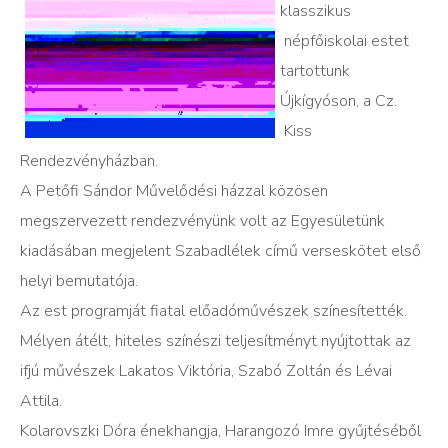
klasszikus
népfőiskolai estet
tartottunk
Újkígyóson, a
Cz.
Kiss
Rendezvényházban.
A Petőfi
Sándor Művelődési házzal közösen
megszervezett rendezvényünk volt az Egyesületünk
kiadásában megjelent Szabadlélek című verseskötet első
helyi bemutatója.
Az est programját fiatal előadóművészek színesítették.
Mélyen átélt, hiteles színészi teljesítményt nyújtottak az
ifjú művészek Lakatos Viktória, Szabó Zoltán és Lévai
Attila.
Kolarovszki Dóra énekhangja, Harangozó Imre gyűjtéséből