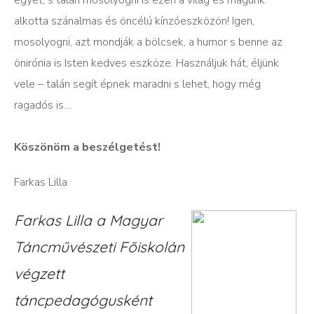
egyet, s talán mosolyogni is ezen a világ és magunk
alkotta szánalmas és öncélú kínzóeszközön! Igen,
mosolyogni, azt mondják a bölcsek, a humor s benne az
önirónia is Isten kedves eszköze. Használjuk hát, éljünk
vele – talán segít épnek maradni s lehet, hogy még
ragadós is…
Köszönöm a beszélgetést!
Farkas Lilla
Farkas Lilla a Magyar
Táncművészeti Főiskolán
végzett
táncpedagógusként