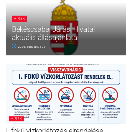
HÍREK
Békéscsabai Járási Hivatal
aktuális állásajánlatai
2026. augusztus 03.
HÍREK
I. fokú vízkorlátozás elrendelése