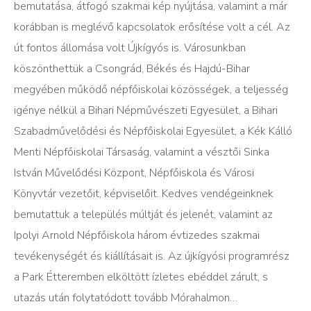
bemutatása, átfogó szakmai kép nyújtása, valamint a már
korábban is meglévő kapcsolatok erősítése volt a cél. Az
út fontos állomása volt Újkígyós is. Városunkban
köszönthettük a Csongrád, Békés és Hajdú-Bihar
megyében működő népfőiskolai közösségek, a teljesség
igénye nélkül a Bihari Népművészeti Egyesület, a Bihari
Szabadművelődési és Népfőiskolai Egyesület, a Kék Kálló
Menti Népfőiskolai Társaság, valamint a vésztői Sinka
István Művelődési Központ, Népfőiskola és Városi
Könyvtár vezetőit, képviselőit. Kedves vendégeinknek
bemutattuk a település múltját és jelenét, valamint az
Ipolyi Arnold Népfőiskola három évtizedes szakmai
tevékenységét és kiállításait is. Az újkígyósi programrész
a Park Étteremben elköltött ízletes ebéddel zárult, s
utazás után folytatódott tovább Mórahalmon…