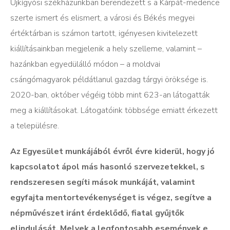
Újkígyósi székházunkban berendezett s a Kárpát-medence
szerte ismert és elismert, a városi és Békés megyei
értéktárban is számon tartott, igényesen kivitelezett
kiállításainkban megjelenik a hely szelleme, valamint –
hazánkban egyedülálló módon – a moldvai
csángómagyarok példátlanul gazdag tárgyi öröksége is.
2020-ban, október végéig több mint 623-an látogatták
meg a kiállításokat. Látogatóink többsége emiatt érkezett
a településre.
Az Egyesület munkájából évről évre kiderül, hogy jó
kapcsolatot ápol más hasonló szervezetekkel, s
rendszeresen segíti mások munkáját, valamint
egyfajta mentortevékenységet is végez, segítve a
népművészet iránt érdeklődő, fiatal gyűjtők
elindulását. Melyek a legfontosabb események e