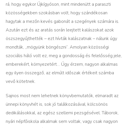
rá, hogy egykor Újkígyóson, mint mindenütt a paraszti
közösségekben szokásban volt, hogy szándékosan
hagytak a mezőn kevés gabonát a szegények számára is.
Azután ezt és az aratás során leejtett kalászokat azok
öszszegyűjthették – ezt hívták kalászatnak – nálunk úgy
mondták, „mögyünk böngészni”. Amolyan közösségi
szociális háló volt ez, meg a gondosság és felelősség jele,
emberekért, környezetért… Úgy érzem, nagyon alkalmas
egy ilyen összegző, az elmúlt időszak értékeit számba
vevő kötetnek.
Sajnos most nem lehetnek könyvbemutatók, elmaradt az
ünnepi könyvhét is, sok jó találkozásával, kölcsönös
dedikálásokkal, az egész szellemi pezsgésével. Táborok,
nyári népfőiskola alkalmak sem voltak, vagy csak nagyon