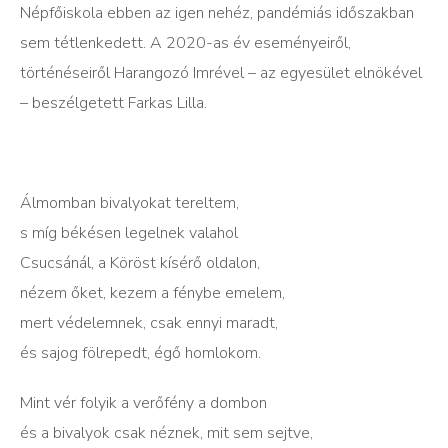
Népfőiskola ebben az igen nehéz, pandémiás időszakban
sem tétlenkedett. A 2020-as év eseményeiről,
történéseiről Harangozó Imrével – az egyesület elnökével
– beszélgetett Farkas Lilla.
Álmomban bivalyokat tereltem,
s míg békésen legelnek valahol
Csucsánál, a Köröst kísérő oldalon,
nézem őket, kezem a fénybe emelem,
mert védelemnek, csak ennyi maradt,
és sajog fölrepedt, égő homlokom.
Mint vér folyik a verőfény a dombon
és a bivalyok csak néznek, mit sem sejtve,