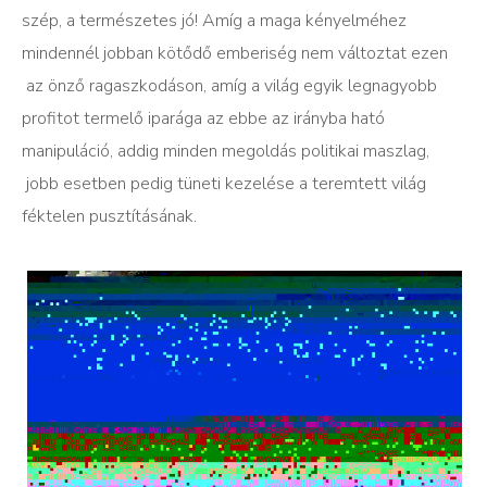
szép, a természetes jó! Amíg a maga kényelméhez
mindennél jobban kötődő emberiség
nem
változtat ezen
az
önző
ragaszkodáson, amíg a világ egyik legnagyobb
profitot termelő iparága az ebbe az irányba ható
manipuláció, addig
minden
megoldás politikai
maszlag,
jobb esetben
pedig
tüneti kezelése a teremtett világ
féktelen
pusztításának.