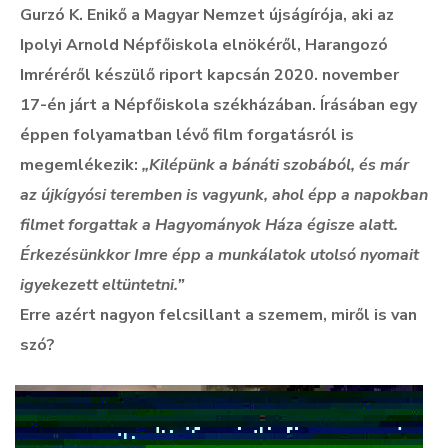
Gurzó K. Enikő a Magyar Nemzet újságírója, aki az
Ipolyi Arnold Népfőiskola elnökéről, Harangozó
Imréréről készülő riport kapcsán 2020. november
17-én járt a Népfőiskola székházában. Írásában egy
éppen folyamatban lévő film forgatásról is
megemlékezik:
„Kilépünk a bánáti szobából, és már
az újkígyósi teremben is vagyunk, ahol épp a napokban
filmet forgattak a Hagyományok Háza égisze alatt.
Érkezésünkkor Imre épp a munkálatok utolsó nyomait
igyekezett eltüntetni.”
Erre azért nagyon felcsillant a szemem, miről is van
szó?