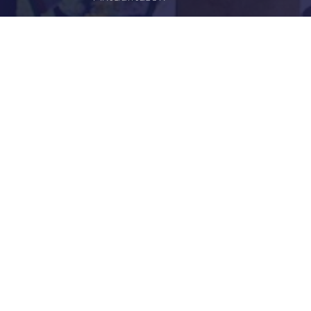
Történelem
Infrastruktúra
Szervezetek
Civil Szervezetek
Hasznos Linkek
LEGFRISSEBB
Békéscsabai Járási Hivatal Aktuális Állásajánlatai
I. Fokú Vízkorlátozás Elrendelése
Harmadfokú Hőségriasztás Lépett Életbe