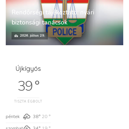
Rendőrségi tájékoztató: nyári
biztonsági tanácsok
2026. július 29.
Újkígyós
39 °
TISZTA ÉGBOLT
péntek
38°
20 °
szombat
34°
19 °