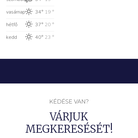
vasárnap
34°
19 °
hétfő
37°
20 °
kedd
40°
23 °
KÉDÉSE VAN?
VÁRJUK
MEGKERESÉSÉT!