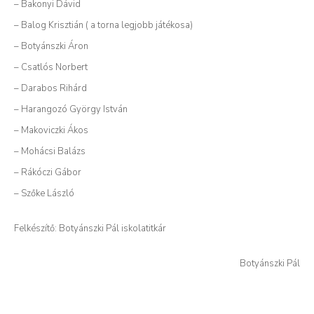
– Bakonyi Dávid
– Balog Krisztián ( a torna legjobb játékosa)
– Botyánszki Áron
– Csatlós Norbert
– Darabos Rihárd
– Harangozó György István
– Makoviczki Ákos
– Mohácsi Balázs
– Rákóczi Gábor
– Szőke László
Felkészítő: Botyánszki Pál iskolatitkár
Botyánszki Pál