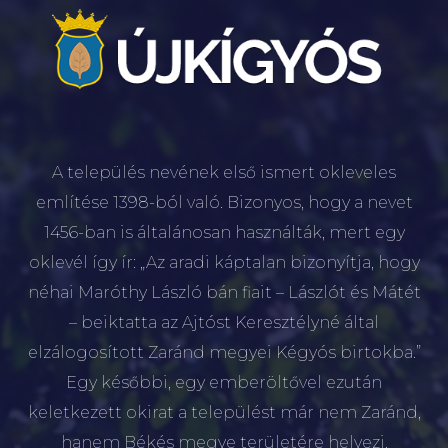
A település nevének első ismert okleveles
említése 1398-ból való. Bizonyos, hogy a nevet
1456-ban is általánosan használták, mert egy
oklevél így ír: „Az aradi káptalan bizonyítja, hogy
néhai Maróthy László bán fiait – Lászlót és Mátét
– beiktatta az Ajtóst Keresztélyné által
elzálogosított Zaránd megyei Kégyós birtokba.”
Egy későbbi, egy emberöltővel ezután
keletkezett okirat a települést már nem Zaránd,
hanem Békés megye területére helyezi.