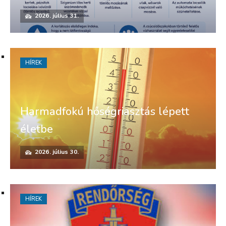
2026. július 31.
HÍREK
Harmadfokú hőségriasztás lépett
életbe
2026. július 30.
HÍREK