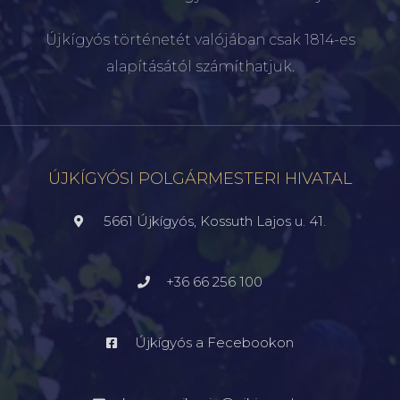
Újkígyós történetét valójában csak 1814-es
alapításától számíthatjuk.
ÚJKÍGYÓSI POLGÁRMESTERI HIVATAL
5661 Újkígyós, Kossuth Lajos u. 41.
+36 66 256 100
Újkígyós a Fecebookon