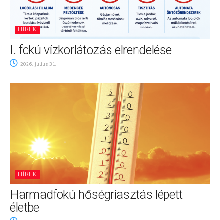
HÍREK
I. fokú vízkorlátozás elrendelése
2026. július 31.
HÍREK
Harmadfokú hőségriasztás lépett
életbe