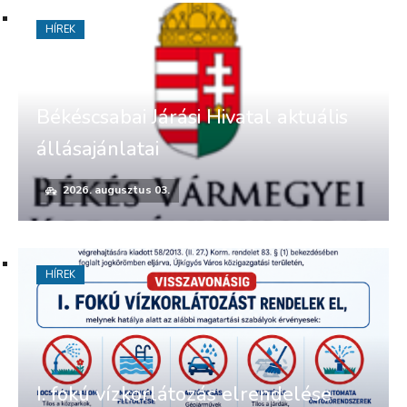
HÍREK
Békéscsabai Járási Hivatal aktuális
állásajánlatai
2026. augusztus 03.
HÍREK
I. fokú vízkorlátozás elrendelése