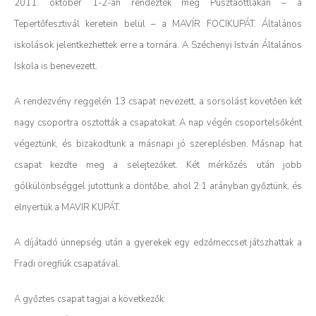
2011. október 1-2-án rendezték meg Pusztaottlakán – a
Tepertőfesztivál keretein belül – a MAVÍR FOCIKUPÁT. Általános
iskolások jelentkezhettek erre a tornára. A Széchenyi István Általános
Iskola is benevezett.
A rendezvény reggelén 13 csapat nevezett, a sorsolást követően két
nagy csoportra osztották a csapatokat. A nap végén csoportelsőként
végeztünk, és bizakodtunk a másnapi jó szereplésben. Másnap hat
csapat kezdte meg a selejtezőket. Két mérkőzés után jobb
gólkülönbséggel jutottunk a döntőbe, ahol 2:1 arányban győztünk, és
elnyertük a MAVIR KUPÁT.
A díjátadó ünnepség után a gyerekek egy edzőmeccset játszhattak a
Fradi öregfiúk csapatával.
A győztes csapat tagjai a következők: