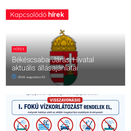
Kapcsolódó
hírek
HÍREK
Békéscsabai Járási Hivatal
aktuális állásajánlatai
2026. augusztus 03.