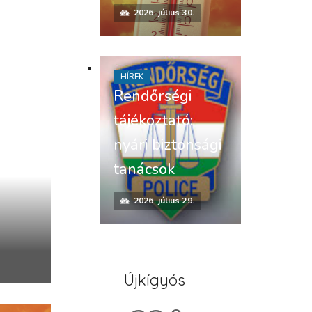
2026. július 30.
HÍREK
Rendőrségi
tájékoztató:
nyári biztonsági
tanácsok
2026. július 29.
Újkígyós