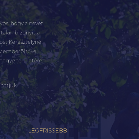
yos, hogy a nevet
talan bizonyítja,
tóst Keresztélyné
gy emberöltővel
megye területére
hatjuk.
LEGFRISSEBB