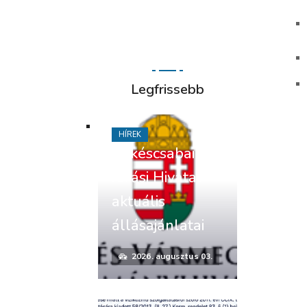
Legfrissebb
HÍREK
Békéscsabai
Járási Hivatal
aktuális
állásajánlatai
2026. augusztus 03.