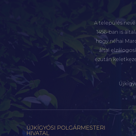
A település nevé
1456-ban is álta
hogy néhai Marót
által elzálogo
ezután keletkez
Újkígy
ÚJKÍGYÓSI POLGÁRMESTERI
HIVATAL