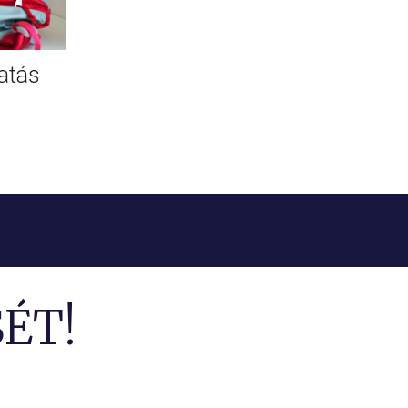
atás
ÉT!