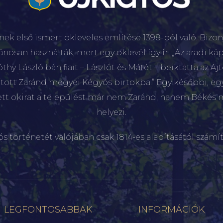
nek első ismert okleveles említése 1398-ból való. Bizon
lánosan használták, mert egy oklevél így ír: „Az aradi káp
hy László bán fiait – Lászlót és Mátét – beiktatta az Aj
sított Zaránd megyei Kégyós birtokba.” Egy későbbi, e
ett okirat a települést már nem Zaránd, hanem Békés 
helyezi.
ós történetét valójában csak 1814-es alapításától számít
LEGFONTOSABBAK
INFORMÁCIÓK