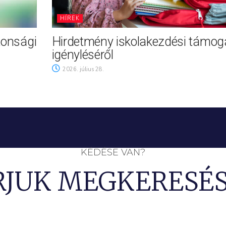
HÍREK
tonsági
Hirdetmény iskolakezdési támog
igényléséről
2026. július 28.
KÉDÉSE VAN?
RJUK MEGKERESÉS