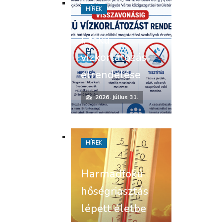
HÍREK
I. fokú
vízkorlátozás
elrendelése
2026. július 31.
HÍREK
Harmadfokú
hőségriasztás
lépett életbe