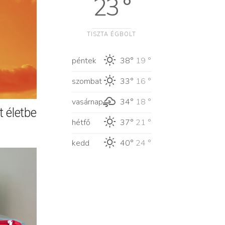
23 °
TISZTA ÉGBOLT
péntek
38°
19 °
szombat
33°
16 °
vasárnap
34°
18 °
 életbe
hétfő
37°
21 °
kedd
40°
24 °