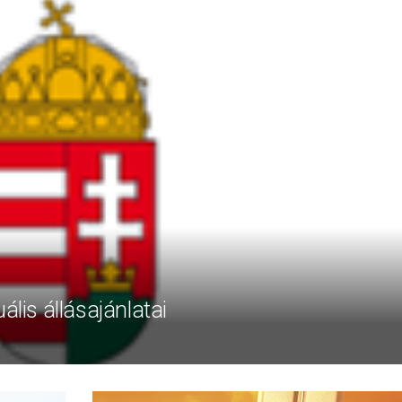
ális állásajánlatai