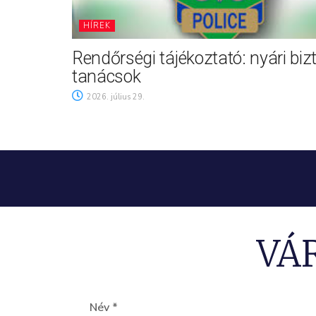
HÍREK
Rendőrségi tájékoztató: nyári biz
tanácsok
2026. július 29.
VÁ