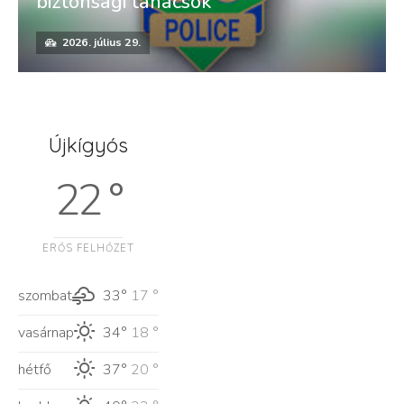
biztonsági tanácsok
2026. július 29.
Újkígyós
22 °
ERŐS FELHŐZET
szombat
33°
17 °
vasárnap
34°
18 °
hétfő
37°
20 °