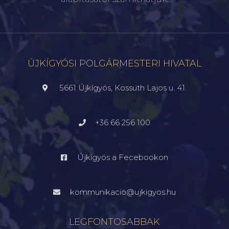
ÚJKÍGYÓSI POLGÁRMESTERI HIVATAL
5661 Újkígyós, Kossuth Lajos u. 41.
+36 66 256 100
Újkígyós a Fecebookon
kommunikacio@ujkigyos.hu
LEGFONTOSABBAK