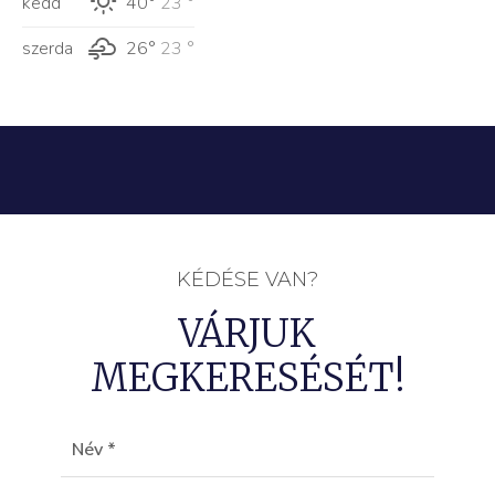
kedd
40°
23 °
szerda
26°
23 °
KÉDÉSE VAN?
VÁRJUK
MEGKERESÉSÉT!