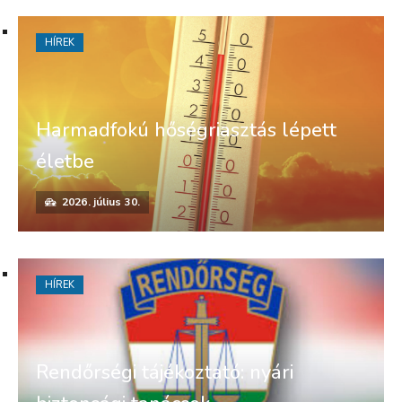
HÍREK
Harmadfokú hőségriasztás lépett
életbe
2026. július 30.
HÍREK
Rendőrségi tájékoztató: nyári