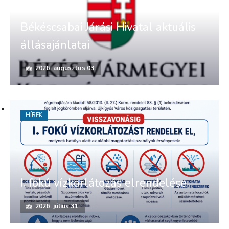
Békéscsabai Járási Hivatal aktuális
állásajánlatai
2026. augusztus 03.
HÍREK
I. fokú vízkorlátozás elrendelése
2026. július 31.