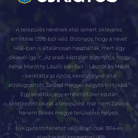
A település nevének első ismert okleveles
említése 1398-ból való. Bizonyos, hogy a nevet
1456-ban is általánosan használták, mert egy
oklevél így ír: „Az aradi káptalan bizonyítja, hogy
néhai Maróthy László bán fiait – Lászlót és Mátét
– beiktatta az Ajtóst Keresztélyné által
elzálogosított Zaránd megyei Kégyós birtokba.”
Egy későbbi, egy emberöltővel ezután
keletkezett okirat a települést már nem Zaránd,
hanem Békés megye területére helyezi.
Újkígyós történetét valójában csak 1814-es
alapításától számíthatjuk.