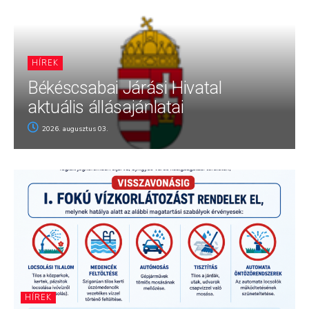
HÍREK
Békéscsabai Járási Hivatal
aktuális állásajánlatai
2026. augusztus 03.
HÍREK