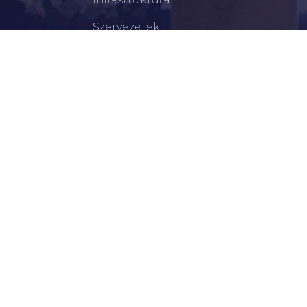
Szervezetek
Civil Szervezetek
Hasznos Linkek
LEGFRISSEBB
Békéscsabai Járási Hivatal Aktuális Állásajánlatai
I. Fokú Vízkorlátozás Elrendelése
Harmadfokú Hőségriasztás Lépett Életbe
Rendőrségi Tájékoztató: Nyári Biztonsági Tanácsok
Hirdetmény Iskolakezdési Támogatás Igényléséről