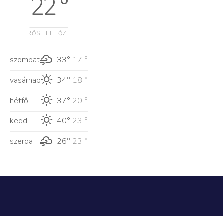
22 °
ERŐS FELHŐZET
szombat
33°
17 °
vasárnap
34°
18 °
hétfő
37°
20 °
kedd
40°
23 °
szerda
26°
23 °