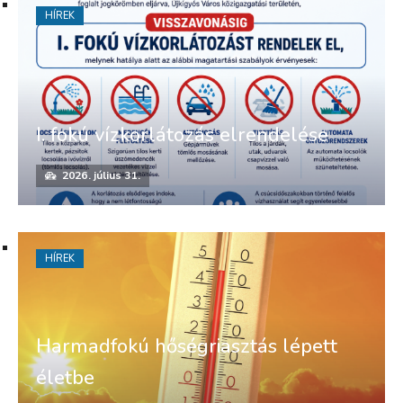
HÍREK
I. fokú vízkorlátozás elrendelése
2026. július 31.
HÍREK
Harmadfokú hőségriasztás lépett
életbe