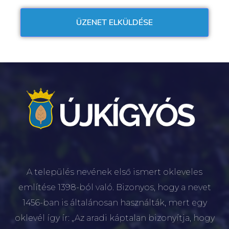
A település nevének első ismert okleveles
említése 1398-ból való. Bizonyos, hogy a nevet
1456-ban is általánosan használták, mert egy
oklevél így ír: „Az aradi káptalan bizonyítja, hogy