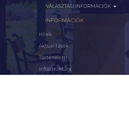
VÁLASZTÁSI INFORMÁCIÓK
INFORMÁCIÓK
Hírek
Aktualitások
Történelem
Infrastruktúra
Szervezetek
Civil Szervezetek
Hasznos Linkek