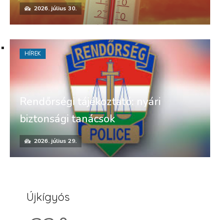
2026. július 30.
HÍREK
Rendőrségi tájékoztató: nyári
biztonsági tanácsok
2026. július 29.
Újkígyós