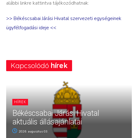
alábbi linkre kattintva tájékozódhatnak:
>> Békéscsabai Járási Hivatal szervezeti egységeinek
ügyfélfogadási ideje <<
Kapcsolódó
hírek
HÍREK
Békéscsabai Járási Hivatal
aktuális állásajánlatai
2026. augusztus 03.