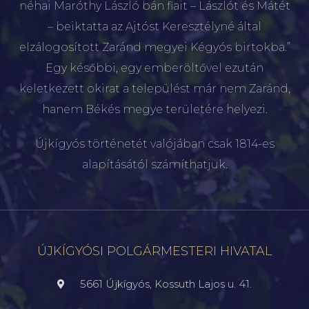
néhai Maróthy László bán fiait – Lászlót és Mátét
– beiktatta az Ajtóst Keresztélyné által
elzálogosított Zaránd megyei Kégyós birtokba.”
Egy későbbi, egy emberöltővel ezután
keletkezett okirat a települést már nem Zaránd,
hanem Békés megye területére helyezi.
Újkígyós történetét valójában csak 1814-es
alapításától számíthatjuk.
ÚJKÍGYÓSI POLGÁRMESTERI HIVATAL
5661 Újkígyós, Kossuth Lajos u. 41.