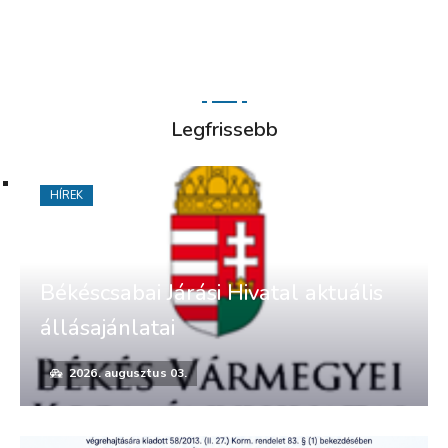
Legfrissebb
HÍREK
Békéscsabai Járási Hivatal aktuális
állásajánlatai
2026. augusztus 03.