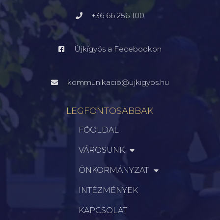
+36 66 256 100
Újkígyós a Fecebookon
kommunikacio@ujkigyos.hu
LEGFONTOSABBAK
FŐOLDAL
VÁROSUNK
ÖNKORMÁNYZAT
INTÉZMÉNYEK
KAPCSOLAT