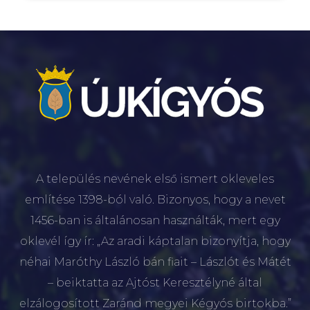
A település nevének első ismert okleveles
említése 1398-ból való. Bizonyos, hogy a nevet
1456-ban is általánosan használták, mert egy
oklevél így ír: „Az aradi káptalan bizonyítja, hogy
néhai Maróthy László bán fiait – Lászlót és Mátét
– beiktatta az Ajtóst Keresztélyné által
elzálogosított Zaránd megyei Kégyós birtokba.”