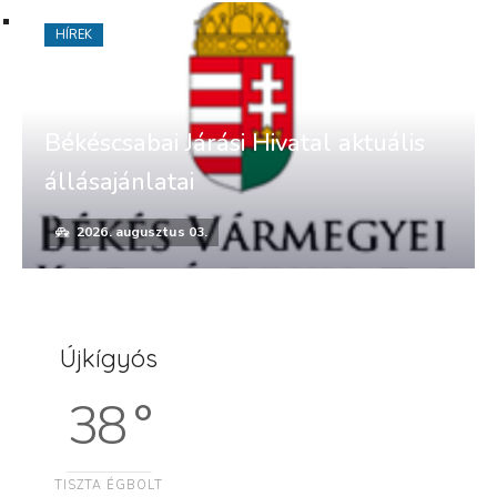
HÍREK
Békéscsabai Járási Hivatal aktuális
állásajánlatai
2026. augusztus 03.
Újkígyós
38 °
TISZTA ÉGBOLT