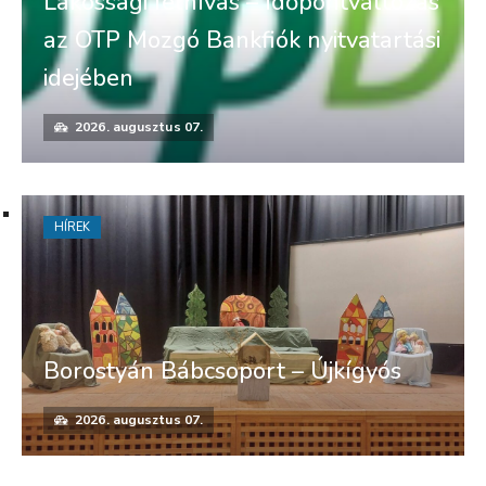
Lakossági felhívás – Időpontváltozás
az OTP Mozgó Bankfiók nyitvatartási
idejében
2026. augusztus 07.
HÍREK
Borostyán Bábcsoport – Újkígyós
2026. augusztus 07.