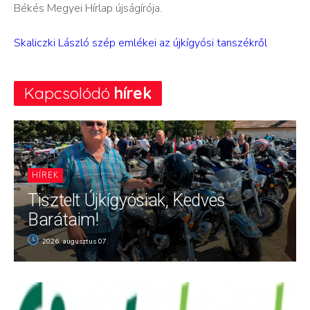
Békés Megyei Hírlap újságírója.
Skaliczki László szép emlékei az újkígyósi tanszékről
Kapcsolódó
hírek
HÍREK
Tisztelt Újkígyósiak, Kedves
Barátaim!
2026. augusztus 07.