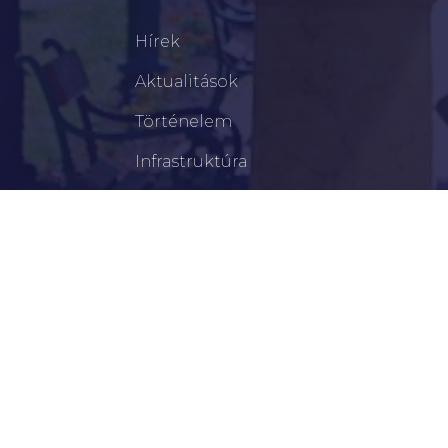
Hírek
Aktualitások
Történelem
Infrastruktúra
Szervezetek
Civil Szervezetek
Hasznos Linkek
LEGFRISSEBB
Tisztelt Újkígyósiak, Kedves Barátaim!