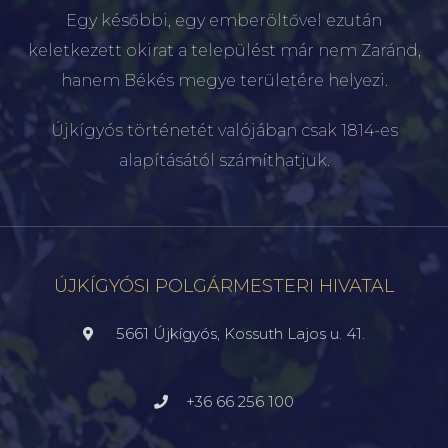
Egy későbbi, egy emberöltővel ezután
keletkezett okirat a települést már nem Zaránd,
hanem Békés megye területére helyezi.
Újkígyós történetét valójában csak 1814-es
alapításától számíthatjuk.
ÚJKÍGYÓSI POLGÁRMESTERI HIVATAL
5661 Újkígyós, Kossuth Lajos u. 41.
+36 66 256 100