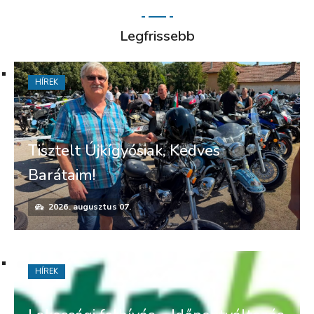
Legfrissebb
HÍREK
Tisztelt Újkígyósiak, Kedves
Barátaim!
2026. augusztus 07.
HÍREK