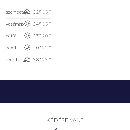
szombat
32°
15 °
vasárnap
34°
15 °
hétfő
37°
20 °
kedd
40°
23 °
szerda
38°
23 °
KÉDÉSE VAN?