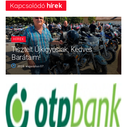
Kapcsolódó
hírek
HÍREK
Tisztelt Újkígyósiak, Kedves
Barátaim!
2026. augusztus 07.