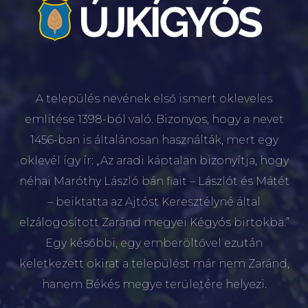
A település nevének első ismert okleveles
említése 1398-ból való. Bizonyos, hogy a nevet
1456-ban is általánosan használták, mert egy
oklevél így ír: „Az aradi káptalan bizonyítja, hogy
néhai Maróthy László bán fiait – Lászlót és Mátét
– beiktatta az Ajtóst Keresztélyné által
elzálogosított Zaránd megyei Kégyós birtokba.”
Egy későbbi, egy emberöltővel ezután
keletkezett okirat a települést már nem Zaránd,
hanem Békés megye területére helyezi.