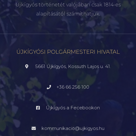
Újkígyós történetét valójában csak 1814-es
alapításától számíthatjuk.
ÚJKÍGYÓSI POLGÁRMESTERI HIVATAL
5661 Újkígyós, Kossuth Lajos u. 41.
+36 66 256 100
Újkígyós a Fecebookon
kommunikacio@ujkigyos.hu