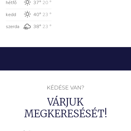
hétfő
37°
20 °
kedd
40°
23 °
szerda
38°
23 °
KÉDÉSE VAN?
VÁRJUK
MEGKERESÉSÉT!