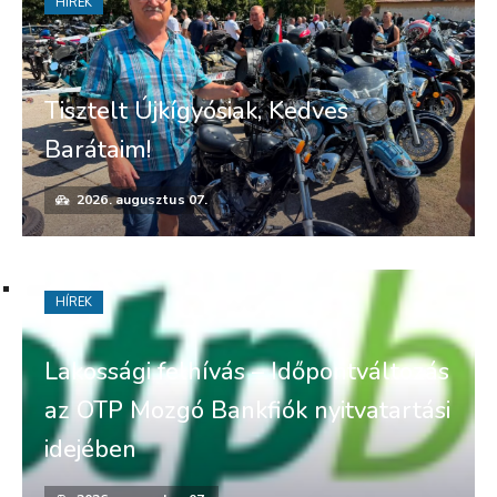
HÍREK
Tisztelt Újkígyósiak, Kedves
Barátaim!
2026. augusztus 07.
HÍREK
Lakossági felhívás – Időpontváltozás
az OTP Mozgó Bankfiók nyitvatartási
idejében