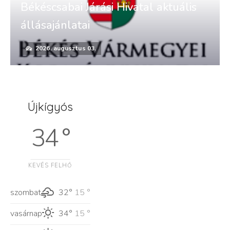
Békéscsabai Járási Hivatal aktuális
állásajánlatai
2026. augusztus 03.
Újkígyós
34 °
KEVÉS FELHŐ
szombat
32°
15 °
vasárnap
34°
15 °