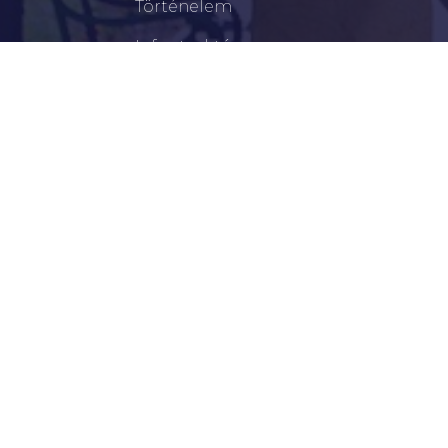
Történelem
Infrastruktúra
Szervezetek
Civil Szervezetek
Hasznos Linkek
LEGFRISSEBB
Tisztelt Újkígyósiak, Kedves Barátaim!
Lakossági Felhívás – Időpontváltozás Az OTP
Mozgó Bankfiók Nyitvatartási Idejében
Borostyán Bábcsoport – Újkígyós
Békéscsabai Járási Hivatal Aktuális Állásajánlatai