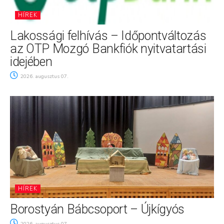
HÍREK
Lakossági felhívás – Időpontváltozás
az OTP Mozgó Bankfiók nyitvatartási
idejében
2026. augusztus 07.
HÍREK
Borostyán Bábcsoport – Újkígyós