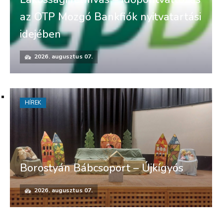
az OTP Mozgó Bankfiók nyitvatartási
idejében
2026. augusztus 07.
HÍREK
Borostyán Bábcsoport – Újkígyós
2026. augusztus 07.