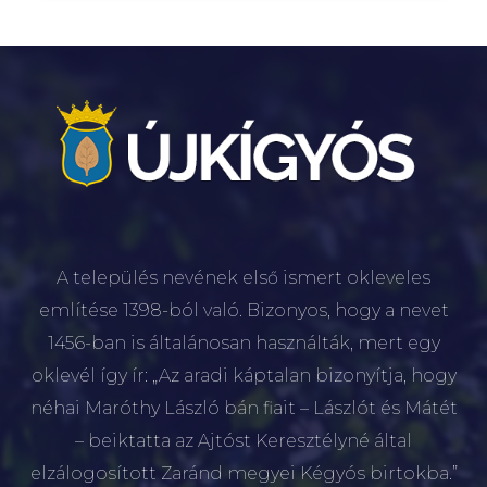
A település nevének első ismert okleveles
említése 1398-ból való. Bizonyos, hogy a nevet
1456-ban is általánosan használták, mert egy
oklevél így ír: „Az aradi káptalan bizonyítja, hogy
néhai Maróthy László bán fiait – Lászlót és Mátét
– beiktatta az Ajtóst Keresztélyné által
elzálogosított Zaránd megyei Kégyós birtokba.”