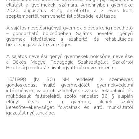
ellátást a gyermekek számára. Amennyiben gyermeke
2020. augusztus 31-ig betöltötte a 3 éves kort,
szeptembertől nem vehető fel bölcsődei ellátásba.
A sajátos nevelési igényű gyermek 5 éves korig nevelhető
– gondozható bölcsődében. Sajátos nevelési igényű
gyermek felvételhez a szakértői és rehabilitációs
bizottság javaslata szükséges.
A sajátos nevelési igényű gyermekek bölcsődei nevelése
a Békés Megyei Pedagógia Szakszolgálat Szakértői
Bizottság munkatársaival együttműködve történik.
15/1998. (IV. 30.) NM rendelet a személyes
gondoskodást nyújtó gyermekjóléti, gyermekvédelmi
intézmények, valamint személyek szakmai feladatairól és
működésük feltételeiről szóló rendelet 36 § alapján
előnyt élvez az a gyermek, akinek szülei
keresőtevékenységet folytatnak és erről munkáltatói
igazolást nyújtanak be.