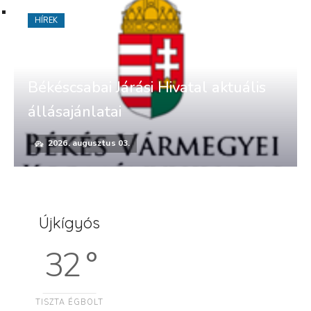
HÍREK
Békéscsabai Járási Hivatal aktuális
állásajánlatai
2026. augusztus 03.
Újkígyós
32 °
TISZTA ÉGBOLT