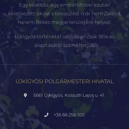
Egy későbbi, egy emberöltővel ezután
keletkezett okirat a települést már nem Zaránd,
hanem Békés megye területére helyezi.
Újkígyós történetét valójában csak 1814-es
alapításától számíthatjuk.
ÚJKÍGYÓSI POLGÁRMESTERI HIVATAL
5661 Újkígyós, Kossuth Lajos u. 41.
+36 66 256 100