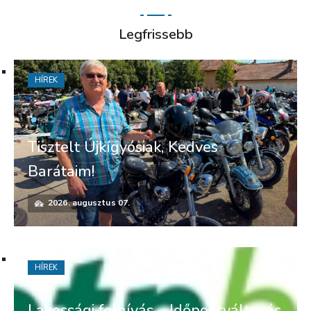
Legfrissebb
HÍREK
Tisztelt Újkígyósiak, Kedves
Barátaim!
2026. augusztus 07.
HÍREK
Lakossági felhívás – Időpontváltozás