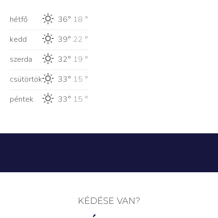
hétfő
36°
18 °
kedd
39°
22 °
szerda
32°
19 °
csütörtök
33°
15 °
péntek
33°
15 °
KÉDÉSE VAN?