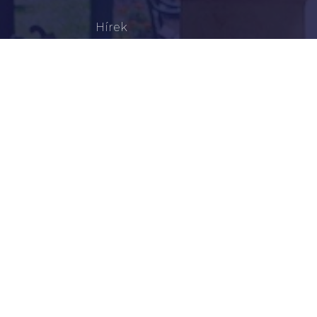
Hírek
Aktualitások
Történelem
Infrastruktúra
Szervezetek
Civil Szervezetek
Hasznos Linkek
LEGFRISSEBB
Tisztelt Újkígyósiak, Kedves Barátaim!