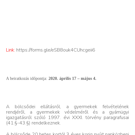
Link:
https://forms.gle/eSB8ouk4CUhcgeii6
A beiratkozás időpontja:
2020. április 17 – május 4.
A bölcsődei ellátásról, a gyermekek felvételének
rendjéről, a gyermekek védelméről és a gyámügyi
igazgatásról szóló 1997. évi XXXI. törvény paragrafusai
(41.§-43.§) rendelkeznek.
A bölcsőde 20 hetes kortól 3 éves korig nyújt napközbeni