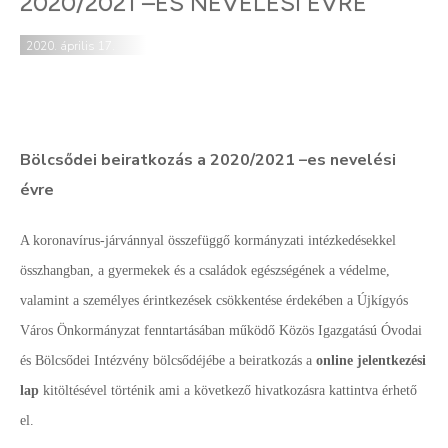
2020/2021 –ES NEVELÉSI ÉVRE
2020. április 17.
Bölcsődei beiratkozás a 2020/2021 –es nevelési
évre
A koronavírus-járvánnyal összefüggő kormányzati intézkedésekkel
összhangban, a gyermekek és a családok egészségének a védelme,
valamint a személyes érintkezések csökkentése érdekében a Újkígyós
Város Önkormányzat fenntartásában működő Közös Igazgatású Óvodai
és Bölcsődei Intézvény bölcsődéjébe a beiratkozás a
online jelentkezési
lap
kitöltésével történik ami a következő hivatkozásra kattintva érhető
el.