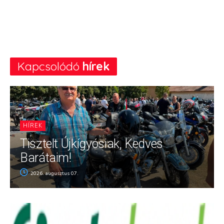
Kapcsolódó
hírek
HÍREK
Tisztelt Újkígyósiak, Kedves
Barátaim!
2026. augusztus 07.