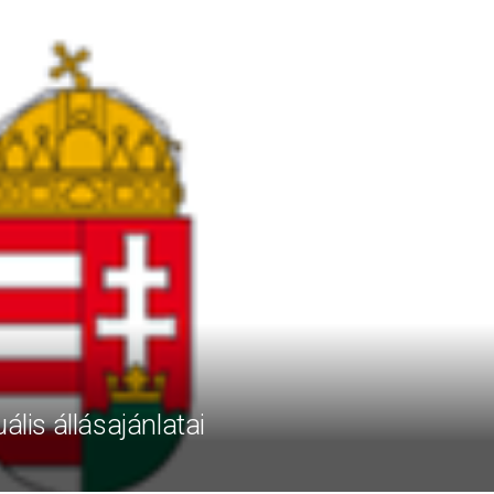
ális állásajánlatai