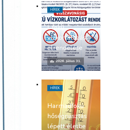
HÍREK
I. fokú
vízkorlátozás
elrendelése
2026. július 31.
HÍREK
Harmadfokú
hőségriasztás
lépett életbe