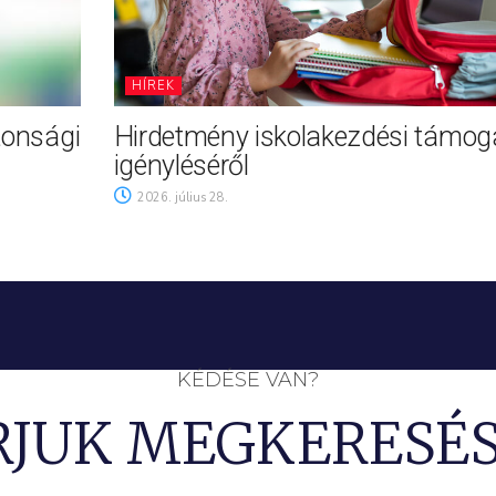
HÍREK
tonsági
Hirdetmény iskolakezdési támog
igényléséről
2026. július 28.
KÉDÉSE VAN?
RJUK MEGKERESÉS