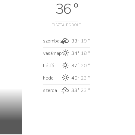
36 °
TISZTA ÉGBOLT
szombat
33°
19 °
vasárnap
34°
18 °
hétfő
37°
20 °
kedd
40°
23 °
szerda
33°
23 °