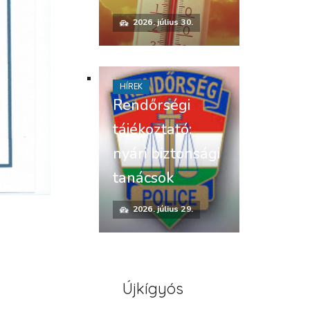
2026. július 30.
HÍREK
Rendőrségi
tájékoztató:
nyári biztonsági
tanácsok
2026. július 29.
Újkígyós