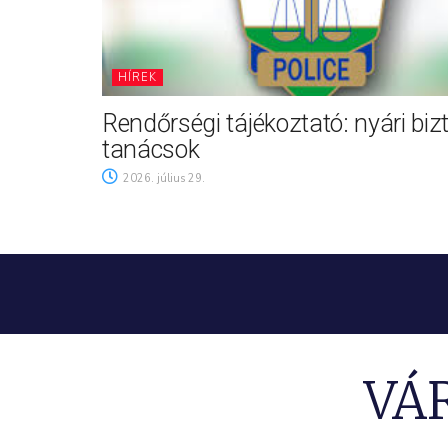
HÍREK
Rendőrségi tájékoztató: nyári biz
tanácsok
2026. július 29.
VÁ