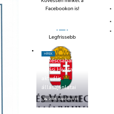
Kövessen minket a
Facebookon is!
Legfrissebb
HÍREK
Békéscsabai
Járási Hivatal
aktuális
állásajánlatai
2026. augusztus 03.