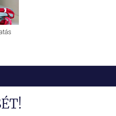
atás
ÉT!