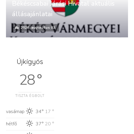
Békéscsabai Járási Hivatal aktuális
állásajánlatai
2026. augusztus 03.
Újkígyós
28 °
TISZTA ÉGBOLT
vasárnap
34°
17 °
hétfő
37°
20 °