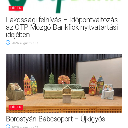
HÍREK
Lakossági felhívás – Időpontváltozás
az OTP Mozgó Bankfiók nyitvatartási
idejében
2026. augusztus 07.
HÍREK
Borostyán Bábcsoport – Újkígyós
2026. augusztus 07.