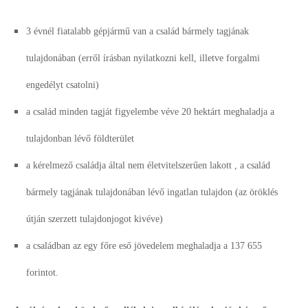
3 évnél fiatalabb gépjármű van a család bármely tagjának
tulajdonában (erről írásban nyilatkozni kell, illetve forgalmi
engedélyt csatolni)
a család minden tagját figyelembe véve 20 hektárt meghaladja a
tulajdonban lévő földterület
a kérelmező családja által nem életvitelszerűen lakott , a család
bármely tagjának tulajdonában lévő ingatlan tulajdon (az öröklés
útján szerzett tulajdonjogot kivéve)
a családban az egy főre eső jövedelem meghaladja a 137 655
forintot.