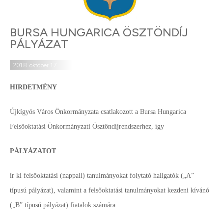
BURSA HUNGARICA ÖSZTÖNDÍJ
PÁLYÁZAT
2018. október 17.
HIRDETMÉNY
Újkígyós Város Önkormányzata csatlakozott a Bursa Hungarica
Felsőoktatási Önkormányzati Ösztöndíjrendszerhez, így
PÁLYÁZATOT
ír ki felsőoktatási (nappali) tanulmányokat folytató hallgatók („A”
típusú pályázat), valamint a felsőoktatási tanulmányokat kezdeni kívánó
(„B” típusú pályázat) fiatalok számára.