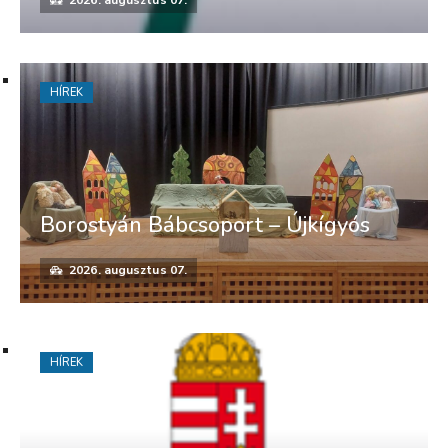
HÍREK
Borostyán Bábcsoport – Újkígyós
2026. augusztus 07.
HÍREK