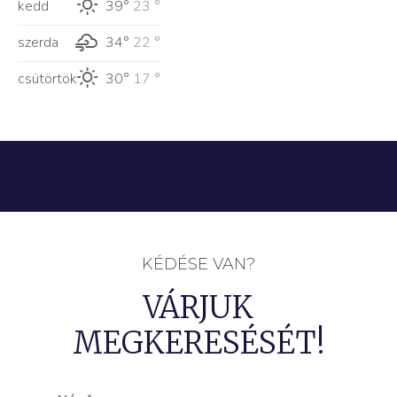
kedd
39°
23 °
szerda
34°
22 °
csütörtök
30°
17 °
KÉDÉSE VAN?
VÁRJUK
MEGKERESÉSÉT!