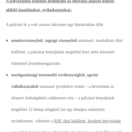
A pályázathoz kötelező mellékelni az elbírálás alapját képező
alábbi igazolásokat, nyilatkozatokat:
A pályázó és a vele azonos lakcímen egy háztartásban élők
munkaviszonyból, tagsági viszonyból
származó, munkáltató által
kiállított, a pályázat benyújtását megelőző havi nettó keresetet
feltüntető jövedelemigazolást,
mezőgazdasági őstermelői tevékenységből, egyéni
vállalkozásából
származó jövedelem esetén – a bevételnek az
elismert költségekkel csökkentett rész – a pályázat benyújtását
megelőző 12 hónap átlagáról (az egy hónapra számított)
nyilatkozatot, valamint a
NAV által kiállított, kérelem benyújtását