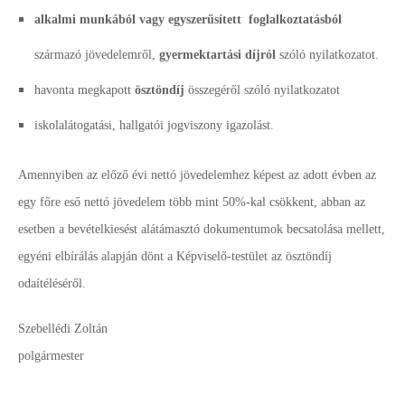
alkalmi munkából vagy egyszerűsített foglalkoztatásból
származó jövedelemről,
gyermektartási díjról
szóló nyilatkozatot.
havonta megkapott
ösztöndíj
összegéről szóló nyilatkozatot
iskolalátogatási, hallgatói jogviszony igazolást.
Amennyiben az előző évi nettó jövedelemhez képest az adott évben az
egy főre eső nettó jövedelem több mint 50%-kal csökkent, abban az
esetben a bevételkiesést alátámasztó dokumentumok becsatolása mellett,
egyéni elbírálás alapján dönt a Képviselő-testület az ösztöndíj
odaítéléséről.
Szebellédi Zoltán
polgármester