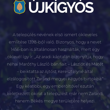
A település nevének első ismert okleveles
említése 1398-ból való. Bizonyos, hogy a nevet
1456-ban is általánosan használták, mert egy
oklevél így ír: „Az aradi káptalan bizonyítja, hogy
néhai Maróthy László bán fiait – Lászlót és Mátét
– beiktatta az Ajtóst Keresztélyné által
elzálogosított Zaránd megyei Kégyós birtokba.”
Egy későbbi, egy emberöltővel ezután
keletkezett okirat a települést már nem Zaránd,
hanem Békés megye területére helyezi.