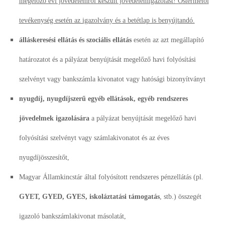
megelőző évi jövedelemről készült jövedelemigazolást! Őstermelői
tevékenység esetén az igazolvány és a betétlap is benyújtandó.
álláskeresési ellátás és szociális ellátás
esetén az azt megállapító
határozatot és a pályázat benyújtását megelőző havi folyósítási
szelvényt vagy bankszámla kivonatot vagy hatósági bizonyítványt
nyugdíj, nyugdíjszerű egyéb ellátások, egyéb rendszeres
jövedelmek igazolására
a pályázat benyújtását megelőző havi
folyósítási szelvényt vagy számlakivonatot és az éves
nyugdíjösszesítőt,
Magyar Államkincstár által folyósított rendszeres pénzellátás (pl.
GYET, GYED, GYES, iskoláztatási támogatás
, stb.) összegét
igazoló bankszámlakivonat másolatát,