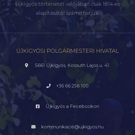
Újkígyós történetét valójában csak 1814-es
alapításától számíthatjuk.
ÚJKÍGYÓSI POLGÁRMESTERI HIVATAL
5661 Újkígyós, Kossuth Lajos u. 41.
+36 66 256 100
Újkígyós a Fecebookon
kommunikacio@ujkigyos.hu