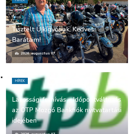
HÍREK
Tisztelt Újkígyósiak, Kedves
Barátaim!
2026. augusztus 07.
HÍREK
Lakossági felhívás – Időpontváltozás
az OTP Mozgó Bankfiók nyitvatartási
idejében
2026. augusztus 07.