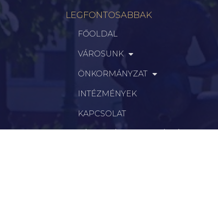
LEGFONTOSABBAK
FŐOLDAL
VÁROSUNK
ÖNKORMÁNYZAT
INTÉZMÉNYEK
KAPCSOLAT
VÁLASZTÁSI INFORMÁCIÓK
INFORMÁCIÓK
Hírek
Aktualitások