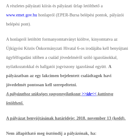
A részletes pályázati kiírás és pályázati űrlap letölthető a
www.emet.gov.hu
honlapról (EPER-Bursa belépési pontok, pályázói
belépési pont).
A honlapról letöltött formanyomtatványt kiöltve, kinyomtatva az
Újkígyósi Közös Önkormányzati Hivatal 6-os irodájába kell benyújtani
ügyfélfogadási időben a család jövedelméről szóló igazolásokkal,
nyilatkozatokkal és hallgatói jogviszony igazolással együtt.
A
pályázatban az egy lakcímen bejelentett családtagok havi
jövedelmét pontosan kell szerepeltetni.
A pályázathoz szükséges vagyonnyilatkozat
>>ide<<
kattintva
letölthető.
A pályázat benyújtásának határideje: 2018. november 13 (kedd).
Nem állapítható meg ösztöndíj a pályázónak, ha: