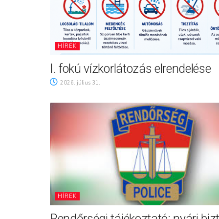
HÍREK
I. fokú vízkorlátozás elrendelése
2026. július 31.
HÍREK
Rendőrségi tájékoztató: nyári biz