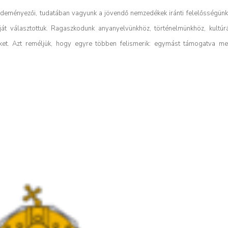
eményezői, tudatában vagyunk a jövendő nemzedékek iránti felelősségünkn
ját választottuk. Ragaszkodunk anyanyelvünkhöz, történelmünkhöz, kultú
ket. Azt reméljük, hogy egyre többen felismerik: egymást támogatva m