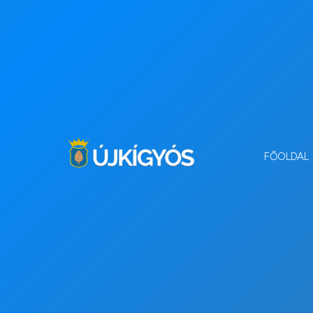
FŐOLDAL