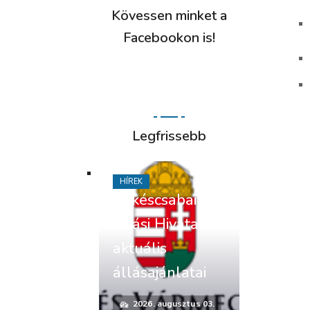
Kövessen minket a
Facebookon is!
Legfrissebb
HÍREK
Békéscsabai
Járási Hivatal
aktuális
állásajánlatai
2026. augusztus 03.