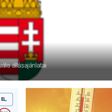
ális állásajánlatai