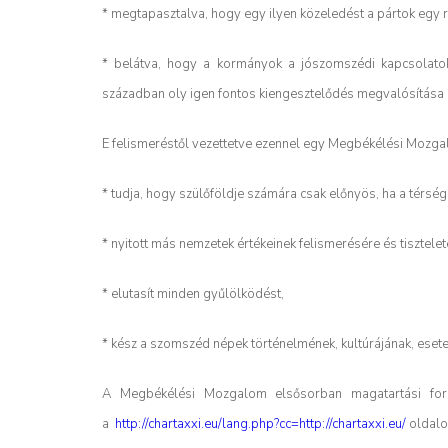
* megtapasztalva, hogy egy ilyen közeledést a pártok egy r
* belátva, hogy a kormányok a jószomszédi kapcsolatok k
században oly igen fontos kiengesztelődés megvalósítása e
E felismeréstől vezettetve ezennel egy Megbékélési Mozga
* tudja, hogy szülőföldje számára csak előnyös, ha a térség
* nyitott más nemzetek értékeinek felismerésére és tisztelet
* elutasít minden gyűlölködést,
* kész a szomszéd népek történelmének, kultúrájának, ese
A Megbékélési Mozgalom elsősorban magatartási forma
a
http://chartaxxi.eu/lang.php?cc=http://chartaxxi.eu/
oldalo