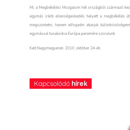
Mi, a Megbékélési Mozgalom hét országból származó kezd
egymás iránti ellenségeskedés helyett a megbékélés út
megszüntetni, hanem elfogadni akarjuk különbözőségein
egymással tusakodva Európa peremére szorulunk.
Kelt Nagymegyeren, 2010. október 24-én
Kapcsolódó
hírek