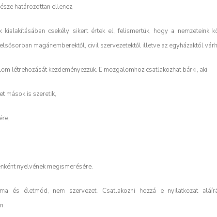
észe határozottan ellenez,
ialakításában csekély sikert értek el, felismertük, hogy a nemzeteink köz
lsősorban magánemberektől, civil szervezetektől illetve az egyházaktól várh
lom létrehozását kezdeményezzük. E mozgalomhoz csatlakozhat bárki, aki
et mások is szeretik,
ére,
tenként nyelvének megismerésére.
 és életmód, nem szervezet. Csatlakozni hozzá e nyilatkozat aláírá
n.