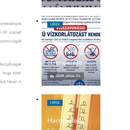
örténelmünk
HÍREK
A XX. század
I. fokú
nazonosságuk
vízkorlátozás
elrendelése
feszültségek
s, hogy több
2026. július 31.
ből fakad. A
HÍREK
Harmadfokú