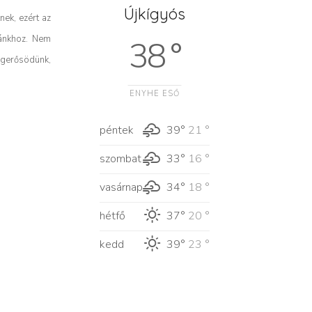
Újkígyós
ek, ezért az
ránkhoz. Nem
38 °
egerősödünk,
ENYHE ESŐ
péntek
39°
21 °
szombat
33°
16 °
vasárnap
34°
18 °
hétfő
37°
20 °
kedd
39°
23 °