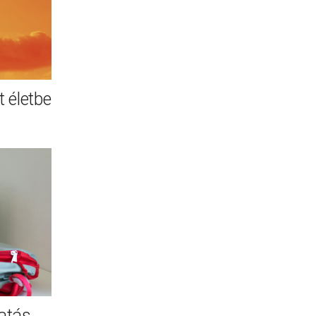
 életbe
atás