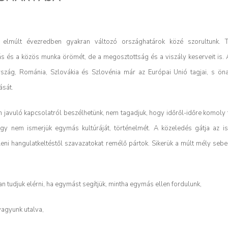
z elmúlt évezredben gyakran változó országhatárok közé szorultunk. T
s és a közös munka örömét, de a megosztottság és a viszály keserveit is. 
rszág, Románia, Szlovákia és Szlovénia már az Európai Unió tagjai, s ö
ását.
 javuló kapcsolatról beszélhetünk, nem tagadjuk, hogy időről-időre komoly 
ogy nem ismerjük egymás kultúráját, történelmét. A közeledés gátja az i
ni hangulatkeltéstől szavazatokat remélő pártok. Sikerük a múlt mély sebei
 tudjuk elérni, ha egymást segítjük, mintha egymás ellen fordulunk,
vagyunk utalva,