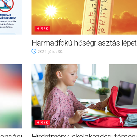
HÍREK
Harmadfokú hőségriasztás lépett
2026. július 30.
HÍREK
tonsági
Hirdetmény iskolakezdési támog