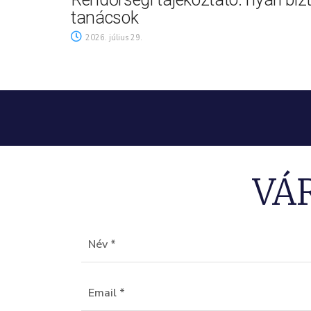
tanácsok
2026. július 29.
VÁ