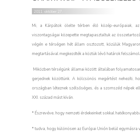
2011. október 27.
Mi, a Kárpátok ölelte térben élő közép-európaiak, a
viszontagságai közepette megtapasztaltuk az összetartozá
végén e térségen hét állam osztozott, közülük Magyaro
megtartásával megkezdték a köztük lévő határok felszámol
Miközben térségünk államai között általában folyamatosan
gerjednek közöttünk. A kölcsönös megértést nehezíti, h
országban léteznek szélsőséges, és a szomszéd népek elle
XXI. század mást kíván.
* Észrevéve, hogy nemzeti érdekeinket sokkal hatékonyabban
* tudva, hogy különösen az Európai Unión belül egymásra 