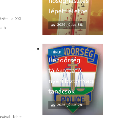
hőségriasztás
lépett életbe
ötti, a XXI.
2026. július 30.
ató.
HÍREK
Rendőrségi
tájékoztató:
nyári biztonsági
tanácsok
2026. július 29.
sával lehet