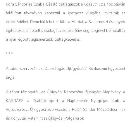
Kora Sándor és Csabai László csillagászok a Kossuth utcai focipályán
felállított távcsövön keresztül a kozmosz világába invitálták az
érdeklődőket. Remekül lehetett látni a Holdat, a Szaturnuszt és egyéb
égitesteket. Emellett a csillagászok lézerfény segítségével bemutatták
a nyári égbolt legismertebb csillagképeit is.
* * *
A tábor szervezői: az „Összefogás Újkígyósért” Közhasznú Egyesület
tagjai
A tábor támogatói: az Újkígyósi Keresztény Ifjúságért Alapítvány, a
KARITÁSZ, a Családcsoport, a Naplemente Nyugdíjas Klub, a
Vöröskereszt Újkígyósi Szervezete, a Petőfi Sándor Művelődési Ház
és Könyvtár, valamint az újkígyósi Polgárőrök.