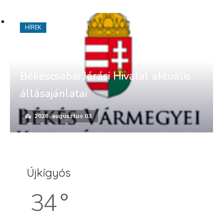
HÍREK
Békéscsabai Járási Hivatal aktuális
állásajánlatai
2026. augusztus 03.
Újkígyós
34 °