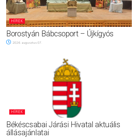
HÍREK
Borostyán Bábcsoport – Újkígyós
2026. augusztus 07.
HÍREK
Békéscsabai Járási Hivatal aktuális
állásajánlatai