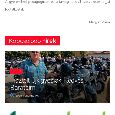
A gyerekekkel pedagógusok és a támogató civil szervezetek tagjai
foglalkoztak.
Magyar Mária
Kapcsolódó
hírek
HÍREK
Tisztelt Újkígyósiak, Kedves
Barátaim!
2026. augusztus 07.