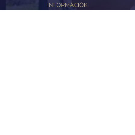
INFORMÁCIÓK
Hírek
Aktualitások
Történelem
Infrastruktúra
Szervezetek
Civil Szervezetek
Hasznos Linkek
LEGFRISSEBB
Tisztelt Újkígyósiak, Kedves Barátaim!