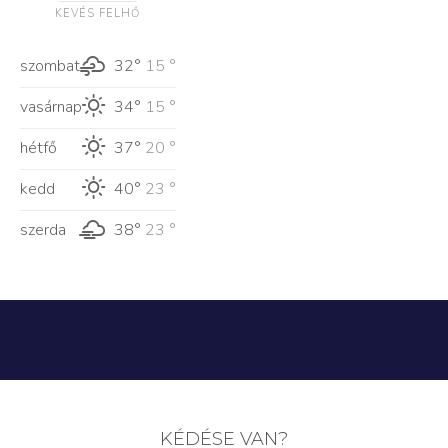
KEVÉS FELHŐ
szombat
32°
15 °
vasárnap
34°
15 °
hétfő
37°
20 °
kedd
40°
23 °
szerda
38°
23 °
KÉDÉSE VAN?