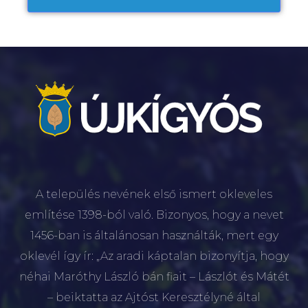
A település nevének első ismert okleveles
említése 1398-ból való. Bizonyos, hogy a nevet
1456-ban is általánosan használták, mert egy
oklevél így ír: „Az aradi káptalan bizonyítja, hogy
néhai Maróthy László bán fiait – Lászlót és Mátét
– beiktatta az Ajtóst Keresztélyné által