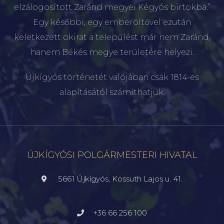
elzálogosított Zaránd megyei Kégyós birtokba.”
Egy későbbi, egy emberöltővel ezután
keletkezett okirat a települést már nem Zaránd,
hanem Békés megye területére helyezi.
Újkígyós történetét valójában csak 1814-es
alapításától számíthatjuk.
ÚJKÍGYÓSI POLGÁRMESTERI HIVATAL
5661 Újkígyós, Kossuth Lajos u. 41.
+36 66 256 100