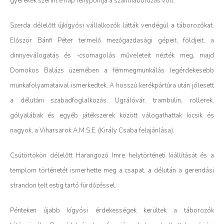
gyerekek szerint e nap fénypontja a számháborúzás volt.
Szerda délelőtt újkígyósi vállalkozók látták vendégül a táborozókat.
Először Bánfi Péter termelő mezőgazdasági gépeit, földjeit, a
dinnyeválogatás és -csomagolás műveleteit nézték meg, majd
Domokos Balázs üzemében a fémmegmunkálás legérdekesebb
munkafolyamataival ismerkedtek. A hosszú kerékpártúra után jólesett
a délutáni szabadfoglalkozás. Ugrálóvár, trambulin, rollerek,
gólyalábak és egyéb játékszerek között válogathattak kicsik és
nagyok, a Viharsarok A.M.S.E. (Király Csaba felajánlása).
Csütörtökön délelőtt Harangozó Imre helytörténeti kiállítását és a
templom történetét ismerhette meg a csapat, a délután a gerendási
strandon telt estig tartó fürdőzéssel.
Pénteken újabb kígyósi érdekességek kerültek a táborozók