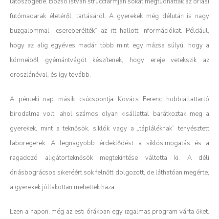
látószögébe. Bozsó István struccfarmján sokat megtudhattak az óriási
futómadarak életéről, tartásáról. A gyerekek még délután is nagy
buzgalommal „csereberélték” az itt hallott információkat. Például,
hogy az alig egyéves madár több mint egy mázsa súlyú, hogy a
körmeiből gyémántvágót készítenek, hogy ereje vetekszik az
oroszlánéval, és így tovább.
A pénteki nap másik csúcspontja Kovács Ferenc hobbiállattartó
birodalma volt, ahol számos olyan kisállattal barátkoztak meg a
gyerekek, mint a teknősök, siklók vagy a „tápláléknak” tenyésztett
laboregerek. A legnagyobb érdeklődést a siklósimogatás és a
ragadozó aligátorteknősök megtekintése váltotta ki. A déli
óriásbográcsos sikeréért sok felnőtt dolgozott, de láthatóan megérte,
a gyerekek jóllakottan mehettek haza.
Ezen a napon, még az esti órákban egy izgalmas program várta őket.