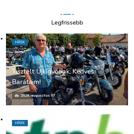
Legfrissebb
HÍREK
Tisztelt Újkígyósiak, Kedves
Barátaim!
2026. augusztus 07.
HÍREK