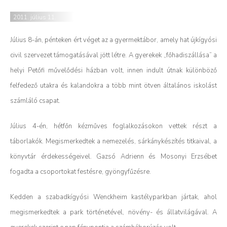
2011. július 11.
Július 8-án, pénteken ért véget az a gyermektábor, amely hat újkígyósi
civil szervezet támogatásával jött létre. A gyerekek „főhadiszállása” a
helyi Petőfi művelődési házban volt, innen indult útnak különböző
felfedező utakra és kalandokra a több mint ötven általános iskolást
számláló csapat.
Július 4-én, hétfőn kézműves foglalkozásokon vettek részt a
táborlakók.
Megismerkedtek a nemezelés, sárkánykészítés titkaival, a
könyvtár érdekességeivel. Gazsó Adrienn és Mosonyi Erzsébet
fogadta a csoportokat festésre, gyöngyfűzésre.
Kedden a szabadkígyósi Wenckheim kastélyparkban jártak, ahol
megismerkedtek a park történetével, növény- és állatvilágával. A