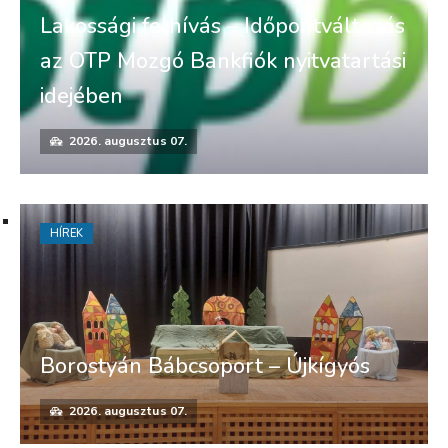
Lakossági felhívás – Időpontváltozás
az OTP Mozgó Bankfiók nyitvatartási
idejében
2026. augusztus 07.
HÍREK
Borostyán Bábcsoport – Újkígyós
2026. augusztus 07.