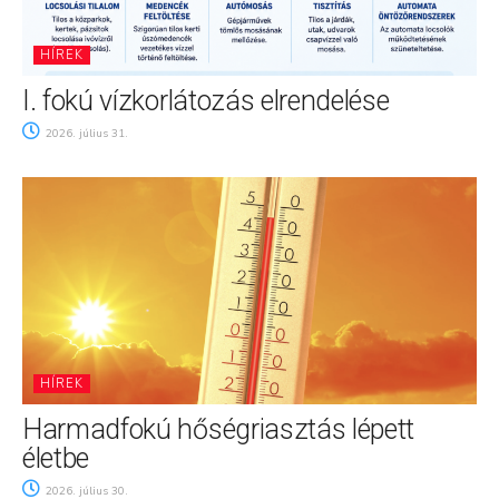
HÍREK
I. fokú vízkorlátozás elrendelése
2026. július 31.
HÍREK
Harmadfokú hőségriasztás lépett
életbe
2026. július 30.