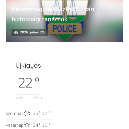
Rendőrségi tájékoztató: nyári
biztonsági tanácsok
2026. július 29.
Újkígyós
22 °
ERŐS FELHŐZET
szombat
33°
17 °
vasárnap
34°
18 °