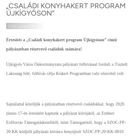
„CSALÁDI KONYHAKERT PROGRAM
ÚJKÍGYÓSON”
2020. június 18.
Értesítés a „Családi konyhakert program Újkígyóson” című
pályázatban résztvevő családok számára!
Újkígyós Város Önkormányzata pályázati felhívással fordult a Tisztelt
Lakosság felé, felhívás célja Kiskert Programban való részvétel volt.
Sajnálattal közöljük a pályázatban résztvevő családokkal, hogy 2020.
június 17-én értesítést kaptunk a pályázat kiírójától, az Emberi
Erőforrás Támogatáskezelőtől, mint Támogatótól, hogy a SZOC-FP-
20-KK kódjelű pályázati kiírásra benyújtott SZOC-FP-20-KK-0010