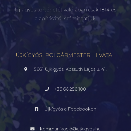
Újkígyós történetét valójában csak 1814-es
alapításától számíthatjuk.
ÚJKÍGYÓSI POLGÁRMESTERI HIVATAL
5661 Újkígyós, Kossuth Lajos u. 41.
+36 66 256 100
Újkígyós a Fecebookon
kommunikacio@ujkigyos.hu