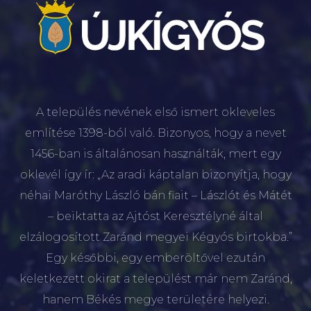
A település nevének első ismert okleveles
említése 1398-ból való. Bizonyos, hogy a nevet
1456-ban is általánosan használták, mert egy
oklevél így ír: „Az aradi káptalan bizonyítja, hogy
néhai Maróthy László bán fiait – Lászlót és Mátét
– beiktatta az Ajtóst Keresztélyné által
elzálogosított Zaránd megyei Kégyós birtokba.”
Egy későbbi, egy emberöltővel ezután
keletkezett okirat a települést már nem Zaránd,
hanem Békés megye területére helyezi.