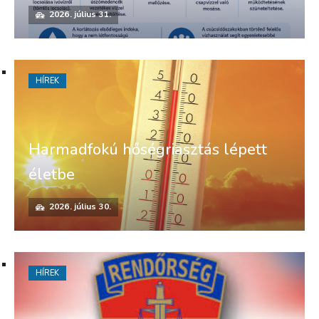
2026. július 31.
HÍREK
Harmadfokú hőségriasztás lépett
életbe
2026. július 30.
HÍREK