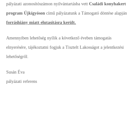
pályázati azonosítószámon nyilvántartásba vett
Családi konyhakert
program Újkígyóson
című pályázatunk a Támogató döntése alapján
forráshiány miatt elutasításra került.
Amennyiben lehetőség nyílik a következő éveben támogatás
elnyerésére, tájékoztatni fogjuk a Tisztelt Lakosságot a jelentkezési
lehetőségről.
Susán Éva
pályázati referens