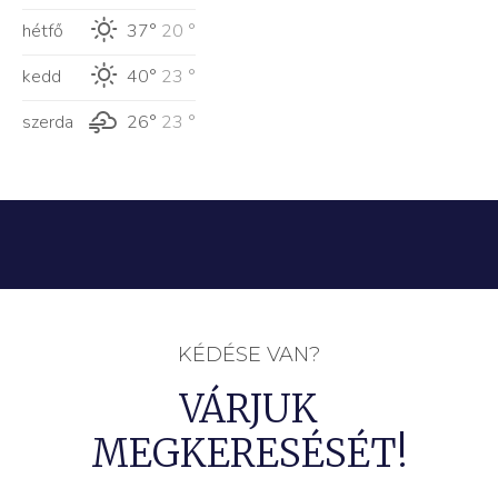
hétfő
37°
20 °
kedd
40°
23 °
szerda
26°
23 °
KÉDÉSE VAN?
VÁRJUK
MEGKERESÉSÉT!