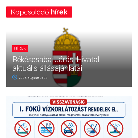
Kapcsolódó
hírek
HÍREK
Békéscsabai Járási Hivatal
aktuális állásajánlatai
2026. augusztus 03.