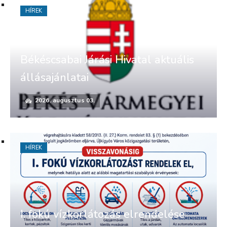
HÍREK
Békéscsabai Járási Hivatal aktuális
állásajánlatai
2026. augusztus 03.
HÍREK
I. fokú vízkorlátozás elrendelése