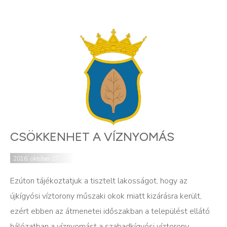
CSÖKKENHET A VÍZNYOMÁS
2016. október 27.
Ezúton tájékoztatjuk a tisztelt lakosságot, hogy az
újkígyósi víztorony műszaki okok miatt kizárásra került,
ezért ebben az átmenetei időszakban a települést ellátó
hálózatban a víznyomást a szabadkígyósi víztorony