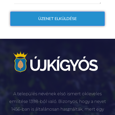
A település nevének első ismert okleveles
említése 1398-ból való. Bizonyos, hogy a nevet
1456-ban is általánosan használták, mert egy