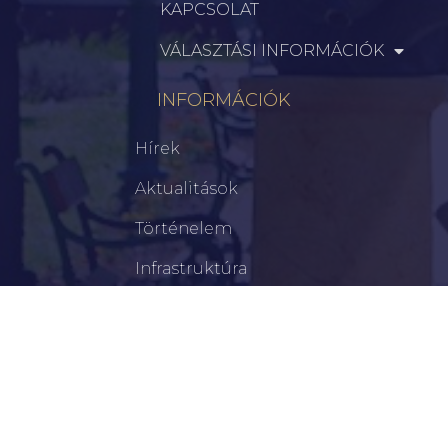
KAPCSOLAT
VÁLASZTÁSI INFORMÁCIÓK
INFORMÁCIÓK
Hírek
Aktualitások
Történelem
Infrastruktúra
Szervezetek
Civil Szervezetek
Hasznos Linkek