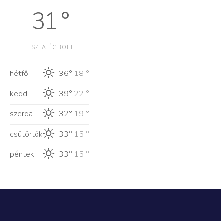
31 °
TISZTA ÉGBOLT
hétfő
36°
18 °
kedd
39°
22 °
szerda
32°
19 °
csütörtök
33°
15 °
péntek
33°
15 °