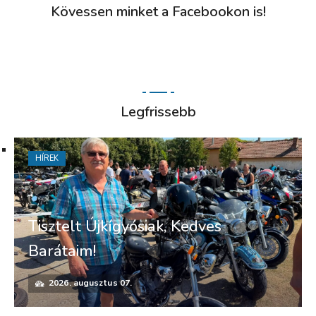
Kövessen minket a Facebookon is!
Legfrissebb
HÍREK
Tisztelt Újkígyósiak, Kedves
Barátaim!
2026. augusztus 07.