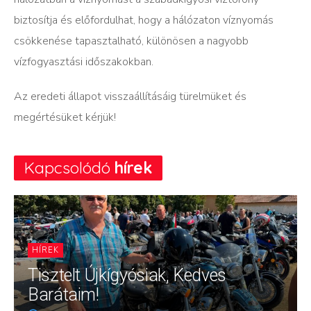
biztosítja és előfordulhat, hogy a hálózaton víznyomás
csökkenése tapasztalható, különösen a nagyobb
vízfogyasztási időszakokban.
Az eredeti állapot visszaállításáig türelmüket és
megértésüket kérjük!
Kapcsolódó
hírek
HÍREK
Tisztelt Újkígyósiak, Kedves
Barátaim!