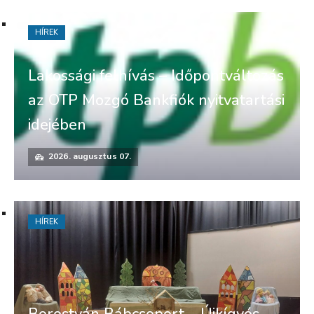
HÍREK
Lakossági felhívás – Időpontváltozás
az OTP Mozgó Bankfiók nyitvatartási
idejében
2026. augusztus 07.
HÍREK