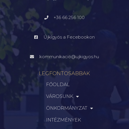
+36 66 256 100
Újkígyós a Fecebookon
kommunikacio@ujkigyos.hu
LEGFONTOSABBAK
FŐOLDAL
VÁROSUNK
ÖNKORMÁNYZAT
INTÉZMÉNYEK