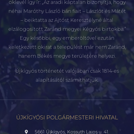
oklevél így ír: „Az aradi káptalan bizonyítja, hogy
néhai Maróthy László bán fiait – Lászlót és Mátét
– beiktatta az Ajtóst Keresztélyné által
elzálogosított Zaránd megyei Kégyós birtokba.”
Egy későbbi, egy emberöltővel ezután
keletkezett okirat a települést már nem Zaránd,
hanem Békés megye területére helyezi.
Újkígyós történetét valójában csak 1814-es
alapításától számíthatjuk.
ÚJKÍGYÓSI POLGÁRMESTERI HIVATAL
5661 Újkígyós, Kossuth Lajos u. 41.