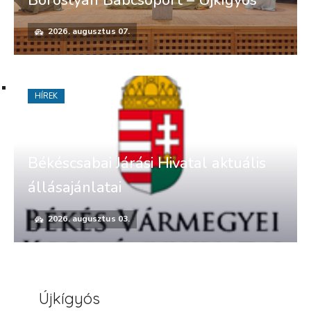
Borostyán Bábcsoport – Újkígyós
2026. augusztus 07.
HÍREK
Békéscsabai Járási Hivatal aktuális
állásajánlatai
2026. augusztus 03.
Újkígyós