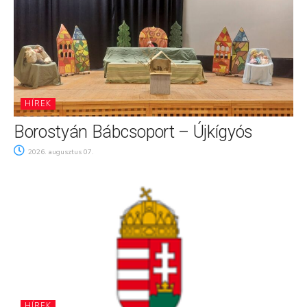
HÍREK
Borostyán Bábcsoport – Újkígyós
2026. augusztus 07.
HÍREK