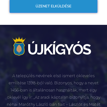
A település nevének első ismert okleveles
említése 1398-ból való. Bizonyos, hogy a nevet
1456-ban is általánosan használták, mert egy
oklevél így ír: „Az aradi káptalan bizonyítja, hogy
néhai Maróthy László bán fiait – Lászlót és Mátét