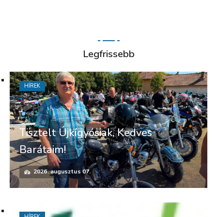
Legfrissebb
HÍREK
Tisztelt Újkígyósiak, Kedves
Barátaim!
2026. augusztus 07.
HÍREK