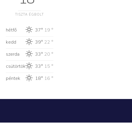
TISZTA ÉGBOLT
hétfő
37°
19 °
kedd
39°
22 °
szerda
33°
20 °
csütörtök
33°
15 °
péntek
18°
16 °