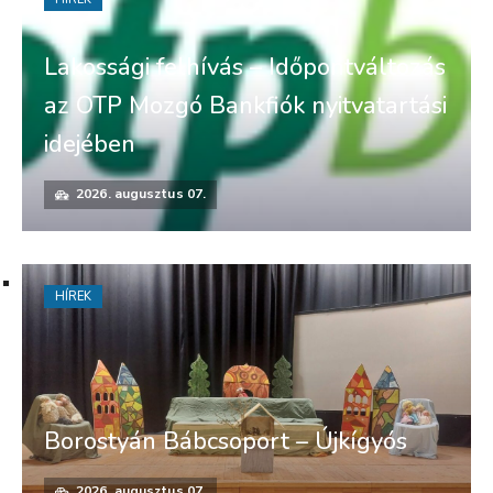
Lakossági felhívás – Időpontváltozás
az OTP Mozgó Bankfiók nyitvatartási
idejében
2026. augusztus 07.
HÍREK
Borostyán Bábcsoport – Újkígyós
2026. augusztus 07.