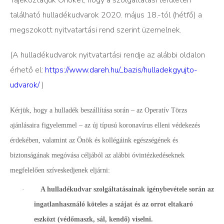
található hulladékudvarok 2020. május 18.-tól (hétfő) a
megszokott nyitvatartási rend szerint üzemelnek.
(A hulladékudvarok nyitvatartási rendje az alábbi oldalon
érhető el:
https://www.dareh.hu/_bazis/hulladekgyujto-
udvarok/
)
Kérjük, hogy a hulladék beszállítása során – az Operatív Törzs
ajánlásaira figyelemmel – az új típusú koronavírus elleni védekezés
érdekében, valamint az Önök és kollégáink egészségének és
biztonságának megóvása céljából az alábbi óvintézkedéseknek
megfelelően szíveskedjenek eljárni:
·
A hulladékudvar szolgáltatásainak igénybevétele során az
ingatlanhasználó köteles a szájat és az orrot eltakaró
eszközt (védőmaszk, sál, kendő) viselni.