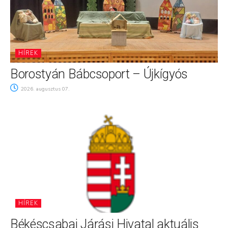
HÍREK
Borostyán Bábcsoport – Újkígyós
2026. augusztus 07.
HÍREK
Békéscsabai Járási Hivatal aktuális