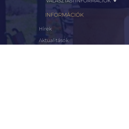
VÁLASZTÁSI INFORMÁCIÓK
INFORMÁCIÓK
Hírek
Aktualitások
Történelem
Infrastruktúra
Szervezetek
Civil Szervezetek
Hasznos Linkek
LEGFRISSEBB