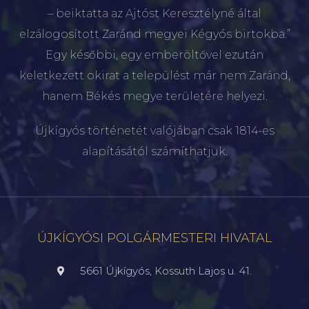
– beiktatta az Ajtóst Keresztélyné által
elzálogosított Zaránd megyei Kégyós birtokba.”
Egy későbbi, egy emberöltővel ezután
keletkezett okirat a települést már nem Zaránd,
hanem Békés megye területére helyezi.
Újkígyós történetét valójában csak 1814-es
alapításától számíthatjuk.
ÚJKÍGYÓSI POLGÁRMESTERI HIVATAL
5661 Újkígyós, Kossuth Lajos u. 41.