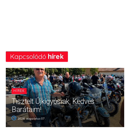
Kapcsolódó
hírek
HÍREK
Tisztelt Újkígyósiak, Kedves
Barátaim!
2026. augusztus 07.