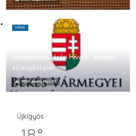
HÍREK
Békéscsabai Járási Hivatal aktuális
állásajánlatai
2026. augusztus 03.
Újkígyós
18 °