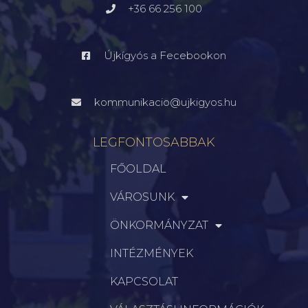
+36 66 256 100
Újkígyós a Fecebookon
kommunikacio@ujkigyos.hu
LEGFONTOSABBAK
FŐOLDAL
VÁROSUNK
ÖNKORMÁNYZAT
INTÉZMÉNYEK
KAPCSOLAT