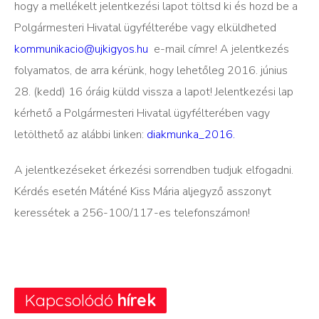
hogy a mellékelt jelentkezési lapot töltsd ki és hozd be a
Polgármesteri Hivatal ügyfélterébe vagy elküldheted
kommunikacio@ujkigyos.hu
e-mail címre! A jelentkezés
folyamatos, de arra kérünk, hogy lehetőleg 2016. június
28. (kedd) 16 óráig küldd vissza a lapot! Jelentkezési lap
kérhető a Polgármesteri Hivatal ügyfélterében vagy
letölthető az alábbi linken:
diakmunka_2016.
A jelentkezéseket érkezési sorrendben tudjuk elfogadni.
Kérdés esetén Máténé Kiss Mária aljegyző asszonyt
keressétek a 256-100/117-es telefonszámon!
Kapcsolódó
hírek