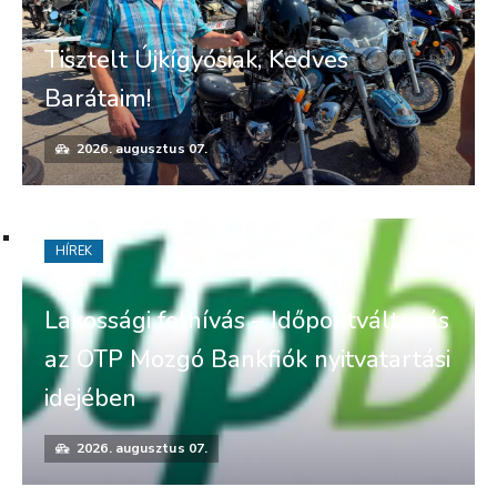
Tisztelt Újkígyósiak, Kedves
Barátaim!
2026. augusztus 07.
HÍREK
Lakossági felhívás – Időpontváltozás
az OTP Mozgó Bankfiók nyitvatartási
idejében
2026. augusztus 07.