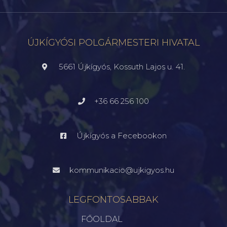
ÚJKÍGYÓSI POLGÁRMESTERI HIVATAL
5661 Újkígyós, Kossuth Lajos u. 41.
+36 66 256 100
Újkígyós a Fecebookon
kommunikacio@ujkigyos.hu
LEGFONTOSABBAK
FŐOLDAL