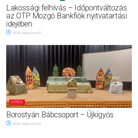
Lakossági felhívás – Időpontváltozás
az OTP Mozgó Bankfiók nyitvatartási
idejében
2026. augusztus 07.
HÍREK
Borostyán Bábcsoport – Újkígyós
2026. augusztus 07.