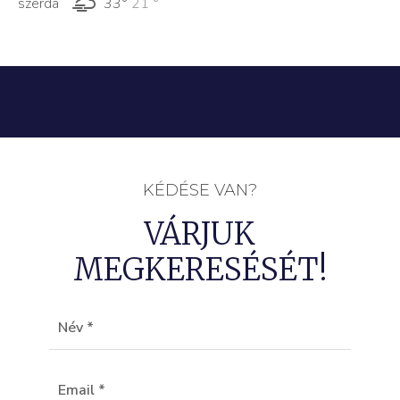
szerda
33°
21 °
KÉDÉSE VAN?
VÁRJUK
MEGKERESÉSÉT!