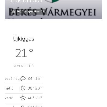
állásajánlatai
2026. augusztus 03.
Újkígyós
21 °
KEVÉS FELHŐ
vasárnap
34°
15 °
hétfő
38°
20 °
kedd
40°
23 °