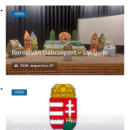
HÍREK
Borostyán Bábcsoport – Újkígyós
2026. augusztus 07.
HÍREK
Békéscsabai Járási Hivatal aktuális