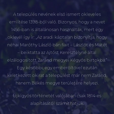
A település nevének első ismert okleveles
említése 1398-ból való. Bizonyos, hogy a nevet
1456-ban is általánosan használták, mert egy
oklevél így ír: „Az aradi káptalan bizonyítja, hogy
néhai Maróthy László bán fiait – Lászlót és Mátét
– beiktatta az Ajtóst Keresztélyné által
elzálogosított Zaránd megyei Kégyós birtokba.”
Egy későbbi, egy emberöltővel ezután
keletkezett okirat a települést már nem Zaránd,
hanem Békés megye területére helyezi.
Újkígyós történetét valójában csak 1814-es
alapításától számíthatjuk.