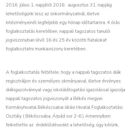
2016. július 1. napjától 2016. augusztus 31. napjáig
lehetőségünk lesz az önkormányzatnál, illetve
intézményeinél legfeljebb egy hónap időtartamra, 4 órás
foglalkoztatás keretében, nappali tagozatos tanulói
jogviszonyban lévő 16 és 25 év közötti fiatalokat
foglalkoztatni munkaviszony keretében.
A foglalkoztatás feltétele, hogy a nappali tagozatos diák
regisztráljon és személyes okmányaival, illetve érvényes
diákigazolvánnyal vagy iskolalátogatási igazolással igazolja
nappali tagozatos jogviszonyát a Békés megyei
Kormányhivatal Békéscsabai Járási Hivatal Foglalkoztatási
Osztály ( Békéscsaba, Árpád sor 2-6.) Amennyiben
felkeltette az érdeklődésedet a lehetőség, úgy kérünk,