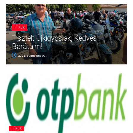
HÍREK
Tisztelt Újkígyósiak, Kedves
Barátaim!
2026. augusztus 07.
HÍREK