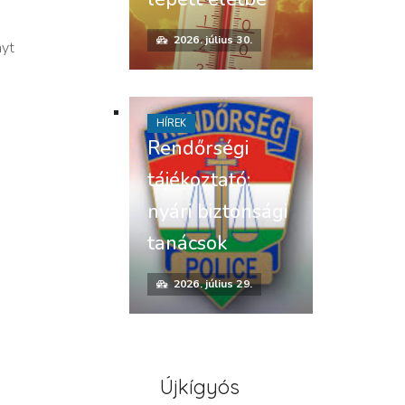
2026. július 30.
nyt
HÍREK
Rendőrségi
tájékoztató:
nyári biztonsági
tanácsok
2026. július 29.
Újkígyós