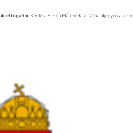
uk elfogadni.
Kérdés esetén Máténé Kiss Mária aljegyző asszo