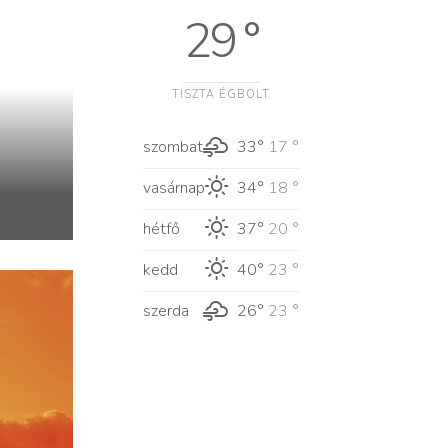
29 °
TISZTA ÉGBOLT
szombat
33°
17 °
vasárnap
34°
18 °
hétfő
37°
20 °
kedd
40°
23 °
szerda
26°
23 °