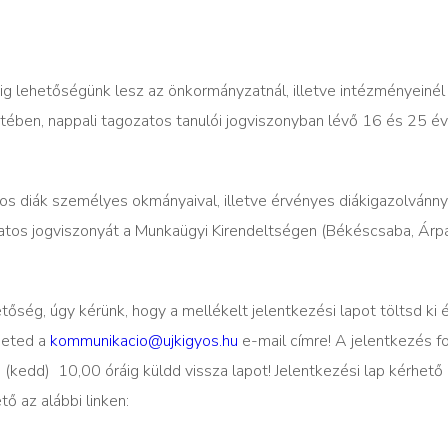
áig lehetőségünk lesz az önkormányzatnál, illetve intézményeinél
tében, nappali tagozatos tanulói jogviszonyban lévő 16 és 25 év
tos diák személyes okmányaival, illetve érvényes diákigazolvánn
ozatos jogviszonyát a Munkaügyi Kirendeltségen (Békéscsaba, Árp
őség, úgy kérünk, hogy a mellékelt jelentkezési lapot töltsd ki 
heted a
kommunikacio@ujkigyos.hu
e-mail címre! A jelentkezés f
 (kedd) 10,00 óráig küldd vissza lapot! Jelentkezési lap kérhető
ő az alábbi linken: