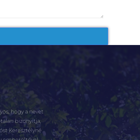
yos, hogy a nevet
talan bizonyítja,
tóst Keresztélyné
gy emberöltővel