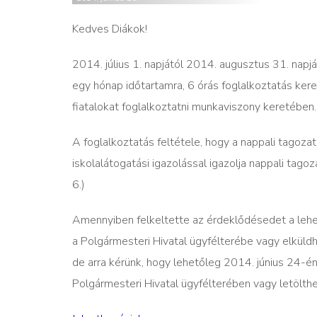
Kedves Diákok!
2014. július 1. napjától 2014. augusztus 31. napj
egy hónap időtartamra, 6 órás foglalkoztatás kere
fiatalokat foglalkoztatni munkaviszony keretében.
A foglalkoztatás feltétele, hogy a nappali tagoza
iskolalátogatási igazolással igazolja nappali tag
6.)
Amennyiben felkeltette az érdeklődésedet a lehet
a Polgármesteri Hivatal ügyfélterébe vagy elküld
de arra kérünk, hogy lehetőleg 2014. június 24-én
Polgármesteri Hivatal ügyfélterében vagy letölthet