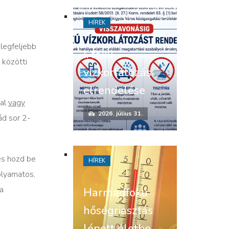
HÍREK
 legfeljebb
I. fokú
 közötti
vízkorlátozás
elrendelése
yal
vagy
2026. július 31.
ád sor 2-
és hozd be
HÍREK
olyamatos,
 a
Harmadfokú
hőségriasztás
lépett életbe