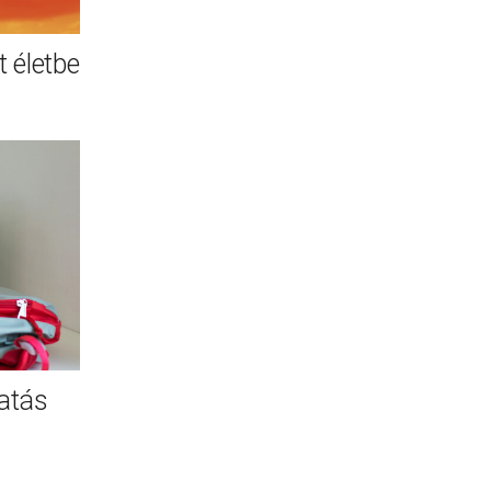
 életbe
atás