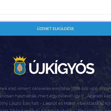
nek első ismert okleveles említése 1398-ból való. Bizon
lánosan használták, mert egy oklevél így ír: „Az aradi káp
hy László bán fiait – Lászlót és Mátét – beiktatta az Aj
sított Zaránd megyei Kégyós birtokba.” Egy későbbi, e