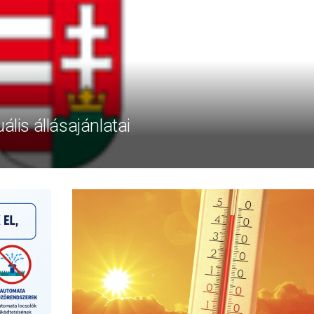
ális állásajánlatai