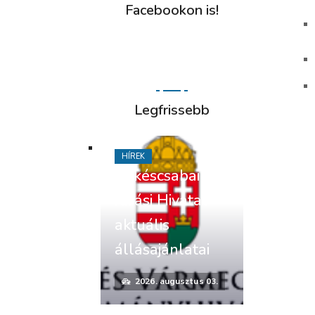
Facebookon is!
Legfrissebb
HÍREK
Békéscsabai
Járási Hivatal
aktuális
állásajánlatai
2026. augusztus 03.