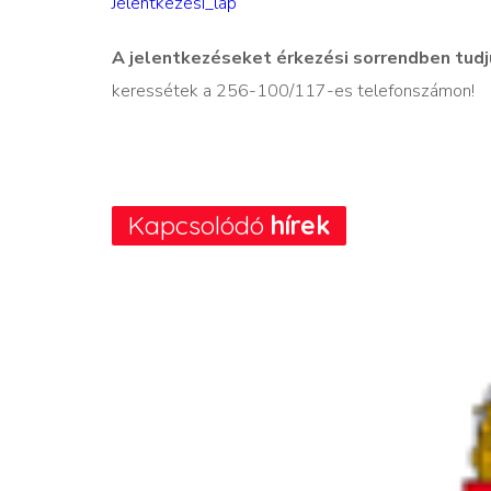
Jelentkezési_lap
A jelentkezéseket érkezési sorrendben tudj
keressétek a 256-100/117-es telefonszámon!
Kapcsolódó
hírek