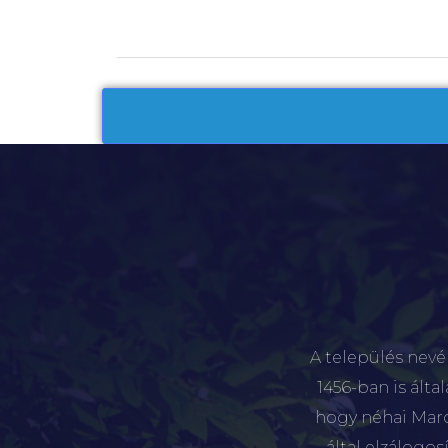
A település nevé
1456-ban is álta
hogy néhai Marót
által elzálogo