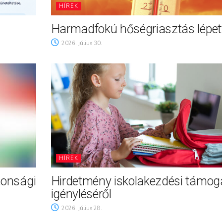
HÍREK
Harmadfokú hőségriasztás lépett
2026. július 30.
HÍREK
tonsági
Hirdetmény iskolakezdési támog
igényléséről
2026. július 28.