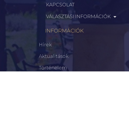
KAPCSOLAT
VÁLASZTÁSI INFORMÁCIÓK
INFORMÁCIÓK
Hírek
Aktualitások
Történelem
Infrastruktúra
Szervezetek
Civil Szervezetek
Hasznos Linkek