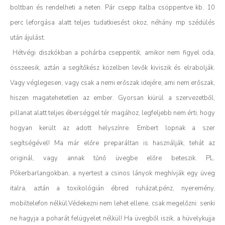
boltban és rendelheti a neten. Pár csepp italba csöppentve kb. 10
perc leforgása alatt teljes tudatkiesést okoz, néhány mp szédülés
után ájulást.
Hétvégi diszkókban a pohárba cseppentik, amikor nem figyel oda,
összeesik, aztán a segítőkész közelben levők kiviszik és elrabolják.
Vagy véglegesen, vagy csak a nemi erőszak idejére, ami nem erőszak,
hiszen magatehetetlen az ember. Gyorsan kiürül a szervezetből,
pillanat alatt teljes éberséggel tér magához, legfeljebb nem érti, hogy
hogyan került az adott helyszínre. Embert lopnak a szer
segítségével! Ma már előre preparáltan is használják, tehát az
originál, vagy annak tűnő üvegbe előre beteszik. PL.
Pókerbarlangokban, a nyertest a csinos lányok meghívják egy üveg
italra, aztán a toxikológián ébred ruházat,pénz, nyeremény,
mobiltelefon nélkül.Védekezni nem lehet ellene, csak megelőzni: senki
ne hagyja a poharát felügyelet nélkül! Ha üvegből iszik, a hüvelykujja