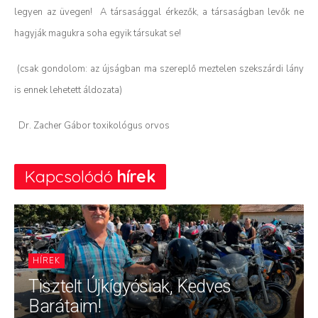
legyen az üvegen! A társasággal érkezők, a társaságban levők ne
hagyják magukra soha egyik társukat se!
(csak gondolom: az újságban ma szereplő meztelen szekszárdi lány
is ennek lehetett áldozata)
Dr. Zacher Gábor toxikológus orvos
Kapcsolódó
hírek
HÍREK
Tisztelt Újkígyósiak, Kedves
Barátaim!