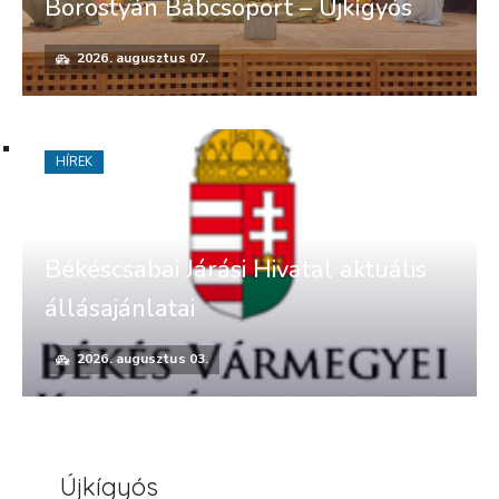
Borostyán Bábcsoport – Újkígyós
2026. augusztus 07.
HÍREK
Békéscsabai Járási Hivatal aktuális
állásajánlatai
2026. augusztus 03.
Újkígyós