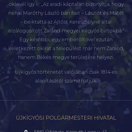
oklevél így ír: „Az aradi káptalan bizonyítja, hogy
néhai Maróthy László bán fiait – Lászlót és Mátét
– beiktatta az Ajtóst Keresztélyné által
elzálogosított Zaránd megyei Kégyós birtokba.”
Egy későbbi, egy emberöltővel ezután
keletkezett okirat a települést már nem Zaránd,
hanem Békés megye területére helyezi.
Újkígyós történetét valójában csak 1814-es
alapításától számíthatjuk.
ÚJKÍGYÓSI POLGÁRMESTERI HIVATAL
5661 Újkígyós, Kossuth Lajos u. 41.