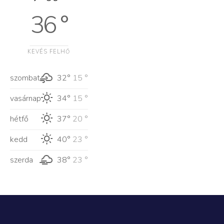
36 °
KEVÉS FELHŐ
szombat
32°
15 °
vasárnap
34°
15 °
hétfő
37°
20 °
kedd
40°
23 °
szerda
38°
23 °