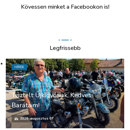
Kövessen minket a Facebookon is!
Legfrissebb
HÍREK
Tisztelt Újkígyósiak, Kedves
Barátaim!
2026. augusztus 07.