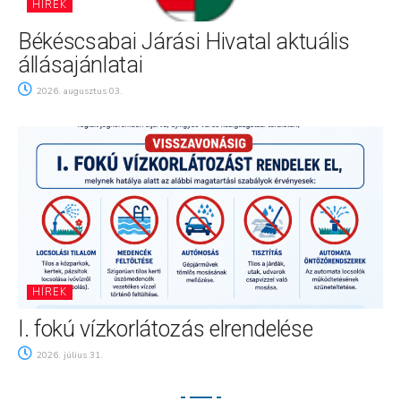
HÍREK
Békéscsabai Járási Hivatal aktuális
állásajánlatai
2026. augusztus 03.
HÍREK
I. fokú vízkorlátozás elrendelése
2026. július 31.