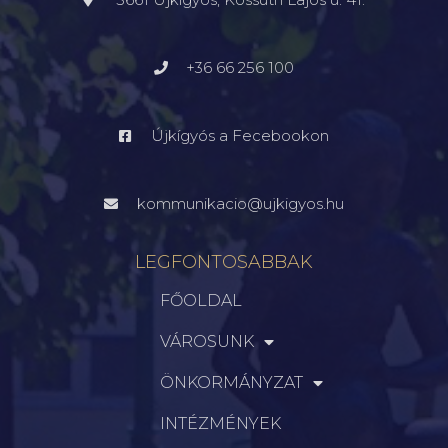
+36 66 256 100
Újkígyós a Fecebookon
kommunikacio@ujkigyos.hu
LEGFONTOSABBAK
FŐOLDAL
VÁROSUNK
ÖNKORMÁNYZAT
INTÉZMÉNYEK