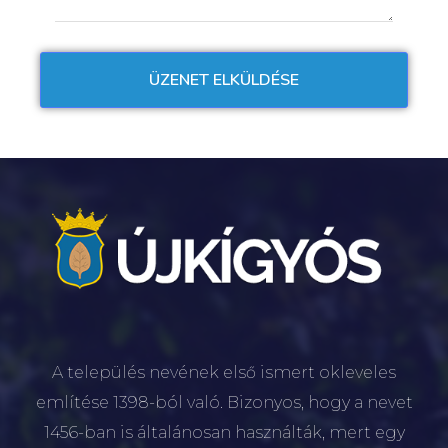
A település nevének első ismert okleveles
említése 1398-ból való. Bizonyos, hogy a nevet
1456-ban is általánosan használták, mert egy