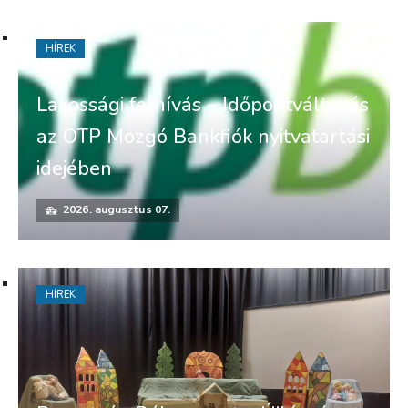
HÍREK
Lakossági felhívás – Időpontváltozás
az OTP Mozgó Bankfiók nyitvatartási
idejében
2026. augusztus 07.
HÍREK