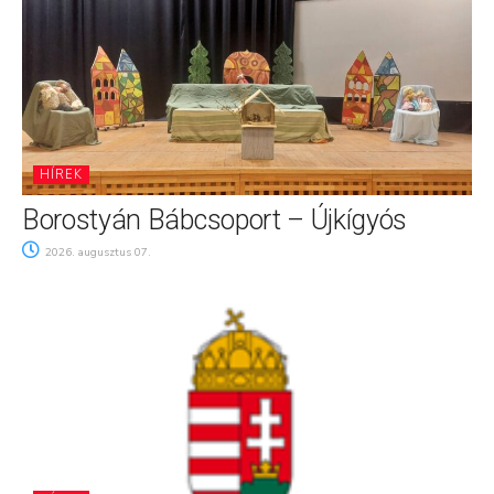
HÍREK
Borostyán Bábcsoport – Újkígyós
2026. augusztus 07.