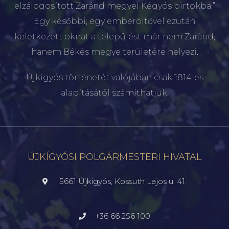
elzálogosított Zaránd megyei Kégyós birtokba.”
Egy későbbi, egy emberöltővel ezután
keletkezett okirat a települést már nem Zaránd,
hanem Békés megye területére helyezi.
Újkígyós történetét valójában csak 1814-es
alapításától számíthatjuk.
ÚJKÍGYÓSI POLGÁRMESTERI HIVATAL
5661 Újkígyós, Kossuth Lajos u. 41.
+36 66 256 100