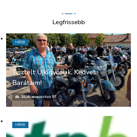
Legfrissebb
HÍREK
Tisztelt Újkígyósiak, Kedves
Barátaim!
2026. augusztus 07.
HÍREK