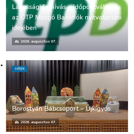
Lakossági felhívás – Időpontváltozás
az OTP Mozgó Bankfiók nyitvatartási
idejében
2026. augusztus 07.
HÍREK
Borostyán Bábcsoport – Újkígyós
2026. augusztus 07.