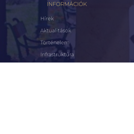
INFORMÁCIÓK
Hírek
Aktualitások
Történelem
Infrastruktúra
Szervezetek
Civil Szervezetek
Hasznos Linkek
LEGFRISSEBB
Tisztelt Újkígyósiak, Kedves Barátaim!