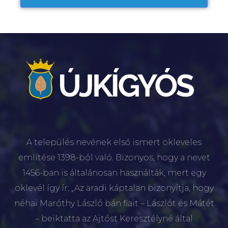
A település nevének első ismert okleveles
említése 1398-ból való. Bizonyos, hogy a nevet
1456-ban is általánosan használták, mert egy
oklevél így ír: „Az aradi káptalan bizonyítja, hogy
néhai Maróthy László bán fiait – Lászlót és Mátét
– beiktatta az Ajtóst Keresztélyné által