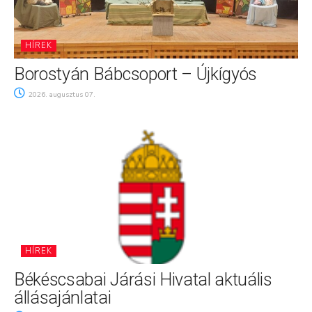
HÍREK
Borostyán Bábcsoport – Újkígyós
2026. augusztus 07.
HÍREK
Békéscsabai Járási Hivatal aktuális
állásajánlatai