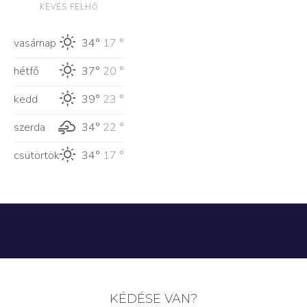
KEVÉS FELHŐ
vasárnap
34°
17 °
hétfő
37°
20 °
kedd
39°
23 °
szerda
34°
22 °
csütörtök
34°
17 °
KÉDÉSE VAN?