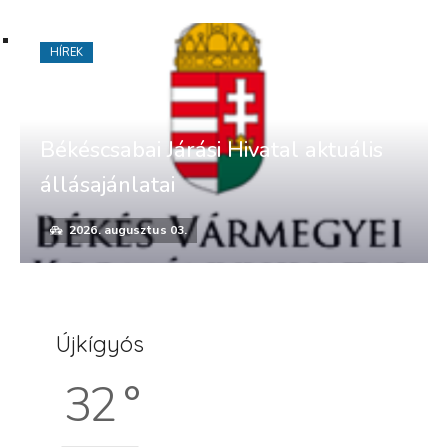
HÍREK
Békéscsabai Járási Hivatal aktuális
állásajánlatai
2026. augusztus 03.
Újkígyós
32 °