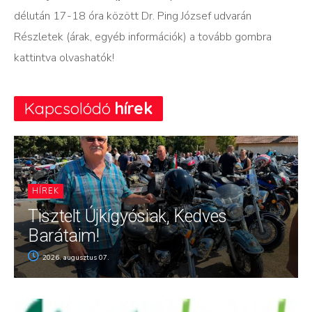
délután 17-18 óra között Dr. Ping József udvarán
Részletek (árak, egyéb információk) a tovább gombra
kattintva olvashatók!
Kapcsolódó
hírek
HÍREK
Tisztelt Újkígyósiak, Kedves
Barátaim!
2026. augusztus 07.